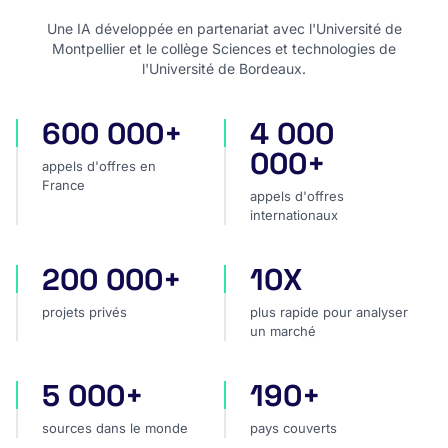
Une IA développée en partenariat avec l'Université de
Montpellier et le collège Sciences et technologies de
l'Université de Bordeaux.
600 000+
4 000
appels d'offres en France
appels d'offres internatio
000+
appels d'offres en
France
appels d'offres
internationaux
200 000+
10X
projets privés
plus rapide pour analyser
projets privés
plus rapide pour analyser
un marché
5 000+
190+
sources dans le monde
pays couverts
sources dans le monde
pays couverts