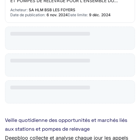
ET POMPES DE RELEVAGE POUR L'ENSEMBLE DU
PATRIMOINE DE LA SA D'HLM BSB-LES FOYERS
Acheteur:
SA HLM BSB LES FOYERS
Description : MARCHE D'AST…
Date de publication:
6 nov. 2024
Date limite:
9 déc. 2024
Veille quotidienne des opportunités et marchés liés
aux stations et pompes de relevage
Deepbloo collecte et analyse chaque jour les appels