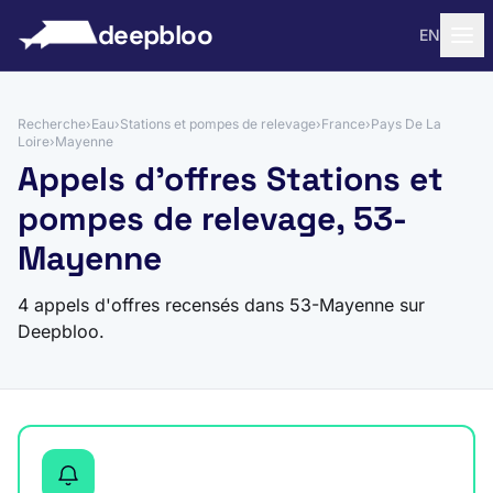
 au contenu
deepbloo
EN
Recherche
›
Eau
›
Stations et pompes de relevage
›
France
›
Pays De La
Loire
›
Mayenne
Appels d'offres Stations et
pompes de relevage, 53-
Mayenne
4 appels d'offres recensés dans 53-Mayenne sur
Deepbloo.