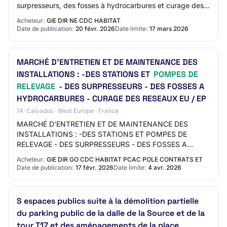
surpresseurs, des fosses à hydrocarbures et curage des
réseaux EU/EP Code CPV recherché :…
Acheteur:
GIE DIR NE CDC HABITAT
Date de publication:
20 févr. 2026
Date limite:
17 mars 2026
MARCHÉ D'ENTRETIEN ET DE MAINTENANCE DES
INSTALLATIONS : -DES STATIONS ET
POMPES DE
RELEVAGE
- DES SURPRESSEURS - DES FOSSES A
HYDROCARBURES - CURAGE DES RESEAUX EU / EP
14-Calvados · West Europe · France
MARCHÉ D'ENTRETIEN ET DE MAINTENANCE DES
INSTALLATIONS : -DES STATIONS ET POMPES DE
RELEVAGE - DES SURPRESSEURS - DES FOSSES A
HYDROCARBURES - CURAGE DES RESEAUX EU / EP Date
Acheteur:
GIE DIR GO CDC HABITAT PCAC POLE CONTRATS ET
limite (heure de Paris)…
Date de publication:
17 févr. 2026
Date limite:
4 avr. 2026
S espaces publics suite à la démolition partielle
du parking public de la dalle de la Source et de la
tour T17 et des aménagements de la place