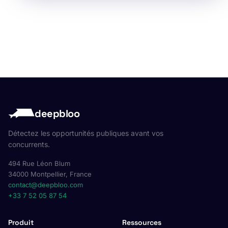
deepbloo
Détectez les opportunités publiques avant vos
concurrents.
494 Rue Léon Blum
34000 Montpellier, France
contact@deepbloo.com
+33 7 52 05 87 54
Produit
Ressources