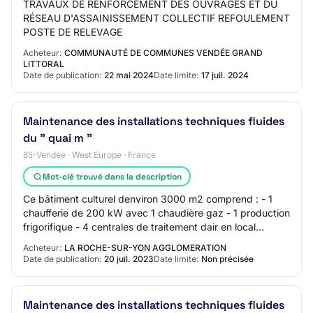
TRAVAUX DE RENFORCEMENT DES OUVRAGES ET DU
RÉSEAU D'ASSAINISSEMENT COLLECTIF REFOULEMENT
POSTE DE RELEVAGE
Acheteur:
COMMUNAUTÉ DE COMMUNES VENDÉE GRAND
LITTORAL
Date de publication:
22 mai 2024
Date limite:
17 juil. 2024
Maintenance des installations techniques fluides
du " quai m "
85-Vendée · West Europe · France
Mot-clé trouvé dans la description
Ce bâtiment culturel denviron 3000 m2 comprend : - 1
chaufferie de 200 kW avec 1 chaudière gaz - 1 production
frigorifique - 4 centrales de traitement dair en local
technique - 1 caisson de compens…
Acheteur:
LA ROCHE-SUR-YON AGGLOMERATION
Date de publication:
20 juil. 2023
Date limite:
Non précisée
Maintenance des installations techniques fluides