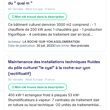
du " quai m "
85-Vendée · West Europe · France
Mot-clé trouvé dans la description
Ce bâtiment culturel denviron 3000 m2 comprend : - 1
chaufferie de 200 kW avec 1 chaudière gaz - 1 production
frigorifique - 4 centrales de traitement dair en local
technique - 1 caisson de compens…
Acheteur:
LA ROCHE-SUR-YON AGGLOMERATION
Date de publication:
20 juil. 2023
Date limite:
Non précisée
Maintenance des installations techniques fluides
du pôle culturel "le cyel" à la roche-sur-yon
(rectificatif)
85-Vendée · West Europe · France
Mot-clé trouvé dans la description
400 kW-1 échangeur froid à plaques 53 kW-
5humidificateurs à vapeur- 7 centrales de traitement dair
en toiture ou local technique -20 unités de traitementdair
en plafond-72 poutres climatiques en s…