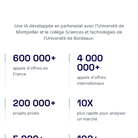
Une IA développée en partenariat avec l'Université de
Montpellier et le collège Sciences et technologies de
l'Université de Bordeaux.
600 000+
4 000
appels d'offres en France
appels d'offres internatio
000+
appels d'offres en
France
appels d'offres
internationaux
200 000+
10X
projets privés
plus rapide pour analyser
projets privés
plus rapide pour analyser
un marché
sources dans le monde
pays couverts