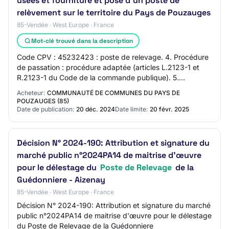
usées et fourniture et pose d'un poste de
relèvement sur le territoire du Pays de Pouzauges
85-Vendée · West Europe · France
Mot-clé trouvé dans la description
Code CPV : 45232423 : poste de relevage. 4. Procédure
de passation : procédure adaptée (articles L.2123-1 et
R.2123-1 du Code de la commande publique). 5.
Caractéristiques principales : les informati…
Acheteur:
COMMUNAUTÉ DE COMMUNES DU PAYS DE
POUZAUGES (85)
Date de publication:
20 déc. 2024
Date limite:
20 févr. 2025
Décision N° 2024-190: Attribution et signature du
marché public n°2024PA14 de maitrise d'œuvre
pour le délestage du
Poste de Relevage
de la
Guédonniere - Aizenay
85-Vendée · West Europe · France
Décision N° 2024-190: Attribution et signature du marché
public n°2024PA14 de maitrise d'œuvre pour le délestage
du Poste de Relevage de la Guédonniere