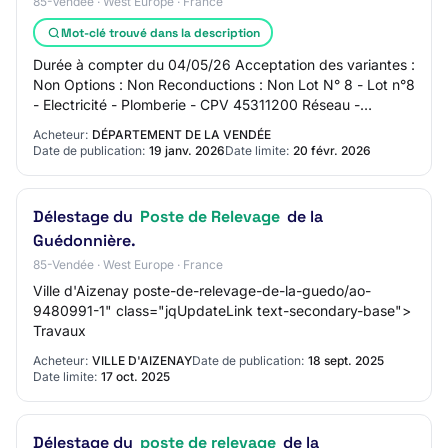
85-Vendée · West Europe · France
Mot-clé trouvé dans la description
Durée à compter du 04/05/26 Acceptation des variantes :
Non Options : Non Reconductions : Non Lot N° 8 - Lot n°8
- Electricité - Plomberie - CPV 45311200 Réseau -
Détecteurs - Eclairage - Bornes IRVE…
Acheteur:
DÉPARTEMENT DE LA VENDÉE
Date de publication:
19 janv. 2026
Date limite:
20 févr. 2026
Délestage du
Poste de Relevage
de la
Guédonnière.
85-Vendée · West Europe · France
Ville d'Aizenay poste-de-relevage-de-la-guedo/ao-
9480991-1" class="jqUpdateLink text-secondary-base">
Travaux
Acheteur:
VILLE D'AIZENAY
Date de publication:
18 sept. 2025
Date limite:
17 oct. 2025
Délestage du
poste de relevage
de la