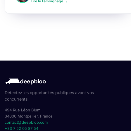
Lire le témoignage →
deepbloo
Détectez les opportunités publiques avant vos
concurrents.
494 Rue Léon Blum
34000 Montpellier, France
contact@deepbloo.com
+33 7 52 05 87 54