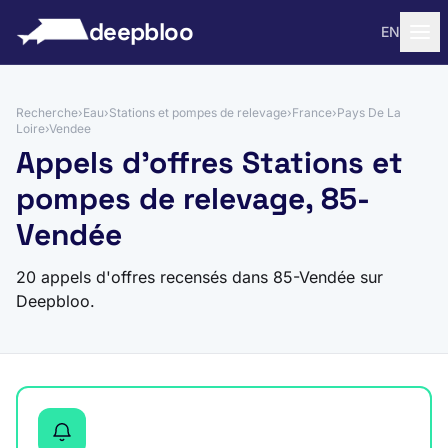
 au contenu
deepbloo
EN
Recherche
›
Eau
›
Stations et pompes de relevage
›
France
›
Pays De La
Loire
›
Vendee
Appels d'offres Stations et
pompes de relevage, 85-
Vendée
20 appels d'offres recensés dans 85-Vendée sur
Deepbloo.