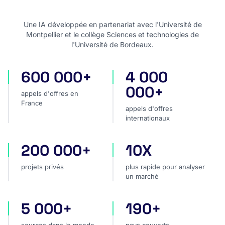
Une IA développée en partenariat avec l'Université de
Montpellier et le collège Sciences et technologies de
l'Université de Bordeaux.
600 000+
4 000
appels d'offres en France
appels d'offres internatio
000+
appels d'offres en
France
appels d'offres
internationaux
200 000+
10X
projets privés
plus rapide pour analyser
projets privés
plus rapide pour analyser
un marché
5 000+
190+
sources dans le monde
pays couverts