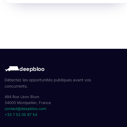
deepbloo
Détectez les opportunités publiques avant vos
concurrents.
494 Rue Léon Blum
34000 Montpellier, France
contact@deepbloo.com
+33 7 52 05 87 54