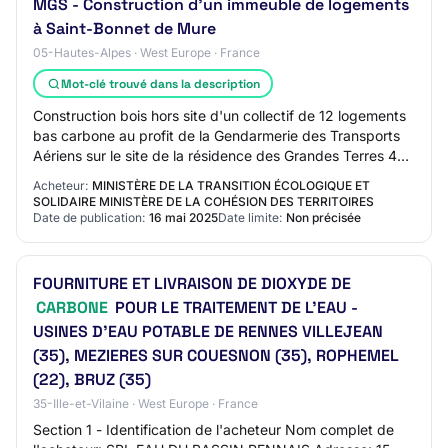
MGS - Construction d'un immeuble de logements
à Saint-Bonnet de Mure
05-Hautes-Alpes · West Europe · France
Mot-clé trouvé dans la description
Construction bois hors site d'un collectif de 12 logements
bas carbone au profit de la Gendarmerie des Transports
Aériens sur le site de la résidence des Grandes Terres 4
rue de Luyzine à Saint-Bonne…
Acheteur:
MINISTÈRE DE LA TRANSITION ÉCOLOGIQUE ET
SOLIDAIRE MINISTÈRE DE LA COHÉSION DES TERRITOIRES
Date de publication:
16 mai 2025
Date limite:
Non précisée
FOURNITURE ET LIVRAISON DE DIOXYDE DE
CARBONE
POUR LE TRAITEMENT DE L'EAU -
USINES D'EAU POTABLE DE RENNES VILLEJEAN
(35), MEZIERES SUR COUESNON (35), ROPHEMEL
(22), BRUZ (35)
35-Ille-et-Vilaine · West Europe · France
Section 1 - Identification de l'acheteur Nom complet de