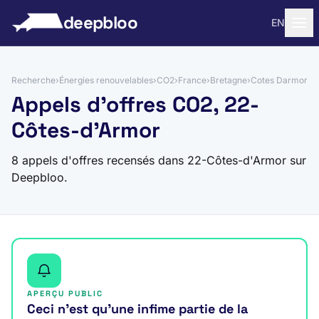
 au contenu
deepbloo
EN
Recherche
›
Énergies renouvelables
›
CO2
›
France
›
Bretagne
›
Cotes Darmor
Appels d'offres CO2, 22-
Côtes-d'Armor
8 appels d'offres recensés dans 22-Côtes-d'Armor sur
Deepbloo.
APERÇU PUBLIC
Ceci n’est qu’une infime partie de la