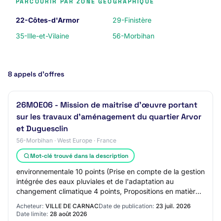
PARCOURIR PAR ZONE GÉOGRAPHIQUE
22-Côtes-d'Armor
29-Finistère
35-Ille-et-Vilaine
56-Morbihan
8 appels d’offres
26MOE06 - Mission de maitrise d’œuvre portant
sur les travaux d’aménagement du quartier Arvor
et Duguesclin
56-Morbihan · West Europe · France
Mot-clé trouvé dans la description
environnementale 10 points (Prise en compte de la gestion
intégrée des eaux pluviales et de l'adaptation au
changement climatique 4 points, Propositions en matière
de désimperméabilisation, végétalis…
Acheteur:
VILLE DE CARNAC
Date de publication:
23 juil. 2026
Date limite:
28 août 2026