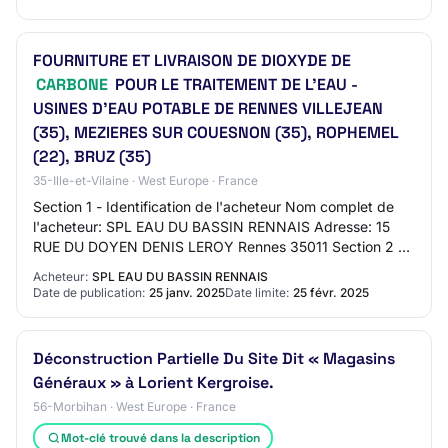
FOURNITURE ET LIVRAISON DE DIOXYDE DE
CARBONE
POUR LE TRAITEMENT DE L'EAU -
USINES D'EAU POTABLE DE RENNES VILLEJEAN
(35), MEZIERES SUR COUESNON (35), ROPHEMEL
(22), BRUZ (35)
35-Ille-et-Vilaine · West Europe · France
Section 1 - Identification de l'acheteur Nom complet de
l'acheteur: SPL EAU DU BASSIN RENNAIS Adresse: 15
RUE DU DOYEN DENIS LEROY Rennes 35011 Section 2 -
Communication Nom du contact: N/C Adresse m…
Acheteur:
SPL EAU DU BASSIN RENNAIS
Date de publication:
25 janv. 2025
Date limite:
25 févr. 2025
Déconstruction Partielle Du Site Dit « Magasins
Généraux » à Lorient Kergroise.
56-Morbihan · West Europe · France
Mot-clé trouvé dans la description