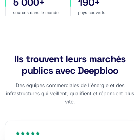
5 000+
190+
sources dans le monde
pays couverts
sources dans le monde
pays couverts
Ils trouvent leurs marchés
publics avec Deepbloo
Des équipes commerciales de l'énergie et des
infrastructures qui veillent, qualifient et répondent plus
vite.