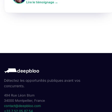
Lire le témoignage →
deepbloo
Détectez les opportunités publiques avant vos
concurrents.
494 Rue Léon Blum
34000 Montpellier, France
contact@deepbloo.com
+33 7 52 05 87 54