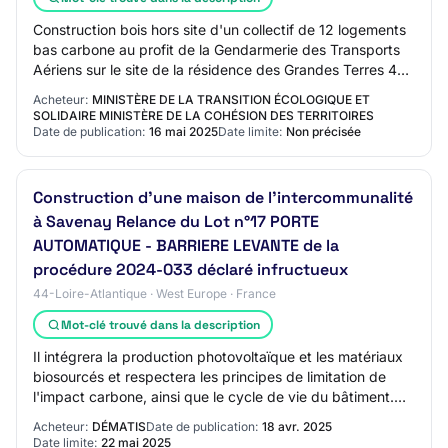
Construction bois hors site d'un collectif de 12 logements
bas carbone au profit de la Gendarmerie des Transports
Aériens sur le site de la résidence des Grandes Terres 4
rue de Luyzine à Saint-Bonne…
Acheteur:
MINISTÈRE DE LA TRANSITION ÉCOLOGIQUE ET
SOLIDAIRE MINISTÈRE DE LA COHÉSION DES TERRITOIRES
Date de publication:
16 mai 2025
Date limite:
Non précisée
Construction d'une maison de l'intercommunalité
à Savenay Relance du Lot n°17 PORTE
AUTOMATIQUE - BARRIERE LEVANTE de la
procédure 2024-033 déclaré infructueux
44-Loire-Atlantique · West Europe · France
Mot-clé trouvé dans la description
Il intégrera la production photovoltaïque et les matériaux
biosourcés et respectera les principes de limitation de
l'impact carbone, ainsi que le cycle de vie du bâtiment.
Cet équipement est un bâtim…
Acheteur:
DÉMATIS
Date de publication:
18 avr. 2025
Date limite:
22 mai 2025