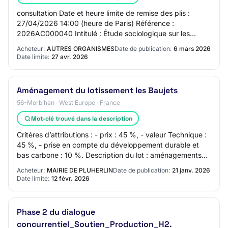
consultation Date et heure limite de remise des plis :
27/04/2026 14:00 (heure de Paris) Référence :
2026AC000040 Intitulé : Étude sociologique sur les
conditions sociales de mise en œuvre des scénar…
Acheteur:
AUTRES ORGANISMES
Date de publication:
6 mars 2026
Date limite:
27 avr. 2026
Aménagement du lotissement les Baujets
56-Morbihan · West Europe · France
Mot-clé trouvé dans la description
Critères d’attributions : - prix : 45 %, - valeur Technique :
45 %, - prise en compte du développement durable et
bas carbone : 10 %. Description du lot : aménagements
paysagers. CPV du lot 2 : 45112…
Acheteur:
MAIRIE DE PLUHERLIN
Date de publication:
21 janv. 2026
Date limite:
12 févr. 2026
Phase 2 du dialogue
concurrentiel_Soutien_Production_H2.