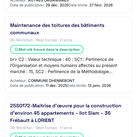
Acheteur:
AUTRES ORGANISMES
Date de publication:
29 déc. 2025
Date limite:
27 févr. 2026
Maintenance des toitures des bâtiments
communaux
56-Morbihan · West Europe · France
Mot-clé trouvé dans la description
br> C2 : Valeur technique : 40 : SC1 : Pertinence de
l’Organisation et moyens humains affectés au présent
marché : 15, SC2 : Pertinence de la Méthodologie
d’exécution des prestations : 25, C3 : Valeu…
Acheteur:
COMMUNE DHENNEBONT
Date de publication:
11 déc. 2025
Date limite:
13 janv. 2026
25S0172-Maitrise d'œuvre pour la construction
d’environ 45 appartements – ilot Siam – 36
Frébault à LORIENT
56-Morbihan · West Europe · France