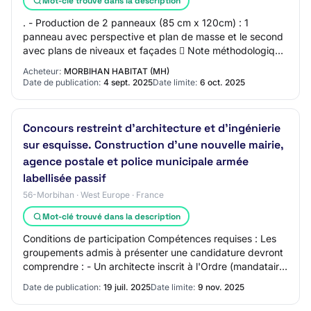
Mot-clé trouvé dans la description
. - Production de 2 panneaux (85 cm x 120cm) : 1
panneau avec perspective et plan de masse et le second
avec plans de niveaux et façades  Note méthodologique
(15 points) détaillant notamment - Les p…
Acheteur:
MORBIHAN HABITAT (MH)
Date de publication:
4 sept. 2025
Date limite:
6 oct. 2025
Concours restreint d'architecture et d'ingénierie
sur esquisse. Construction d'une nouvelle mairie,
agence postale et police municipale armée
labellisée passif
56-Morbihan · West Europe · France
Mot-clé trouvé dans la description
Conditions de participation Compétences requises : Les
groupements admis à présenter une candidature devront
comprendre : - Un architecte inscrit à l'Ordre (mandataire
du groupement obligatoirement),…
Date de publication:
19 juil. 2025
Date limite:
9 nov. 2025