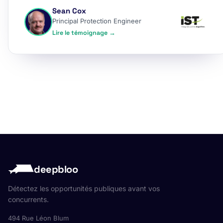
Sean Cox
Principal Protection Engineer
Lire le témoignage →
deepbloo
Détectez les opportunités publiques avant vos
concurrents.
494 Rue Léon Blum