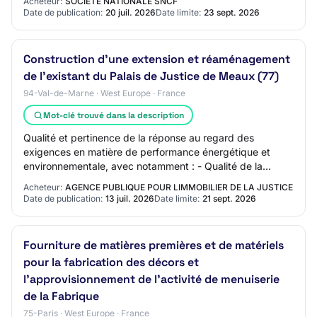
Acheteur:
SOCIÉTÉ NATIONALE SNCF
Ossatures mét…
Date de publication:
20 juil. 2026
Date limite:
23 sept. 2026
Construction d’une extension et réaménagement
de l’existant du Palais de Justice de Meaux (77)
94-Val-de-Marne · West Europe · France
Mot-clé trouvé dans la description
Qualité et pertinence de la réponse au regard des
exigences en matière de performance énergétique et
environnementale, avec notamment : - Qualité de la
conception bioclimatique : gestion des apports…
Acheteur:
AGENCE PUBLIQUE POUR LIMMOBILIER DE LA JUSTICE
Date de publication:
13 juil. 2026
Date limite:
21 sept. 2026
Fourniture de matières premières et de matériels
pour la fabrication des décors et
l’approvisionnement de l’activité de menuiserie
de la Fabrique
75-Paris · West Europe · France