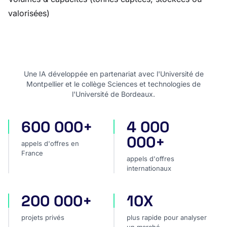
valorisées)
Une IA développée en partenariat avec l'Université de
Montpellier et le collège Sciences et technologies de
l'Université de Bordeaux.
600 000+
4 000
appels d'offres en France
appels d'offres internatio
000+
appels d'offres en
France
appels d'offres
internationaux
200 000+
10X
projets privés
plus rapide pour analyser
projets privés
plus rapide pour analyser