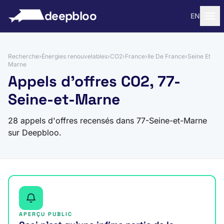
 au contenu
deepbloo
EN
Recherche
›
Énergies renouvelables
›
CO2
›
France
›
Ile De France
›
Seine Et
Marne
Appels d'offres CO2, 77-
Seine-et-Marne
28 appels d'offres recensés dans 77-Seine-et-Marne
sur Deepbloo.
APERÇU PUBLIC