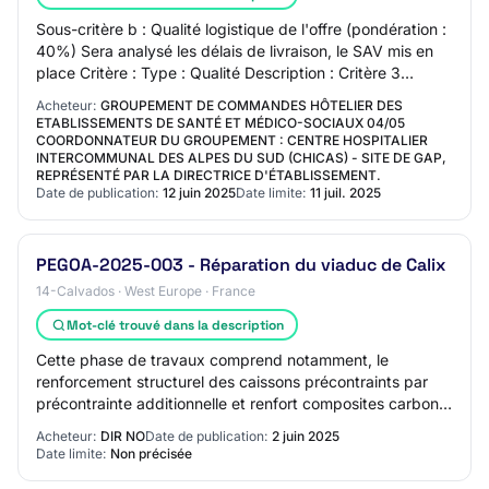
Sous-critère b : Qualité logistique de l'offre (pondération :
40%) Sera analysé les délais de livraison, le SAV mis en
place Critère : Type : Qualité Description : Critère 3
(coefficient : 20%) : Dém…
Acheteur:
GROUPEMENT DE COMMANDES HÔTELIER DES
ETABLISSEMENTS DE SANTÉ ET MÉDICO-SOCIAUX 04/05
COORDONNATEUR DU GROUPEMENT : CENTRE HOSPITALIER
INTERCOMMUNAL DES ALPES DU SUD (CHICAS) - SITE DE GAP,
REPRÉSENTÉ PAR LA DIRECTRICE D'ÉTABLISSEMENT.
Date de publication:
12 juin 2025
Date limite:
11 juil. 2025
PEGOA-2025-003 - Réparation du viaduc de Calix
14-Calvados · West Europe · France
Mot-clé trouvé dans la description
Cette phase de travaux comprend notamment, le
renforcement structurel des caissons précontraints par
précontrainte additionnelle et renfort composites carbone
collés, le renforcement du joint Cantile…
Acheteur:
DIR NO
Date de publication:
2 juin 2025
Date limite:
Non précisée