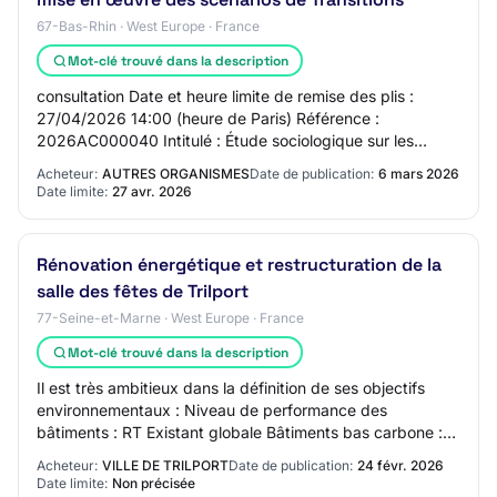
67-Bas-Rhin · West Europe · France
Mot-clé trouvé dans la description
consultation Date et heure limite de remise des plis :
27/04/2026 14:00 (heure de Paris) Référence :
2026AC000040 Intitulé : Étude sociologique sur les
conditions sociales de mise en œuvre des scénar…
Acheteur:
AUTRES ORGANISMES
Date de publication:
6 mars 2026
Date limite:
27 avr. 2026
Rénovation énergétique et restructuration de la
salle des fêtes de Trilport
77-Seine-et-Marne · West Europe · France
Mot-clé trouvé dans la description
Il est très ambitieux dans la définition de ses objectifs
environnementaux : Niveau de performance des
bâtiments : RT Existant globale Bâtiments bas carbone :
matériaux biosourcés Conception bio-clim…
Acheteur:
VILLE DE TRILPORT
Date de publication:
24 févr. 2026
Date limite:
Non précisée