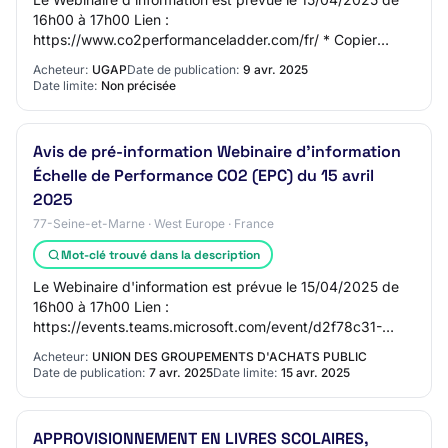
16h00 à 17h00 Lien :
https://www.co2performanceladder.com/fr/ * Copier
coller le lien Le sommaire de la réunion sera la suivant : -
Acheteur:
UGAP
Date de publication:
9 avr. 2025
Présentation…
Date limite:
Non précisée
Avis de pré-information Webinaire d'information
Échelle de Performance CO2 (EPC) du 15 avril
2025
77-Seine-et-Marne · West Europe · France
Mot-clé trouvé dans la description
Le Webinaire d'information est prévue le 15/04/2025 de
16h00 à 17h00 Lien :
https://events.teams.microsoft.com/event/d2f78c31-
a4aa-4881-98fd-a1d5a35f3475@f960e77c-cf6a-4e04-
Acheteur:
UNION DES GROUPEMENTS D'ACHATS PUBLIC
98b5-82b4e36a5678 * Copier…
Date de publication:
7 avr. 2025
Date limite:
15 avr. 2025
APPROVISIONNEMENT EN LIVRES SCOLAIRES,