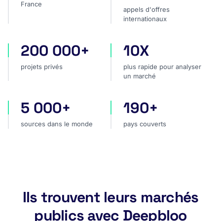
France
appels d'offres
internationaux
200 000+
10X
projets privés
plus rapide pour analyser
projets privés
plus rapide pour analyser
un marché
5 000+
190+
sources dans le monde
pays couverts
sources dans le monde
pays couverts
Ils trouvent leurs marchés
publics avec Deepbloo