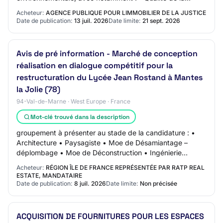
conception bioclimatique : gestion des apports…
Acheteur:
AGENCE PUBLIQUE POUR LIMMOBILIER DE LA JUSTICE
Date de publication:
13 juil. 2026
Date limite:
21 sept. 2026
Avis de pré information - Marché de conception
réalisation en dialogue compétitif pour la
restructuration du Lycée Jean Rostand à Mantes
la Jolie (78)
94-Val-de-Marne · West Europe · France
Mot-clé trouvé dans la description
groupement à présenter au stade de la candidature : •
Architecture • Paysagiste • Moe de Désamiantage –
déplombage • Moe de Déconstruction • Ingénierie
Technique conventionnelle (TCE dont Structure,…
Acheteur:
RÉGION ÎLE DE FRANCE REPRÉSENTÉE PAR RATP REAL
ESTATE, MANDATAIRE
Date de publication:
8 juil. 2026
Date limite:
Non précisée
ACQUISITION DE FOURNITURES POUR LES ESPACES