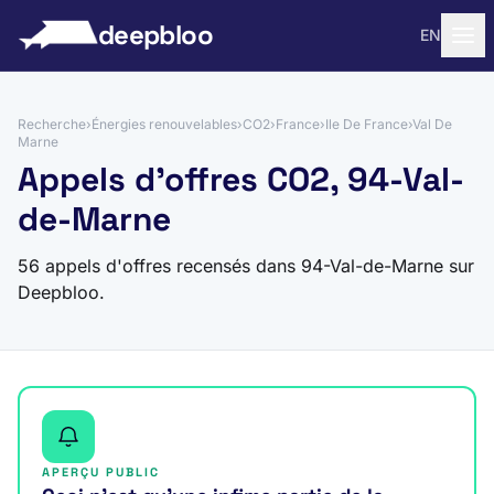
 au contenu
deepbloo
EN
Recherche
›
Énergies renouvelables
›
CO2
›
France
›
Ile De France
›
Val De
Marne
Appels d'offres CO2, 94-Val-
de-Marne
56 appels d'offres recensés dans 94-Val-de-Marne sur
Deepbloo.
APERÇU PUBLIC