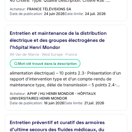
40 Critère: Type: Qualité Description: Critère RSE :
Performance environnementale des…
Acheteur:
FRANCE TÉLÉVISIONS SA
Date de publication:
24 juin 2026
Date limite:
24 juil. 2026
Entretien et maintenance de la distribution
électrique et des groupes électrogènes de
l’hôpital Henri Mondor
94-Val-de-Marne · West Europe · France
Mot-clé trouvé dans la description
alimentation électrique) – 10 points 2.3- Présentation d’un
rapport d’intervention type et d’un compte-rendu de
maintenance type, délai de transmission – 5 points 2.4-
Planning prévisionnel de mainte…
Acheteur:
APHP / HU HENRI MONDOR - HÔPITAUX
UNIVERSITAIRES HENRI MONDOR
Date de publication:
16 juin 2026
Date limite:
21 juil. 2026
Entretien préventif et curatif des armoires
d’ultime secours des fluides médicaux, du