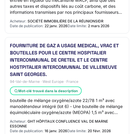
entrée en vigueur du mécanisme MACF, ainsi que des
autres taxes et dispositifs liés au coût carbone, et des
informations transmises par nos principaux fournisseurs
faisant état de hausses de prix com…
Acheteur:
SOCIÉTÉ IMMOBILIÈRE DE LA RÉUNIONSIDR
Date de publication:
22 janv. 2026
Date limite:
2 mars 2026
FOURNITURE DE GAZ A USAGE MEDICAL, VRAC ET
BOUTEILLES POUR LE CENTRE HOSPITALIER
INTERCOMMUNAL DE CRETEIL ET LE CENTRE
HOSTPITALIER INTERCOMUNNAL DE VILLENEUVE
SAINT GEORGES.
94-Val-de-Marne · West Europe · France
Mot-clé trouvé dans la description
bouteille de mélange oxygène/azote 22/78 1 m³ avec
manodétendeur intégré (lot 6) - Une bouteille de mélange
équimoléculaire oxygène/azote (MEOPA) 1,5 m³ avec
manodétendeur intégré (lot 3) - Une boute…
Acheteur:
GHT HÔPITAUX CONFLUENCE VAL DE MARNE
ESSONNE
Date de publication:
16 janv. 2026
Date limite:
20 févr. 2026