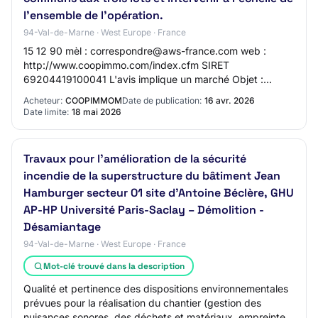
l'ensemble de l'opération.
94-Val-de-Marne · West Europe · France
15 12 90 mèl : correspondre@aws-france.com web :
http://www.coopimmo.com/index.cfm SIRET
69204419100041 L'avis implique un marché Objet :
Consultation d'une équipe de maitrise d'oeuvre en mission
Acheteur:
COOPIMMOM
Date de publication:
16 avr. 2026
com…
Date limite:
18 mai 2026
Travaux pour l’amélioration de la sécurité
incendie de la superstructure du bâtiment Jean
Hamburger secteur 01 site d’Antoine Béclère, GHU
AP-HP Université Paris-Saclay – Démolition -
Désamiantage
94-Val-de-Marne · West Europe · France
Mot-clé trouvé dans la description
Qualité et pertinence des dispositions environnementales
prévues pour la réalisation du chantier (gestion des
nuisances sonores, des déchets et matériaux, empreinte