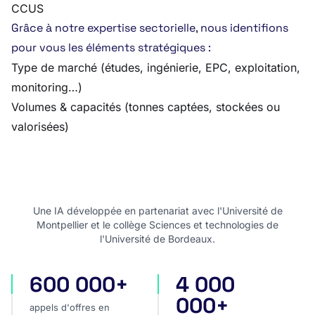
CCUS
Grâce à notre expertise sectorielle, nous identifions
pour vous les éléments stratégiques :
Type de marché (études, ingénierie, EPC, exploitation,
monitoring…)
Volumes & capacités (tonnes captées, stockées ou
valorisées)
Une IA développée en partenariat avec l'Université de
Montpellier et le collège Sciences et technologies de
l'Université de Bordeaux.
600 000+
4 000
appels d'offres en France
appels d'offres internatio
000+
appels d'offres en