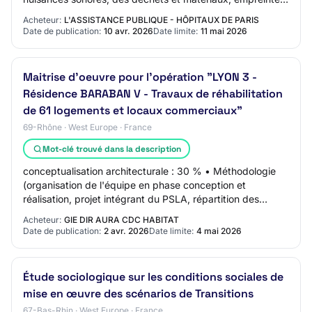
carbone…) : 5 Critère 2 : Valeur é…
Acheteur:
L'ASSISTANCE PUBLIQUE - HÔPITAUX DE PARIS
Date de publication:
10 avr. 2026
Date limite:
11 mai 2026
Maitrise d'oeuvre pour l'opération "LYON 3 -
Résidence BARABAN V - Travaux de réhabilitation
de 61 logements et locaux commerciaux"
69-Rhône · West Europe · France
Mot-clé trouvé dans la description
conceptualisation architecturale : 30 % • Méthodologie
(organisation de l'équipe en phase conception et
réalisation, projet intégrant du PSLA, répartition des
tâches, planning de l'opération envisagé…
Acheteur:
GIE DIR AURA CDC HABITAT
Date de publication:
2 avr. 2026
Date limite:
4 mai 2026
Étude sociologique sur les conditions sociales de
mise en œuvre des scénarios de Transitions
67-Bas-Rhin · West Europe · France