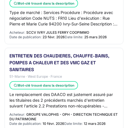
Mot-clé trouvé dans la description
Type de marché : Services Procédure : Procédure avec
négociation Code NUTS : FR10 Lieu d'exécution : Rue
Pierre et Marie Curie 94200 Ivry-Sur-Seine Description :
Le groupement candidat sera composé d…
Acheteur:
SCCV IVRY JULES FERRY COOPIMMO
Date de publication:
23 févr. 2026
Date limite:
25 mars 2026
ENTRETIEN DES CHAUDIERES, CHAUFFE-BAINS,
POMPES A CHALEUR ET DES VMC GAZ ET
SANITAIRES
51-Marne · West Europe · France
Mot-clé trouvé dans la description
Le remplacement des DAACO est justement assuré par
les titulaires des 2 précédents marchés d'entretien
suivant l'article 2.2 Prestations non-récupérables -
Détecteur de monoxyde de carbone que vous m…
Acheteur:
GROUPE VALOPHIS - OPH - DIRECTION TECHNIQUE ET
DU PATRIMOINE
Date de publication:
10 févr. 2026
Date limite:
12 mars 2026