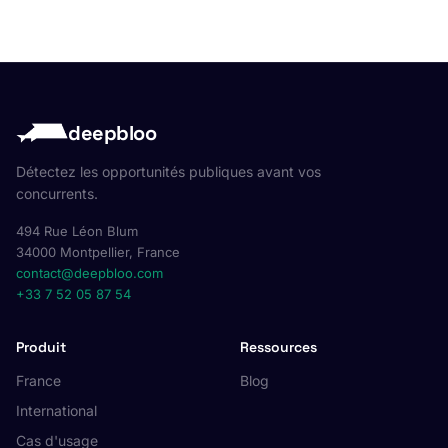
deepbloo
Détectez les opportunités publiques avant vos
concurrents.
494 Rue Léon Blum
34000 Montpellier, France
contact@deepbloo.com
+33 7 52 05 87 54
Produit
Ressources
France
Blog
International
Cas d'usage