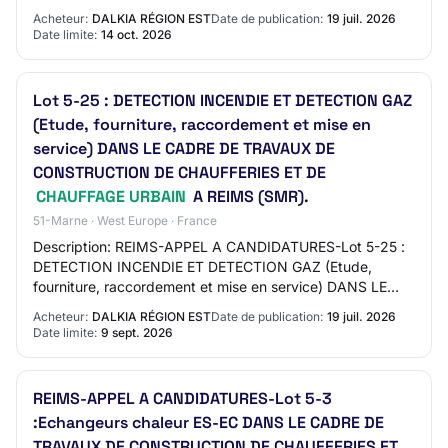
URBAIN A REIMS (KHS) Identifiant interne: REIMS-LOT 5-
Acheteur:
DALKIA RÉGION EST
Date de publication:
19 juil. 2026
27 : Ba…
Date limite:
14 oct. 2026
Lot 5-25 : DETECTION INCENDIE ET DETECTION GAZ
(Etude, fourniture, raccordement et mise en
service) DANS LE CADRE DE TRAVAUX DE
CONSTRUCTION DE CHAUFFERIES ET DE
CHAUFFAGE URBAIN
A REIMS (SMR).
51-Marne · West Europe · France
Description: REIMS-APPEL A CANDIDATURES-Lot 5-25 :
DETECTION INCENDIE ET DETECTION GAZ (Etude,
fourniture, raccordement et mise en service) DANS LE
CADRE DE TRAVAUX DE CONSTRUCTION DE
Acheteur:
DALKIA RÉGION EST
Date de publication:
19 juil. 2026
CHAUFFERIES ET…
Date limite:
9 sept. 2026
REIMS-APPEL A CANDIDATURES-Lot 5-3
:Echangeurs chaleur ES-EC DANS LE CADRE DE
TRAVAUX DE CONSTRUCTION DE CHAUFFERIES ET