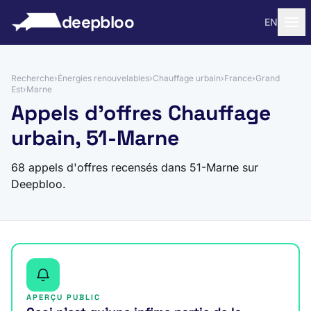
 au contenu
deepbloo
EN
Recherche
›
Énergies renouvelables
›
Chauffage urbain
›
France
›
Grand
Est
›
Marne
Appels d'offres Chauffage
urbain, 51-Marne
68 appels d'offres recensés dans 51-Marne sur
Deepbloo.
APERÇU PUBLIC