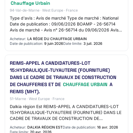
Chauffage Urbain
94-Val-de-Marne · West Europe · France
Type d'avis : Avis de marché Type de marché : National
Date de publication : 09/06/2026 BOAMP - 26-56714
Avis de marché - Avis n° 26-56714 du 09/06/2026 Avis
de marché Département(s) de publication :…
Acheteur:
LA RÉGIE DU CHAUFFAGE URBAIN
Date de publication:
9 juin 2026
Date limite:
3 juil. 2026
REIMS-APPEL A CANDIDATURES-LOT
15:HYDRAULIQUE-TUYAUTERIE (FOURNITURE)
DANS LE CADRE DE TRAVAUX DE CONSTRUCTION
DE CHAUFFERIES ET DE
CHAUFFAGE URBAIN
A
REIMS (MHT).
51-Marne · West Europe · France
Dalkia région Est REIMS-APPEL A CANDIDATURES-LOT
15:HYDRAULIQUE-TUYAUTERIE (FOURNITURE) DANS LE
CADRE DE TRAVAUX DE CONSTRUCTION DE
CHAUFFERIES ET DE CHAUFFAGE URBAIN A REIMS
Acheteur:
DALKIA RÉGION EST
Date de publication:
16 avr. 2026
(MHT). AO-2617-0143 51 -…
Date limite:
20 avr. 2026