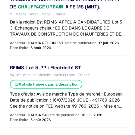
DE
CHAUFFAGE URBAIN
A REIMS (MHT).
51-Marne · West Europe · France
Dalkia région Est REIMS-APPEL A CANDIDATURES-Lot 5-
3 :Echangeurs chaleur ES-EC DANS LE CADRE DE
TRAVAUX DE CONSTRUCTION DE CHAUFFERIES ET DE
CHAUFFAGE URBAIN A REIMS (MHT). AO-2630-2026 51
Acheteur:
DALKIA RÉGION EST
Date de publication:
17 juil. 2026
- REIMS Tr…
Date limite:
6 août 2026
REIMS-Lot 5-22 : Electricité BT
54-Meurthe-et-Moselle · West Europe · France
Mot-clé trouvé dans la description
Type d'avis : Avis de marché Type de marché : Européen
Date de publication : 16/07/2026 JOUE - 491769-2026
See the notice on TED website 491769-2026 - Mise en
concurrence 491769-2026 491769-2026 - Mi…
Acheteur:
DALKIA 54
Date de publication:
16 juil. 2026
Date limite:
5 août 2026