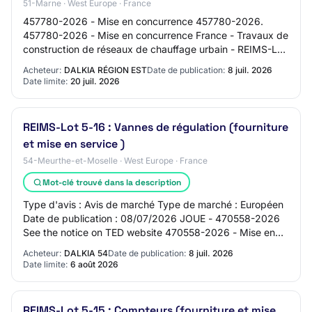
51-Marne · West Europe · France
457780-2026 - Mise en concurrence 457780-2026.
457780-2026 - Mise en concurrence France - Travaux de
construction de réseaux de chauffage urbain - REIMS-Lot
5-21 : Electricité HT OJ S 126/2026 03/07/…
Acheteur:
DALKIA RÉGION EST
Date de publication:
8 juil. 2026
Date limite:
20 juil. 2026
REIMS-Lot 5-16 : Vannes de régulation (fourniture
et mise en service )
54-Meurthe-et-Moselle · West Europe · France
Mot-clé trouvé dans la description
Type d'avis : Avis de marché Type de marché : Européen
Date de publication : 08/07/2026 JOUE - 470558-2026
See the notice on TED website 470558-2026 - Mise en
concurrence 470558-2026 470558-2026 - Mi…
Acheteur:
DALKIA 54
Date de publication:
8 juil. 2026
Date limite:
6 août 2026
REIMS-Lot 5-15 : Compteurs (fourniture et mise