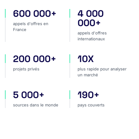
600 000+
4 000
appels d'offres en France
appels d'offres internatio
000+
appels d'offres en
France
appels d'offres
internationaux
200 000+
10X
projets privés
plus rapide pour analyser
projets privés
plus rapide pour analyser
un marché
5 000+
190+
sources dans le monde
pays couverts
sources dans le monde
pays couverts