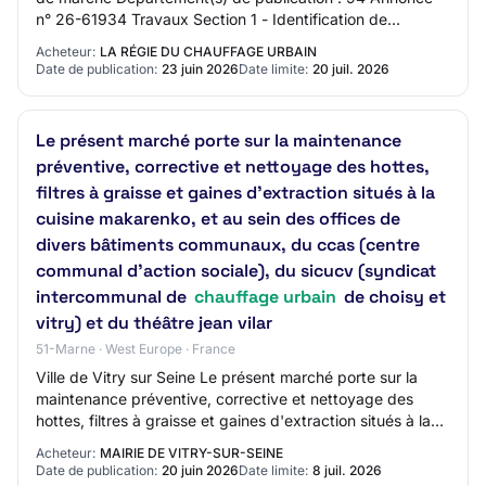
n° 26-61934 Travaux Section 1 - Identification de
l'acheteur Nom complet de l'acheteur : La R…
Acheteur:
LA RÉGIE DU CHAUFFAGE URBAIN
Date de publication:
23 juin 2026
Date limite:
20 juil. 2026
Le présent marché porte sur la maintenance
préventive, corrective et nettoyage des hottes,
filtres à graisse et gaines d'extraction situés à la
cuisine makarenko, et au sein des offices de
divers bâtiments communaux, du ccas (centre
communal d'action sociale), du sicucv (syndicat
intercommunal de
chauffage urbain
de choisy et
vitry) et du théâtre jean vilar
51-Marne · West Europe · France
Ville de Vitry sur Seine Le présent marché porte sur la
maintenance préventive, corrective et nettoyage des
hottes, filtres à graisse et gaines d'extraction situés à la
cuisine makarenko, et au sein…
Acheteur:
MAIRIE DE VITRY-SUR-SEINE
Date de publication:
20 juin 2026
Date limite:
8 juil. 2026