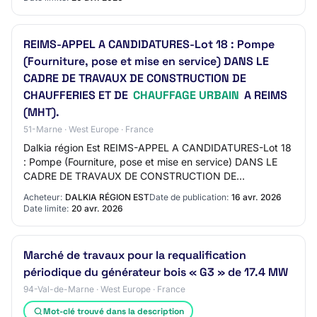
REIMS-APPEL A CANDIDATURES-Lot 18 : Pompe
(Fourniture, pose et mise en service) DANS LE
CADRE DE TRAVAUX DE CONSTRUCTION DE
CHAUFFERIES ET DE
CHAUFFAGE URBAIN
A REIMS
(MHT).
51-Marne · West Europe · France
Dalkia région Est REIMS-APPEL A CANDIDATURES-Lot 18
: Pompe (Fourniture, pose et mise en service) DANS LE
CADRE DE TRAVAUX DE CONSTRUCTION DE
CHAUFFERIES ET DE CHAUFFAGE URBAIN A REIMS
Acheteur:
DALKIA RÉGION EST
Date de publication:
16 avr. 2026
(MHT). AO-2617…
Date limite:
20 avr. 2026
Marché de travaux pour la requalification
périodique du générateur bois « G3 » de 17.4 MW
94-Val-de-Marne · West Europe · France
Mot-clé trouvé dans la description