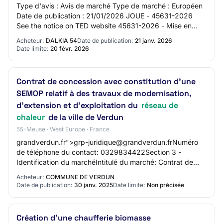
Type d'avis : Avis de marché Type de marché : Européen
Date de publication : 21/01/2026 JOUE - 45631-2026
See the notice on TED website 45631-2026 - Mise en
concurrence 45631-2026 45631-2026 - Mise e…
Acheteur:
DALKIA 54
Date de publication:
21 janv. 2026
Date limite:
20 févr. 2026
Contrat de concession avec constitution d'une
SEMOP relatif à des travaux de modernisation,
d'extension et d'exploitation du
réseau de
chaleur
de la ville de Verdun
55-Meuse · West Europe · France
grandverdun.fr">grp-juridique@grandverdun.frNuméro
de téléphone du contact: 0329834422Section 3 -
Identification du marchéIntitulé du marché: Contrat de
concession avec constitution d'une SEMOP relat…
Acheteur:
COMMUNE DE VERDUN
Date de publication:
30 janv. 2025
Date limite:
Non précisée
Création d'une chaufferie biomasse