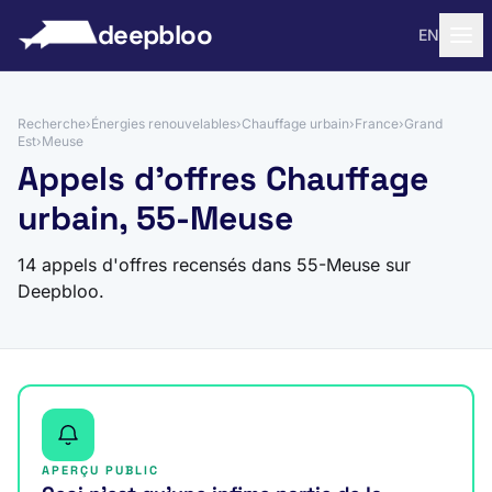
 au contenu
deepbloo
EN
Recherche
›
Énergies renouvelables
›
Chauffage urbain
›
France
›
Grand
Est
›
Meuse
Appels d'offres Chauffage
urbain, 55-Meuse
14 appels d'offres recensés dans 55-Meuse sur
Deepbloo.
APERÇU PUBLIC