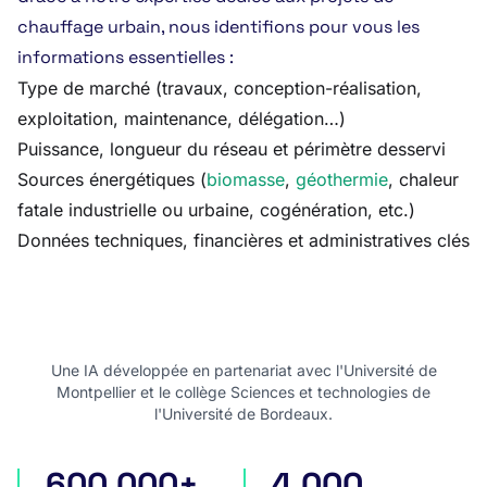
chauffage urbain, nous identifions pour vous les
informations essentielles :
Type de marché (travaux, conception-réalisation,
exploitation, maintenance, délégation…)
Puissance, longueur du réseau et périmètre desservi
Sources énergétiques (
biomasse
,
géothermie
, chaleur
fatale industrielle ou urbaine, cogénération, etc.)
Données techniques, financières et administratives clés
Une IA développée en partenariat avec l'Université de
Montpellier et le collège Sciences et technologies de
l'Université de Bordeaux.
600 000+
4 000
appels d'offres en France
appels d'offres internatio