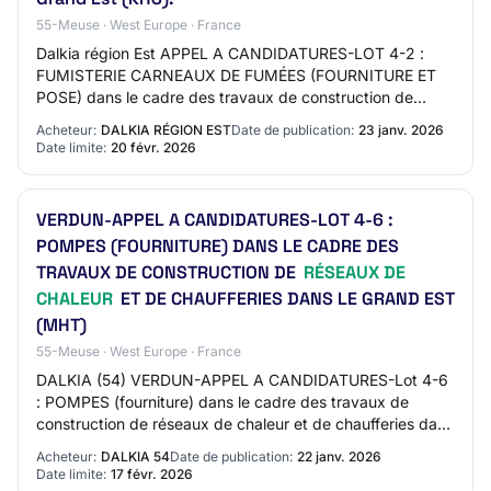
55-Meuse · West Europe · France
Dalkia région Est APPEL A CANDIDATURES-LOT 4-2 :
FUMISTERIE CARNEAUX DE FUMÉES (FOURNITURE ET
POSE) dans le cadre des travaux de construction de
réseaux de chaleur et de chaufferies dans le Grand Est…
Acheteur:
DALKIA RÉGION EST
Date de publication:
23 janv. 2026
Date limite:
20 févr. 2026
VERDUN-APPEL A CANDIDATURES-LOT 4-6 :
POMPES (FOURNITURE) DANS LE CADRE DES
TRAVAUX DE CONSTRUCTION DE
RÉSEAUX DE
CHALEUR
ET DE CHAUFFERIES DANS LE GRAND EST
(MHT)
55-Meuse · West Europe · France
DALKIA (54) VERDUN-APPEL A CANDIDATURES-Lot 4-6
: POMPES (fourniture) dans le cadre des travaux de
construction de réseaux de chaleur et de chaufferies dans
le Grand Est (MHT) Référence DALKIA_54_A_2…
Acheteur:
DALKIA 54
Date de publication:
22 janv. 2026
Date limite:
17 févr. 2026