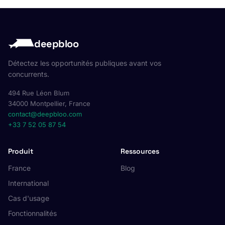
deepbloo
Détectez les opportunités publiques avant vos
concurrents.
494 Rue Léon Blum
34000 Montpellier, France
contact@deepbloo.com
+33 7 52 05 87 54
Produit
Ressources
France
Blog
International
Cas d'usage
Fonctionnalités