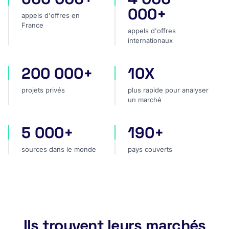
000+
appels d'offres en
France
appels d'offres
internationaux
200 000+
10X
projets privés
plus rapide pour analyser
projets privés
plus rapide pour analyser
un marché
5 000+
190+
sources dans le monde
pays couverts
sources dans le monde
pays couverts
Ils trouvent leurs marchés