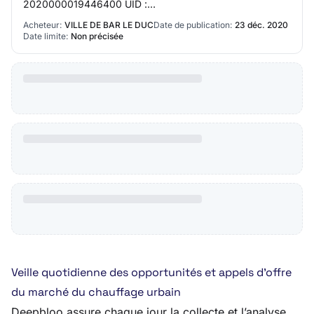
2020000019446400 UID :
215500299000150000194464 Emetteur Nom Ville de
Acheteur:
VILLE DE BAR LE DUC
Date de publication:
23 déc. 2020
Bar-le-Duc Siret 21550029900…
Date limite:
Non précisée
Veille quotidienne des opportunités et appels d’offre
du marché du chauffage urbain
Deepbloo assure chaque jour la collecte et l’analyse