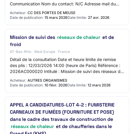
Communication Nom du contact: N/C Adresse mail du
contact: N/C Numéro de téléphone du contact: N/C…
Acheteur:
CC DES PORTES DE MEUSE
Date de publication:
15 mars 2026
Date limite:
27 avr. 2026
Mission de suivi des
réseaux de chaleur
et de
froid
67-Bas-Rhin · West Europe · France
Détail de la consultation Date et heure limite de remise
des plis : 12/03/2026 14:00 (heure de Paris) Référence :
2026AC000020 Intitulé : Mission de suivi des réseaux de
chaleur et de froid Objet : L…
Acheteur:
AUTRES ORGANISMES
Date de publication:
10 févr. 2026
Date limite:
12 mars 2026
APPEL A CANDIDATURES-LOT 4-2 : FUMISTERIE
CARNEAUX DE FUMÉES (FOURNITURE ET POSE)
dans le cadre des travaux de construction de
réseaux de chaleur
et de chaufferies dans le
Grand Est (KHS).