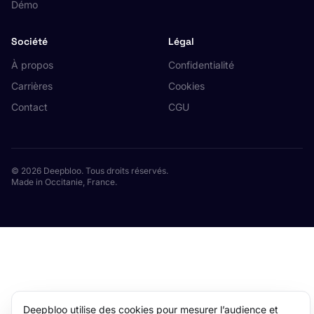
Démo
Société
Légal
À propos
Confidentialité
Carrières
Cookies
Contact
CGU
© 2026 Deepbloo. Tous droits réservés.
Made in Occitanie, France.
Deepbloo utilise des cookies pour mesurer l’audience et