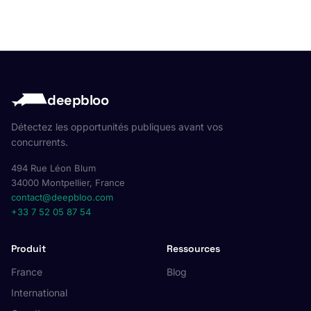
deepbloo
Détectez les opportunités publiques avant vos
concurrents.
494 Rue Léon Blum
34000 Montpellier, France
contact@deepbloo.com
+33 7 52 05 87 54
Produit
Ressources
France
Blog
International