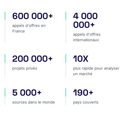
600 000+
4 000
appels d'offres en France
appels d'offres internatio
000+
appels d'offres en
France
appels d'offres
internationaux
200 000+
10X
projets privés
plus rapide pour analyser
projets privés
plus rapide pour analyser
un marché
5 000+
190+
sources dans le monde
pays couverts
sources dans le monde
pays couverts