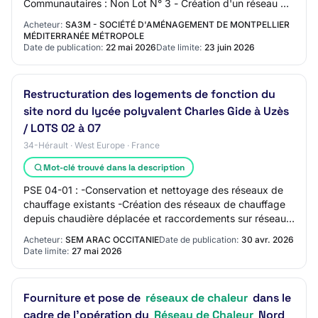
Communautaires : Non Lot N° 3 - Création d'un réseau de
chaleur et d'un réseau de froid pour raccor…
Acheteur:
SA3M - SOCIÉTÉ D'AMÉNAGEMENT DE MONTPELLIER
MÉDITERRANÉE MÉTROPOLE
Date de publication:
22 mai 2026
Date limite:
23 juin 2026
Restructuration des logements de fonction du
site nord du lycée polyvalent Charles Gide à Uzès
/ LOTS 02 à 07
34-Hérault · West Europe · France
Mot-clé trouvé dans la description
PSE 04-01 : -Conservation et nettoyage des réseaux de
chauffage existants -Création des réseaux de chauffage
depuis chaudière déplacée et raccordements sur réseaux
existants -Conservation et nettoyag…
Acheteur:
SEM ARAC OCCITANIE
Date de publication:
30 avr. 2026
Date limite:
27 mai 2026
Fourniture et pose de
réseaux de chaleur
dans le
cadre de l'opération du
Réseau de Chaleur
Nord