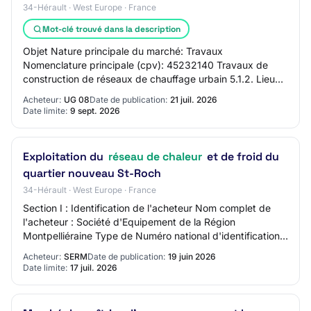
34-Hérault · West Europe · France
Mot-clé trouvé dans la description
Objet Nature principale du marché: Travaux
Nomenclature principale (cpv): 45232140 Travaux de
construction de réseaux de chauffage urbain 5.1.2. Lieu
d’exécution N’importe où 5.1.3. Durée estimée Aut…
Acheteur:
UG 08
Date de publication:
21 juil. 2026
Date limite:
9 sept. 2026
Exploitation du
réseau de chaleur
et de froid du
quartier nouveau St-Roch
34-Hérault · West Europe · France
Section I : Identification de l'acheteur Nom complet de
l'acheteur : Société d'Equipement de la Région
Montpelliéraine Type de Numéro national d'identification :
SIRET N° National d'identification :…
Acheteur:
SERM
Date de publication:
19 juin 2026
Date limite:
17 juil. 2026