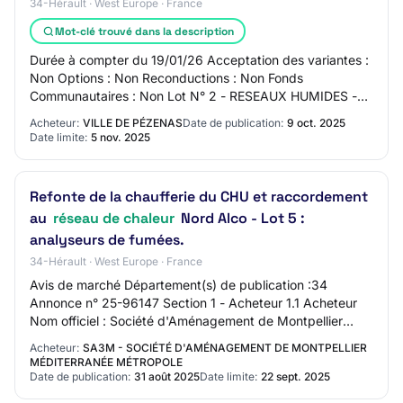
34-Hérault · West Europe · France
Mot-clé trouvé dans la description
Durée à compter du 19/01/26 Acceptation des variantes :
Non Options : Non Reconductions : Non Fonds
Communautaires : Non Lot N° 2 - RESEAUX HUMIDES -
CPV 45231300 Réalisation de l'ensemble des réseau…
Acheteur:
VILLE DE PÉZENAS
Date de publication:
9 oct. 2025
Date limite:
5 nov. 2025
Refonte de la chaufferie du CHU et raccordement
au
réseau de chaleur
Nord Alco - Lot 5 :
analyseurs de fumées.
34-Hérault · West Europe · France
Avis de marché Département(s) de publication :34
Annonce n° 25-96147 Section 1 - Acheteur 1.1 Acheteur
Nom officiel : Société d'Aménagement de Montpellier
Méditerranée Métropole Activité de l'entité…
Acheteur:
SA3M - SOCIÉTÉ D'AMÉNAGEMENT DE MONTPELLIER
MÉDITERRANÉE MÉTROPOLE
Date de publication:
31 août 2025
Date limite:
22 sept. 2025