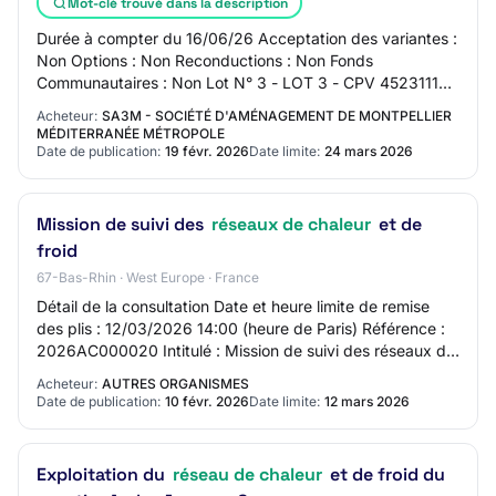
Mot-clé trouvé dans la description
Durée à compter du 16/06/26 Acceptation des variantes :
Non Options : Non Reconductions : Non Fonds
Communautaires : Non Lot N° 3 - LOT 3 - CPV 45231110
Réseaux de chaleur urbain Coût estimé hors TVA…
Acheteur:
SA3M - SOCIÉTÉ D'AMÉNAGEMENT DE MONTPELLIER
MÉDITERRANÉE MÉTROPOLE
Date de publication:
19 févr. 2026
Date limite:
24 mars 2026
Mission de suivi des
réseaux de chaleur
et de
froid
67-Bas-Rhin · West Europe · France
Détail de la consultation Date et heure limite de remise
des plis : 12/03/2026 14:00 (heure de Paris) Référence :
2026AC000020 Intitulé : Mission de suivi des réseaux de
chaleur et de froid Objet : L…
Acheteur:
AUTRES ORGANISMES
Date de publication:
10 févr. 2026
Date limite:
12 mars 2026
Exploitation du
réseau de chaleur
et de froid du