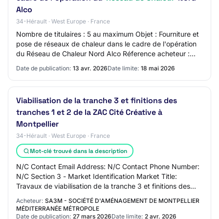
Alco
34-Hérault · West Europe · France
Nombre de titulaires : 5 au maximum Objet : Fourniture et
pose de réseaux de chaleur dans le cadre de l'opération
du Réseau de Chaleur Nord Alco Réference acheteur :
202608NA21 T26.01-05 Type de marc…
Date de publication:
13 avr. 2026
Date limite:
18 mai 2026
Viabilisation de la tranche 3 et finitions des
tranches 1 et 2 de la ZAC Cité Créative à
Montpellier
34-Hérault · West Europe · France
Mot-clé trouvé dans la description
N/C Contact Email Address: N/C Contact Phone Number:
N/C Section 3 - Market Identification Market Title:
Travaux de viabilisation de la tranche 3 et finitions des
tranches 1 et 2 de la ZAC Cité Créat…
Acheteur:
SA3M - SOCIÉTÉ D'AMÉNAGEMENT DE MONTPELLIER
MÉDITERRANÉE MÉTROPOLE
Date de publication:
27 mars 2026
Date limite:
2 avr. 2026