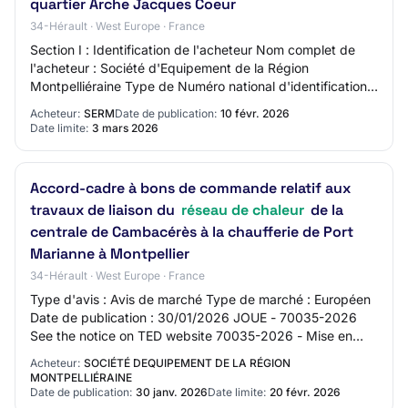
quartier Arche Jacques Coeur
34-Hérault · West Europe · France
Section I : Identification de l'acheteur Nom complet de
l'acheteur : Société d'Equipement de la Région
Montpelliéraine Type de Numéro national d'identification :
SIRET N° National d'identification :…
Acheteur:
SERM
Date de publication:
10 févr. 2026
Date limite:
3 mars 2026
Accord-cadre à bons de commande relatif aux
travaux de liaison du
réseau de chaleur
de la
centrale de Cambacérès à la chaufferie de Port
Marianne à Montpellier
34-Hérault · West Europe · France
Type d'avis : Avis de marché Type de marché : Européen
Date de publication : 30/01/2026 JOUE - 70035-2026
See the notice on TED website 70035-2026 - Mise en
concurrence 70035-2026 70035-2026 - Mise e…
Acheteur:
SOCIÉTÉ DEQUIPEMENT DE LA RÉGION
MONTPELLIÉRAINE
Date de publication:
30 janv. 2026
Date limite:
20 févr. 2026