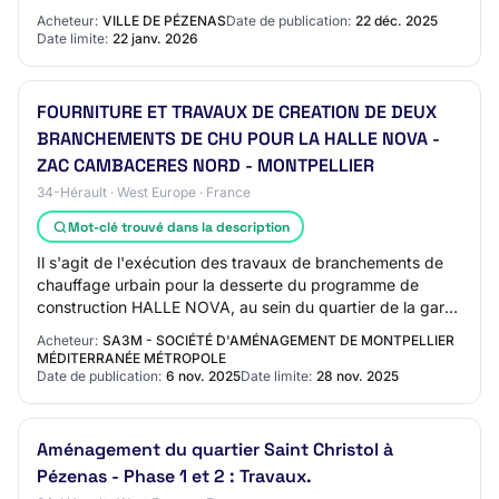
publique, pour la conception, le financemen…
Acheteur:
VILLE DE PÉZENAS
Date de publication:
22 déc. 2025
Date limite:
22 janv. 2026
FOURNITURE ET TRAVAUX DE CREATION DE DEUX
BRANCHEMENTS DE CHU POUR LA HALLE NOVA -
ZAC CAMBACERES NORD - MONTPELLIER
34-Hérault · West Europe · France
Mot-clé trouvé dans la description
Il s'agit de l'exécution des travaux de branchements de
chauffage urbain pour la desserte du programme de
construction HALLE NOVA, au sein du quartier de la gare
TGV SUD DE FRANCE, sur la commune de…
Acheteur:
SA3M - SOCIÉTÉ D'AMÉNAGEMENT DE MONTPELLIER
MÉDITERRANÉE MÉTROPOLE
Date de publication:
6 nov. 2025
Date limite:
28 nov. 2025
Aménagement du quartier Saint Christol à
Pézenas - Phase 1 et 2 : Travaux.