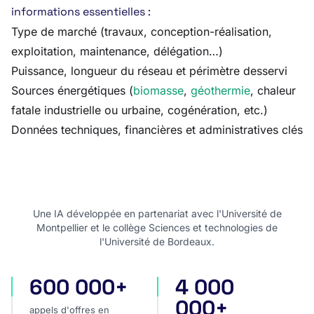
informations essentielles :
Type de marché (travaux, conception-réalisation,
exploitation, maintenance, délégation…)
Puissance, longueur du réseau et périmètre desservi
Sources énergétiques (
biomasse
,
géothermie
, chaleur
fatale industrielle ou urbaine, cogénération, etc.)
Données techniques, financières et administratives clés
Une IA développée en partenariat avec l'Université de
Montpellier et le collège Sciences et technologies de
l'Université de Bordeaux.
600 000+
4 000
appels d'offres en France
appels d'offres internatio
000+
appels d'offres en