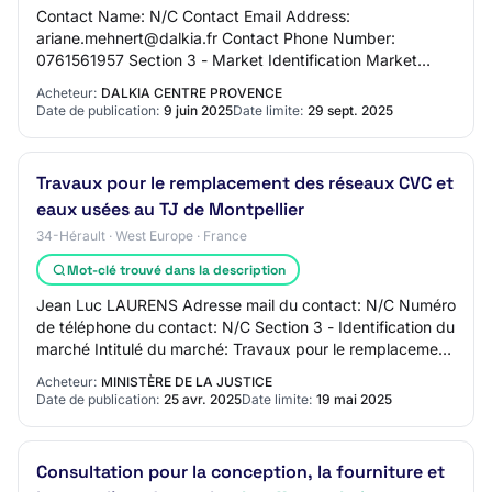
Contact Name: N/C Contact Email Address:
ariane.mehnert@dalkia.fr Contact Phone Number:
0761561957 Section 3 - Market Identification Market
Title: Fourniture de pompes de distribution RCU et
Acheteur:
DALKIA CENTRE PROVENCE
secondai…
Date de publication:
9 juin 2025
Date limite:
29 sept. 2025
Travaux pour le remplacement des réseaux CVC et
eaux usées au TJ de Montpellier
34-Hérault · West Europe · France
Mot-clé trouvé dans la description
Jean Luc LAURENS Adresse mail du contact: N/C Numéro
de téléphone du contact: N/C Section 3 - Identification du
marché Intitulé du marché: Travaux pour le remplacement
des réseaux CVC et eaux usées a…
Acheteur:
MINISTÈRE DE LA JUSTICE
Date de publication:
25 avr. 2025
Date limite:
19 mai 2025
Consultation pour la conception, la fourniture et