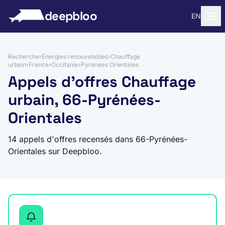
 au contenu
deepbloo
EN
Recherche
›
Énergies renouvelables
›
Chauffage
urbain
›
France
›
Occitanie
›
Pyrenees Orientales
Appels d'offres Chauffage
urbain, 66-Pyrénées-
Orientales
14 appels d'offres recensés dans 66-Pyrénées-
Orientales sur Deepbloo.