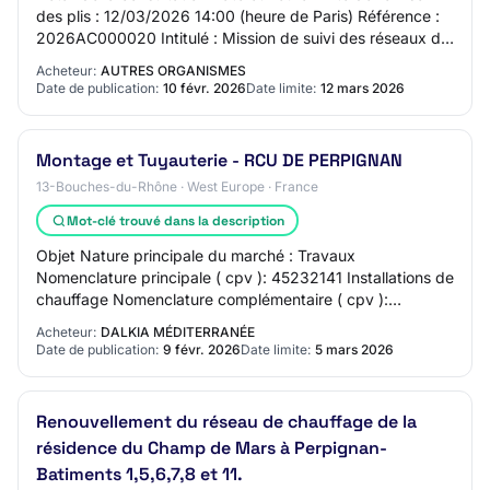
des plis : 12/03/2026 14:00 (heure de Paris) Référence :
2026AC000020 Intitulé : Mission de suivi des réseaux de
chaleur et de froid Objet : L…
Acheteur:
AUTRES ORGANISMES
Date de publication:
10 févr. 2026
Date limite:
12 mars 2026
Montage et Tuyauterie - RCU DE PERPIGNAN
13-Bouches-du-Rhône · West Europe · France
Mot-clé trouvé dans la description
Objet Nature principale du marché : Travaux
Nomenclature principale ( cpv ): 45232141 Installations de
chauffage Nomenclature complémentaire ( cpv ):
45251250 Travaux de construction de centrales de…
Acheteur:
DALKIA MÉDITERRANÉE
Date de publication:
9 févr. 2026
Date limite:
5 mars 2026
Renouvellement du réseau de chauffage de la
résidence du Champ de Mars à Perpignan-
Batiments 1,5,6,7,8 et 11.