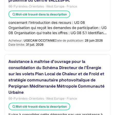
proximité du Centre VALLESPIR.
66-Pyrénées-Orientales · West Europe · France
Mot-clé trouvé dans la description
concernant l'introduction des recours : UG 08
Organisation qui reçoit les demandes de participation : UG
08 Organisation qui traite les offres : UG 08 5.1 Identifiant
technique du lot : LOT-0011 Titr…
Acheteur:
UGECAM OCCITANIE
Date de publication:
28 juin 2026
Date limite:
31 juil. 2026
Assistance à maîtrise d'ouvrage pour la
consolidation du Schéma Directeur de l'Énergie
sur les volets Plan Local de Chaleur et de Froid et
stratégie communautaire photovoltaïque de
Perpignan Méditerranée Métropole Communauté
Urbaine
66-Pyrénées-Orientales · West Europe · France
Mot-clé trouvé dans la description
Il vise à consolider cette démarche par une assistance à