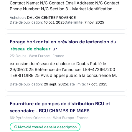
Contact Name: N/C Contact Email Address: N/C Contact
Phone Number: N/C Section 3 - Market Identification
Market Title: Fourniture et pose de fumisterie…
Acheteur:
DALKIA CENTRE PROVENCE
Date de publication:
10 oct. 2025
Date limite:
7 nov. 2025
Forage horizontal en prévision de lextension du
réseau de chaleur
ur
25-Doubs · West Europe · France
extension du réseau de chaleur ur Doubs Publié le
29/09/2025 Référence de l'annonce: LER-472667200
TERRITOIRE 25 Avis d'appel public à la concurrence M.
Date de publication:
29 sept. 2025
Date limite:
17 oct. 2025
Fourniture de pompes de distribution RCU et
secondaire - RCU CHAMPS DE MARS
66-Pyrénées-Orientales · West Europe · France
Mot-clé trouvé dans la description