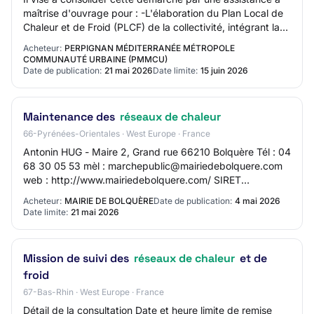
maîtrise d'ouvrage pour : -L'élaboration du Plan Local de
Chaleur et de Froid (PLCF) de la collectivité, intégrant la
mise à jour du Schéma Di…
Acheteur:
PERPIGNAN MÉDITERRANÉE MÉTROPOLE
COMMUNAUTÉ URBAINE (PMMCU)
Date de publication:
21 mai 2026
Date limite:
15 juin 2026
Maintenance des
réseaux de chaleur
66-Pyrénées-Orientales · West Europe · France
Antonin HUG - Maire 2, Grand rue 66210 Bolquère Tél : 04
68 30 05 53 mèl : marchepublic@mairiedebolquere.com
web : http://www.mairiedebolquere.com/ SIRET
21660020500043 Groupement de commandes : Non…
Acheteur:
MAIRIE DE BOLQUÈRE
Date de publication:
4 mai 2026
Date limite:
21 mai 2026
Mission de suivi des
réseaux de chaleur
et de
froid
67-Bas-Rhin · West Europe · France
Détail de la consultation Date et heure limite de remise