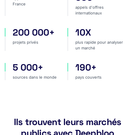
France
appels d'offres
internationaux
200 000+
10X
projets privés
plus rapide pour analyser
projets privés
plus rapide pour analyser
un marché
5 000+
190+
sources dans le monde
pays couverts
sources dans le monde
pays couverts
Ils trouvent leurs marchés
publics avec Deepbloo