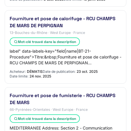
Fourniture et pose de calorifuge - RCU CHAMPS
DE MARS DE PERPIGNAN
13-Bouches-du-Rhône · West Europe · France
Mot-clé trouvé dans la description
label" data-labels-key="field|name|BT-21-
Procedure">Titre:&nbsp;Fourniture et pose de calorifuge -
RCU CHAMPS DE MARS DE PERPIGNAN
Description:&nbsp;La société DALKIA en délégation de
Acheteur:
DÉMATIS
Date de publication:
23 oct. 2025
service public,…
Date limite:
24 nov. 2025
Fourniture et pose de fumisterie - RCU CHAMPS
DE MARS
66-Pyrénées-Orientales · West Europe · France
Mot-clé trouvé dans la description
MEDITERRANEE Address: Section 2 - Communication