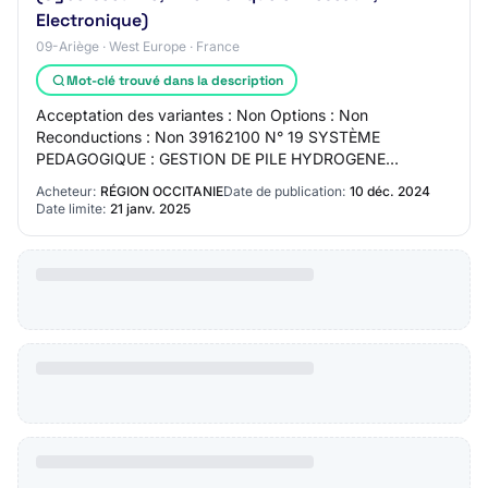
Electronique)
09-Ariège · West Europe · France
Mot-clé trouvé dans la description
Acceptation des variantes : Non Options : Non
Reconductions : Non 39162100 N° 19 SYSTÈME
PEDAGOGIQUE : GESTION DE PILE HYDROGENE
Description : SYSTÈME PEDAGOGIQUE : GESTION DE
Acheteur:
RÉGION OCCITANIE
Date de publication:
10 déc. 2024
PILE HYDROGENE Durée du…
Date limite:
21 janv. 2025