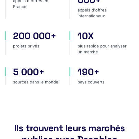
appels d'offres en
France
appels d'offres
internationaux
200 000+
10X
projets privés
plus rapide pour analyser
projets privés
plus rapide pour analyser
un marché
5 000+
190+
sources dans le monde
pays couverts
sources dans le monde
pays couverts
Ils trouvent leurs marchés