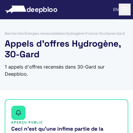
 au contenu
deepbloo
EN
Recherche
›
Énergies renouvelables
›
Hydrogène
›
France
›
Occitanie
›
Gard
Appels d'offres Hydrogène,
30-Gard
1 appels d'offres recensés dans 30-Gard sur
Deepbloo.
APERÇU PUBLIC
Ceci n’est qu’une infime partie de la