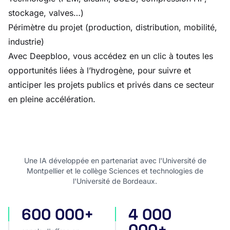
stockage, valves…)
Périmètre du projet (production, distribution, mobilité,
industrie)
Avec Deepbloo, vous accédez en un clic à toutes les
opportunités liées à l’hydrogène, pour suivre et
anticiper les projets publics et privés dans ce secteur
en pleine accélération.
Une IA développée en partenariat avec l'Université de
Montpellier et le collège Sciences et technologies de
l'Université de Bordeaux.
600 000+
4 000
appels d'offres en France
appels d'offres internatio
000+