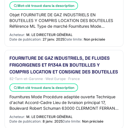
Mot-clé trouvé dans la description
Objet FOURNITURE DE GAZ INDUSTRIELS EN
BOUTEILLES Y COMPRIS LOCATION DES BOUTEILLES
Référence ML Type de marché Fournitures Mode
Procédure adaptée ouverte Technique d'achat Accord-
Acheteur:
M. LE DIRECTEUR GÉNÉRAL
Cadre Lieu de livra…
Date de publication:
27 janv. 2025
Date limite:
Non précisée
FOURNITURE DE GAZ INDUSTRIELS, DE FLUIDES
FRIGORIGENES ET R134A EN BOUTEILLES Y
COMPRIS LOCATION ET CONSIGNE DES BOUTEILLES
82-Tarn-et-Garonne · West Europe · France
Mot-clé trouvé dans la description
Fournitures Mode Procédure adaptée ouverte Technique
d'achat Accord-Cadre Lieu de livraison principal 17,
Boulevard Robert Schuman 63000 CLERMONT FERRAND
Durée 60 mois Forme Prestation divisée en lot…
Acheteur:
M. LE DIRECTEUR GÉNÉRAL
Date de publication:
8 janv. 2025
Date limite:
Non précisée