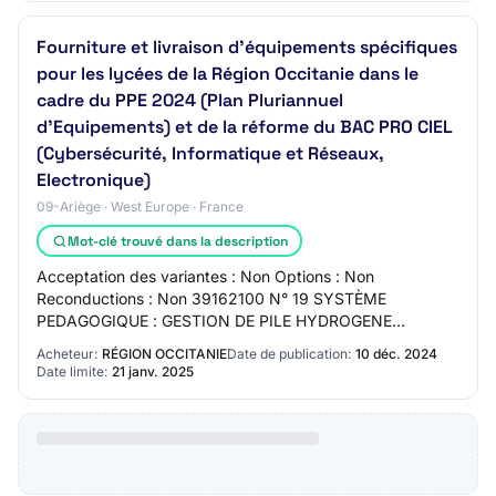
Fourniture et livraison d'équipements spécifiques
pour les lycées de la Région Occitanie dans le
cadre du PPE 2024 (Plan Pluriannuel
d'Equipements) et de la réforme du BAC PRO CIEL
(Cybersécurité, Informatique et Réseaux,
Electronique)
09-Ariège · West Europe · France
Mot-clé trouvé dans la description
Acceptation des variantes : Non Options : Non
Reconductions : Non 39162100 N° 19 SYSTÈME
PEDAGOGIQUE : GESTION DE PILE HYDROGENE
Description : SYSTÈME PEDAGOGIQUE : GESTION DE
Acheteur:
RÉGION OCCITANIE
Date de publication:
10 déc. 2024
PILE HYDROGENE Durée du…
Date limite:
21 janv. 2025