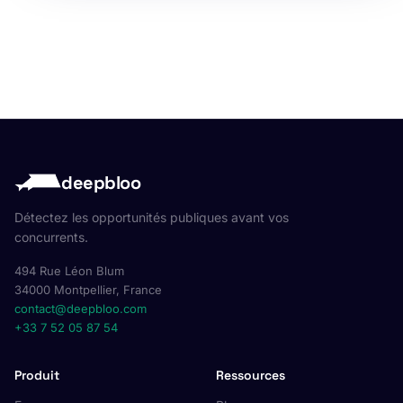
deepbloo
Détectez les opportunités publiques avant vos
concurrents.
494 Rue Léon Blum
34000 Montpellier, France
contact@deepbloo.com
+33 7 52 05 87 54
Produit
Ressources