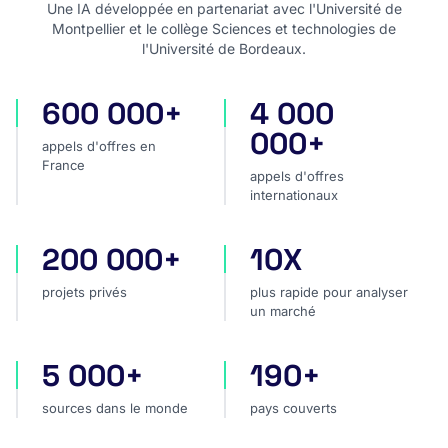
Une IA développée en partenariat avec l'Université de
Montpellier et le collège Sciences et technologies de
l'Université de Bordeaux.
600 000+
4 000
appels d'offres en France
appels d'offres internatio
000+
appels d'offres en
France
appels d'offres
internationaux
200 000+
10X
projets privés
plus rapide pour analyser
projets privés
plus rapide pour analyser
un marché
5 000+
190+
sources dans le monde
pays couverts
sources dans le monde
pays couverts