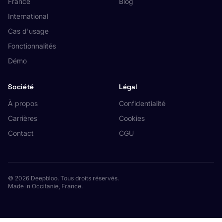
France
Blog
International
Cas d'usage
Fonctionnalités
Démo
Société
Légal
À propos
Confidentialité
Carrières
Cookies
Contact
CGU
© 2026 Deepbloo. Tous droits réservés.
Made in Occitanie, France.