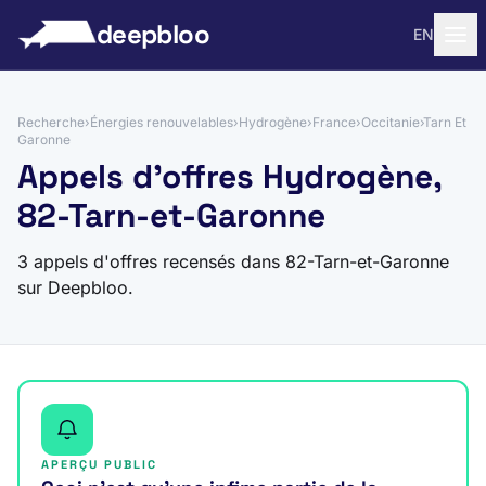
 au contenu
deepbloo
EN
Recherche
›
Énergies renouvelables
›
Hydrogène
›
France
›
Occitanie
›
Tarn Et
Garonne
Appels d'offres Hydrogène,
82-Tarn-et-Garonne
3 appels d'offres recensés dans 82-Tarn-et-Garonne
sur Deepbloo.
APERÇU PUBLIC