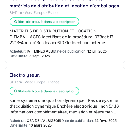
matériels de distribution et location d'emballages
81-Tarn · West Europe · France
Mot-clé trouvé dans la description
MATÉRIELS DE DISTRIBUTION ET LOCATION
D'EMBALLAGES Identifiant de la procédure: 078aab17-
2213-4beb-a13c-dcaacc6f071c Identifiant interne:
2025ALB009M Type de procédure: Ouverte La
Acheteur:
IMT MINES ALBI
Date de publication:
12 juil. 2025
procédure est accél…
Date limite:
3 sept. 2025
Electrolyseur.
81-Tarn · West Europe · France
Mot-clé trouvé dans la description
sur le système d'acquisition dynamique : Pas de système
d'acquisition dynamique Enchère électronique : non 5.1.16
Informations complémentaires, médiation et réexamen
Organisation chargée des procédur…
Acheteur:
C2A DE L'ALBIGEOIS
Date de publication:
14 févr. 2025
Date limite:
10 mars 2025