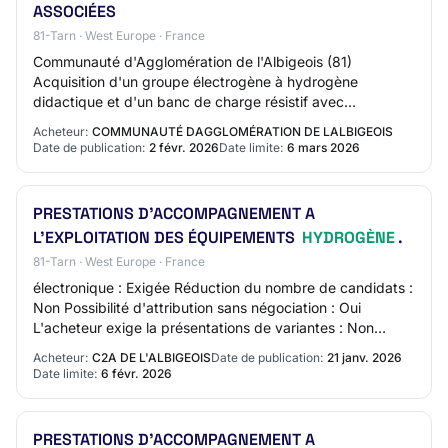
ASSOCIÉES
81-Tarn · West Europe · France
Communauté d'Agglomération de l'Albigeois (81)
Acquisition d'un groupe électrogène à hydrogène
didactique et d'un banc de charge résistif avec
prestations de service associées Référence CA-
Acheteur:
COMMUNAUTÉ DAGGLOMÉRATION DE LALBIGEOIS
Albigeois_…
Date de publication:
2 févr. 2026
Date limite:
6 mars 2026
PRESTATIONS D'ACCOMPAGNEMENT A
L'EXPLOITATION DES ÉQUIPEMENTS
HYDROGÈNE
.
81-Tarn · West Europe · France
électronique : Exigée Réduction du nombre de candidats :
Non Possibilité d'attribution sans négociation : Oui
L'acheteur exige la présentations de variantes : Non
Identification des catégories d'ache…
Acheteur:
C2A DE L'ALBIGEOIS
Date de publication:
21 janv. 2026
Date limite:
6 févr. 2026
PRESTATIONS D'ACCOMPAGNEMENT A