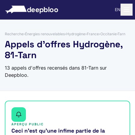
 au contenu
deepbloo
EN
Recherche
›
Énergies renouvelables
›
Hydrogène
›
France
›
Occitanie
›
Tarn
Appels d'offres Hydrogène,
81-Tarn
13 appels d'offres recensés dans 81-Tarn sur
Deepbloo.
APERÇU PUBLIC
Ceci n’est qu’une infime partie de la