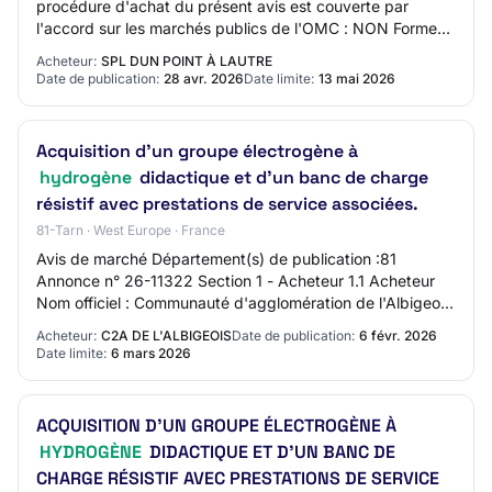
procédure d'achat du présent avis est couverte par
l'accord sur les marchés publics de l'OMC : NON Forme
de la procédure : Division en lots :…
Acheteur:
SPL DUN POINT À LAUTRE
Date de publication:
28 avr. 2026
Date limite:
13 mai 2026
Acquisition d'un groupe électrogène à
hydrogène
didactique et d'un banc de charge
résistif avec prestations de service associées.
81-Tarn · West Europe · France
Avis de marché Département(s) de publication :81
Annonce n° 26-11322 Section 1 - Acheteur 1.1 Acheteur
Nom officiel : Communauté d'agglomération de l'Albigeois
Forme juridique de l'acheteur : Organis…
Acheteur:
C2A DE L'ALBIGEOIS
Date de publication:
6 févr. 2026
Date limite:
6 mars 2026
ACQUISITION D'UN GROUPE ÉLECTROGÈNE À
HYDROGÈNE
DIDACTIQUE ET D'UN BANC DE
CHARGE RÉSISTIF AVEC PRESTATIONS DE SERVICE