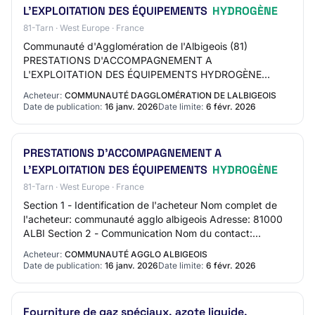
L'EXPLOITATION DES ÉQUIPEMENTS
HYDROGÈNE
81-Tarn · West Europe · France
Communauté d'Agglomération de l'Albigeois (81)
PRESTATIONS D'ACCOMPAGNEMENT A
L'EXPLOITATION DES ÉQUIPEMENTS HYDROGÈNE
Référence CA-Albigeois_81_20260116W2_01 Type de
Acheteur:
COMMUNAUTÉ DAGGLOMÉRATION DE LALBIGEOIS
marché / Type de prestation Publ…
Date de publication:
16 janv. 2026
Date limite:
6 févr. 2026
PRESTATIONS D'ACCOMPAGNEMENT A
L'EXPLOITATION DES ÉQUIPEMENTS
HYDROGÈNE
81-Tarn · West Europe · France
Section 1 - Identification de l'acheteur Nom complet de
l'acheteur: communauté agglo albigeois Adresse: 81000
ALBI Section 2 - Communication Nom du contact:
c2albigeois Adresse mail du contact: N/C N…
Acheteur:
COMMUNAUTÉ AGGLO ALBIGEOIS
Date de publication:
16 janv. 2026
Date limite:
6 févr. 2026
Fourniture de gaz spéciaux, azote liquide,