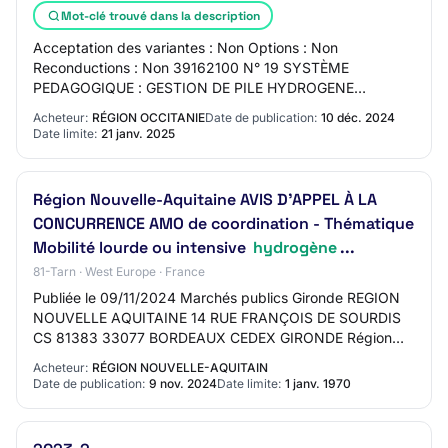
Mot-clé trouvé dans la description
Acceptation des variantes : Non Options : Non
Reconductions : Non 39162100 N° 19 SYSTÈME
PEDAGOGIQUE : GESTION DE PILE HYDROGENE
Description : SYSTÈME PEDAGOGIQUE : GESTION DE
Acheteur:
RÉGION OCCITANIE
Date de publication:
10 déc. 2024
PILE HYDROGENE Durée du…
Date limite:
21 janv. 2025
Région Nouvelle-Aquitaine AVIS D’APPEL À LA
CONCURRENCE AMO de coordination - Thématique
Mobilité lourde ou intensive
hydrogène
...
81-Tarn · West Europe · France
Publiée le 09/11/2024 Marchés publics Gironde REGION
NOUVELLE AQUITAINE 14 RUE FRANÇOIS DE SOURDIS
CS 81383 33077 BORDEAUX CEDEX GIRONDE Région
Nouvelle-Aquitaine AVIS D’APPEL À LA CONCURRENCE
Acheteur:
RÉGION NOUVELLE-AQUITAIN
AMO de…
Date de publication:
9 nov. 2024
Date limite:
1 janv. 1970