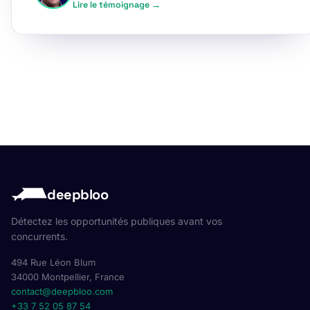
Lire le témoignage →
deepbloo
Détectez les opportunités publiques avant vos
concurrents.
494 Rue Léon Blum
34000 Montpellier, France
contact@deepbloo.com
+33 7 52 05 87 54