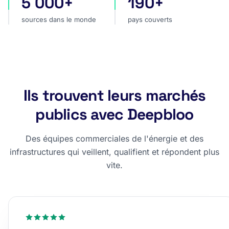
5 000+
190+
sources dans le monde
pays couverts
sources dans le monde
pays couverts
Ils trouvent leurs marchés
publics avec Deepbloo
Des équipes commerciales de l'énergie et des
infrastructures qui veillent, qualifient et répondent plus
vite.