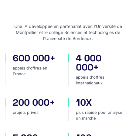
Une IA développée en partenariat avec l'Université de
Montpellier et le collège Sciences et technologies de
l'Université de Bordeaux.
600 000+
4 000
appels d'offres en France
appels d'offres internatio
000+
appels d'offres en
France
appels d'offres
internationaux
200 000+
10X
projets privés
plus rapide pour analyser
projets privés
plus rapide pour analyser
un marché