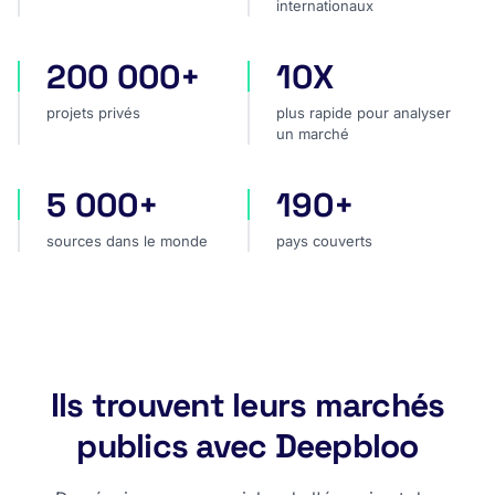
internationaux
200 000+
10X
projets privés
plus rapide pour analyser
projets privés
plus rapide pour analyser
un marché
5 000+
190+
sources dans le monde
pays couverts
sources dans le monde
pays couverts
Ils trouvent leurs marchés
publics avec Deepbloo