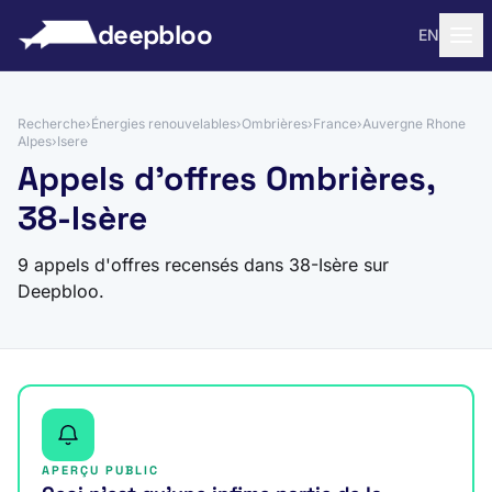
 au contenu
deepbloo
EN
Recherche
›
Énergies renouvelables
›
Ombrières
›
France
›
Auvergne Rhone
Alpes
›
Isere
Appels d'offres Ombrières,
38-Isère
9 appels d'offres recensés dans 38-Isère sur
Deepbloo.
APERÇU PUBLIC