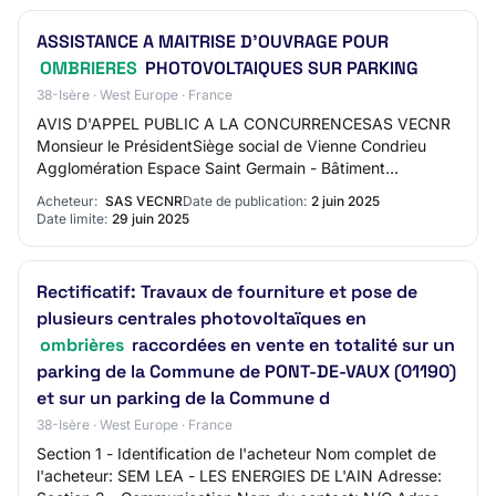
ASSISTANCE A MAITRISE D'OUVRAGE POUR
OMBRIERES
PHOTOVOLTAIQUES SUR PARKING
38-Isère · West Europe · France
AVIS D'APPEL PUBLIC A LA CONCURRENCESAS VECNR
Monsieur le PrésidentSiège social de Vienne Condrieu
Agglomération Espace Saint Germain - Bâtiment
Antares30 Avenue du Général Leclerc38200 VIENNEweb
Acheteur:
SAS VECNR
Date de publication:
2 juin 2025
: h…
Date limite:
29 juin 2025
Rectificatif: Travaux de fourniture et pose de
plusieurs centrales photovoltaïques en
ombrières
raccordées en vente en totalité sur un
parking de la Commune de PONT-DE-VAUX (01190)
et sur un parking de la Commune d
38-Isère · West Europe · France
Section 1 - Identification de l'acheteur Nom complet de
l'acheteur: SEM LEA - LES ENERGIES DE L'AIN Adresse: