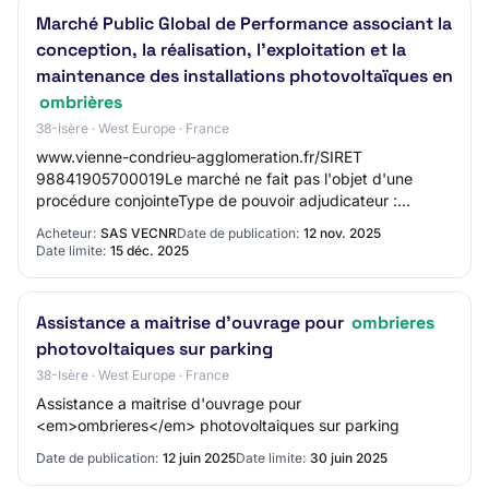
Marché Public Global de Performance associant la
conception, la réalisation, l'exploitation et la
maintenance des installations photovoltaïques en
ombrières
38-Isère · West Europe · France
www.vienne-condrieu-agglomeration.fr/SIRET
98841905700019Le marché ne fait pas l'objet d'une
procédure conjointeType de pouvoir adjudicateur :
AutrePrincipale(s) activité(s) du pouvoir adjudicateur :…
Acheteur:
SAS VECNR
Date de publication:
12 nov. 2025
Date limite:
15 déc. 2025
Assistance a maitrise d'ouvrage pour
ombrieres
photovoltaiques sur parking
38-Isère · West Europe · France
Assistance a maitrise d'ouvrage pour
<em>ombrieres</em> photovoltaiques sur parking
Date de publication:
12 juin 2025
Date limite:
30 juin 2025