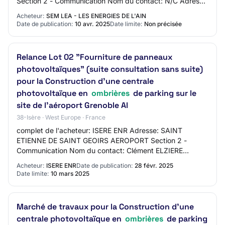
Section 2 - Communication Nom du contact: N/C Adresse
mail du contact: N/C Numéro de télép…
Acheteur:
SEM LEA - LES ENERGIES DE L'AIN
Date de publication:
10 avr. 2025
Date limite:
Non précisée
Relance Lot 02 "Fourniture de panneaux
photovoltaïques" (suite consultation sans suite)
pour la Construction d'une centrale
photovoltaïque en
ombrières
de parking sur le
site de l'aéroport Grenoble Al
38-Isère · West Europe · France
complet de l'acheteur: ISERE ENR Adresse: SAINT
ETIENNE DE SAINT GEOIRS AEROPORT Section 2 -
Communication Nom du contact: Clément ELZIERE
Adresse mail du contact: N/C Numéro de téléphone du
Acheteur:
ISERE ENR
Date de publication:
28 févr. 2025
contact:…
Date limite:
10 mars 2025
Marché de travaux pour la Construction d'une
centrale photovoltaïque en
ombrières
de parking