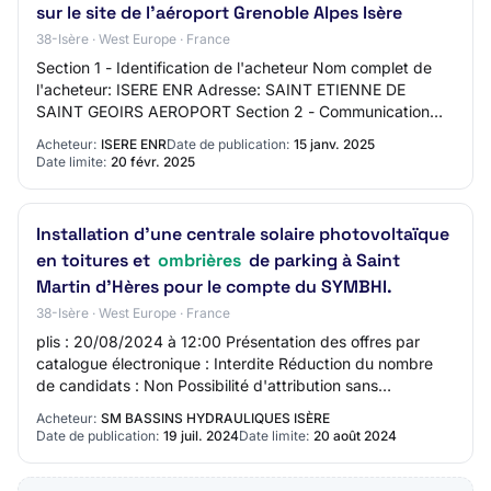
sur le site de l'aéroport Grenoble Alpes Isère
38-Isère · West Europe · France
Section 1 - Identification de l'acheteur Nom complet de
l'acheteur: ISERE ENR Adresse: SAINT ETIENNE DE
SAINT GEOIRS AEROPORT Section 2 - Communication
Nom du contact: Jérôme LOVATO Adresse mail du c…
Acheteur:
ISERE ENR
Date de publication:
15 janv. 2025
Date limite:
20 févr. 2025
Installation d'une centrale solaire photovoltaïque
en toitures et
ombrières
de parking à Saint
Martin d'Hères pour le compte du SYMBHI.
38-Isère · West Europe · France
plis : 20/08/2024 à 12:00 Présentation des offres par
catalogue électronique : Interdite Réduction du nombre
de candidats : Non Possibilité d'attribution sans
négociation : Non L'acheteur exige la pr…
Acheteur:
SM BASSINS HYDRAULIQUES ISÈRE
Date de publication:
19 juil. 2024
Date limite:
20 août 2024