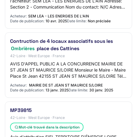
l'acheteur: SEM LEA - LES ENERGIES DE L'AIN Adresse:
Section 2 - Communication Nom du contact: N/C Adresse
mail du contact: N/C Numéro de télép…
Acheteur:
SEM LEA - LES ENERGIES DE L'AIN
Date de publication:
10 avr. 2025
Date limite:
Non précisée
Contruction de 4 locaux associatifs sous les
Ombrières
place des Cattines
42-Loire · West Europe · France
AVIS D'APPEL PUBLIC A LA CONCURRENCE MAIRIE DE
ST JEAN ST MAURICE S/LOIRE Monsieur le Maire - Maire
Place St Jean 42155 ST JEAN ST MAURICE S/LOIRE Tél :
04 77 63 14 04 - Fax : 04 77 63 31 40 mèl : ma…
Acheteur:
MAIRIE DE ST JEAN ST MAURICE S/LOIRE
Date de publication:
13 janv. 2025
Date limite:
30 janv. 2025
MP39815
42-Loire · West Europe · France
Mot-clé trouvé dans la description
Avis d'attribution SIEL TERRITOIRE D'ÉNERGIE LOIRE