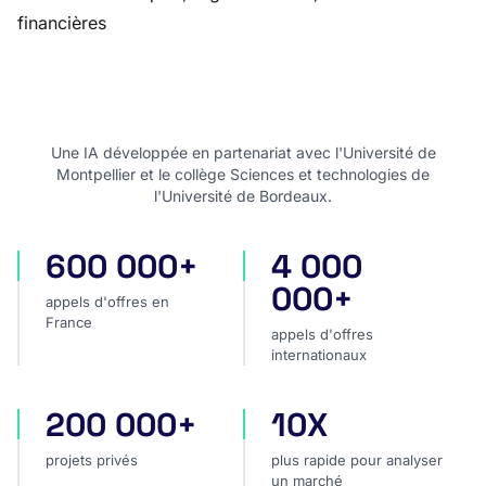
financières
Une IA développée en partenariat avec l'Université de
Montpellier et le collège Sciences et technologies de
l'Université de Bordeaux.
600 000+
4 000
appels d'offres en France
appels d'offres internatio
000+
appels d'offres en
France
appels d'offres
internationaux
200 000+
10X
projets privés
plus rapide pour analyser
projets privés
plus rapide pour analyser
un marché