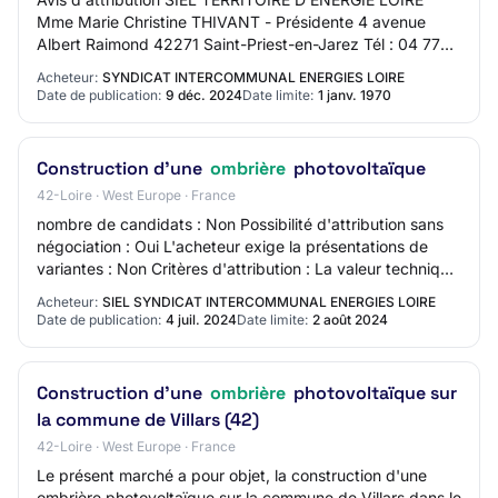
Mme Marie Christine THIVANT - Présidente 4 avenue
Albert Raimond 42271 Saint-Priest-en-Jarez Tél : 04 77
43 89 00 - Fax : 04 77 43 89 13 mèl : servi…
Acheteur:
SYNDICAT INTERCOMMUNAL ENERGIES LOIRE
Date de publication:
9 déc. 2024
Date limite:
1 janv. 1970
Construction d'une
ombrière
photovoltaïque
42-Loire · West Europe · France
nombre de candidats : Non Possibilité d'attribution sans
négociation : Oui L'acheteur exige la présentations de
variantes : Non Critères d'attribution : La valeur technique
est appréciée au regard du…
Acheteur:
SIEL SYNDICAT INTERCOMMUNAL ENERGIES LOIRE
Date de publication:
4 juil. 2024
Date limite:
2 août 2024
Construction d'une
ombrière
photovoltaïque sur
la commune de Villars (42)
42-Loire · West Europe · France
Le présent marché a pour objet, la construction d'une
ombrière photovoltaïque sur la commune de Villars dans le