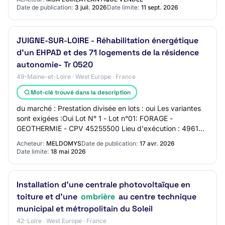
mail d…
Date de publication:
3 juil. 2026
Date limite:
11 sept. 2026
JUIGNE-SUR-LOIRE - Réhabilitation énergétique
d'un EHPAD et des 71 logements de la résidence
autonomie- Tr 0520
49-Maine-et-Loire · West Europe · France
Mot-clé trouvé dans la description
du marché : Prestation divisée en lots : oui Les variantes
sont exigées :Oui Lot N° 1 - Lot n°01: FORAGE -
GEOTHERMIE - CPV 45255500 Lieu d'exécution : 49610
JUIGNE SUR LOIRE Lot N° 2 - Lot n°02: CHA…
Acheteur:
MELDOMYS
Date de publication:
17 avr. 2026
Date limite:
18 mai 2026
Installation d'une centrale photovoltaïque en
toiture et d'une
ombrière
au centre technique
municipal et métropolitain du Soleil
42-Loire · West Europe · France