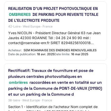
REALISATION D'UN PROJET PHOTOVOLTAIQUE EN
OMBRIERES
DE PARKING POUR REVENTE TOTALE
DE L'ELECTRICITE PRODUITE
42-Loire · West Europe · France
Yves NICOLIN - Président Directeur Général 63 rue Jean
Jaurès 42300 ROANNE Tél : 04 26 24 90 90 mèl :
contact@roannaise-enr.fr SIRET 82948256100018
Groupement de commandes : Non L'avis implique un ma…
Acheteur:
SEM ROANNAISE DES ENERGIES RENOUVELABLES
Date de publication:
18 avr. 2025
Date limite:
16 mai 2025
Rectificatif: Travaux de fourniture et pose de
plusieurs centrales photovoltaïques en
ombrières
raccordées en vente en totalité sur un
parking de la Commune de PONT-DE-VAUX (01190)
et sur un parking de la Commune d
38-Isère · West Europe · France
Section 1 - Identification de l'acheteur Nom complet de