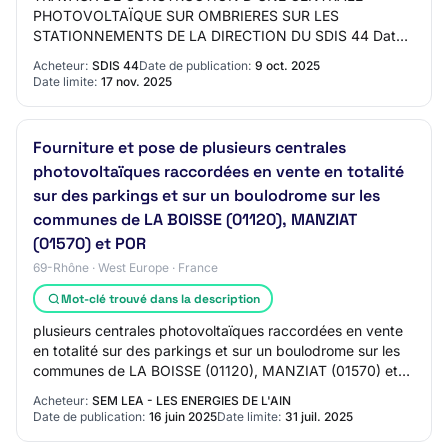
PHOTOVOLTAÏQUE SUR OMBRIERES SUR LES
STATIONNEMENTS DE LA DIRECTION DU SDIS 44 Date
limite (heure de Paris) 17 Nov. 2025 12 : 00 Organisme :
Acheteur:
SDIS 44
Date de publication:
9 oct. 2025
SDIS 44 Loire Atlan…
Date limite:
17 nov. 2025
Fourniture et pose de plusieurs centrales
photovoltaïques raccordées en vente en totalité
sur des parkings et sur un boulodrome sur les
communes de LA BOISSE (01120), MANZIAT
(01570) et POR
69-Rhône · West Europe · France
Mot-clé trouvé dans la description
plusieurs centrales photovoltaïques raccordées en vente
en totalité sur des parkings et sur un boulodrome sur les
communes de LA BOISSE (01120), MANZIAT (01570) et
PORCode CPV principal - Descripteur…
Acheteur:
SEM LEA - LES ENERGIES DE L'AIN
Date de publication:
16 juin 2025
Date limite:
31 juil. 2025