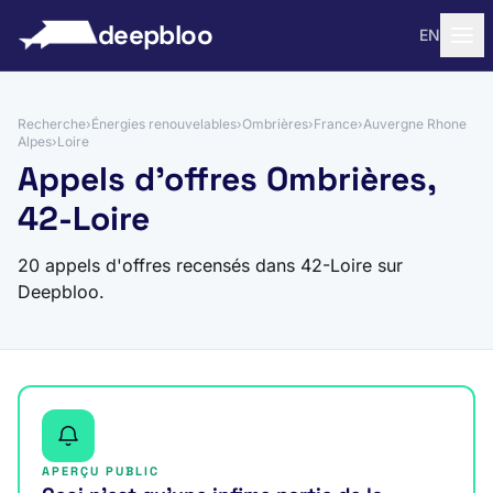
 au contenu
deepbloo
EN
Recherche
›
Énergies renouvelables
›
Ombrières
›
France
›
Auvergne Rhone
Alpes
›
Loire
Appels d'offres Ombrières,
42-Loire
20 appels d'offres recensés dans 42-Loire sur
Deepbloo.
APERÇU PUBLIC