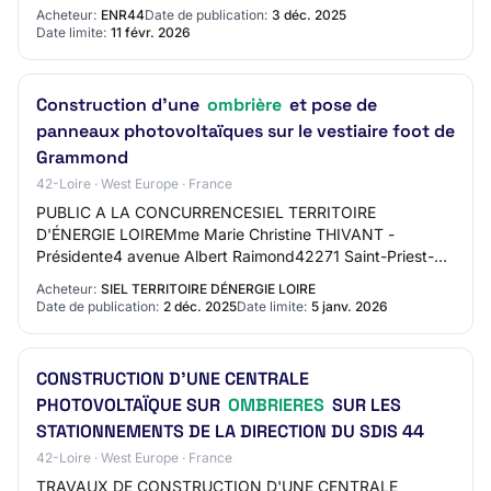
raccordement des centrales 3 Lot 3 : Four…
Acheteur:
ENR44
Date de publication:
3 déc. 2025
Date limite:
11 févr. 2026
Construction d'une
ombrière
et pose de
panneaux photovoltaïques sur le vestiaire foot de
Grammond
42-Loire · West Europe · France
PUBLIC A LA CONCURRENCESIEL TERRITOIRE
D'ÉNERGIE LOIREMme Marie Christine THIVANT -
Présidente4 avenue Albert Raimond42271 Saint-Priest-
en-JarezTél : 04 77 43 89 00 - Fax : 04 77 43 89 13mèl :
Acheteur:
SIEL TERRITOIRE DÉNERGIE LOIRE
servic…
Date de publication:
2 déc. 2025
Date limite:
5 janv. 2026
CONSTRUCTION D'UNE CENTRALE
PHOTOVOLTAÏQUE SUR
OMBRIERES
SUR LES
STATIONNEMENTS DE LA DIRECTION DU SDIS 44
42-Loire · West Europe · France
TRAVAUX DE CONSTRUCTION D'UNE CENTRALE