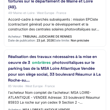
toitures sur le département de Maine et Loire
(49).
49-Maine-et-Loire · West Europe · France
Accord-cadre à marchés subséquents : mission EPCiste
(contractant général) pour le développement et la
construction des centrales solaires photovoltaïques sur
ombrières et sur toitures sur le départe…
Acheteur:
TRIBUNAL JUDICIAIRE DE RENNES
Date de publication:
23 juil. 2026
Date limite:
Non précisée
Réalisation des travaux nécessaires à la mise en
oeuvre de 3
ombrières
photovoltaïques sur le
parking bas de la MSA Loire Atlantique Vendée
pour son siège social, 33 boulevard Réaumur à La
Roche-su...
85-Vendée · West Europe · France
l'acheteur Nom complet de l'acheteur: MSA LOIRE-
ATLANTIQUE - VENDEE Adresse: 33 boulevard Réaumur
85933 La roche sur yon cedex 9 Section 2 -
Communication Nom du contact: Cedric DUBOIS Adresse
Acheteur:
MSA LOIREATLANTIQUE VENDEE