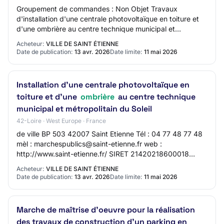
Groupement de commandes : Non Objet Travaux
d'installation d'une centrale photovoltaïque en toiture et
d'une ombrière au centre technique municipal et
métropolitain du Soleil Référence 202660206 Type…
Acheteur:
VILLE DE SAINT ÉTIENNE
Date de publication:
13 avr. 2026
Date limite:
11 mai 2026
Installation d'une centrale photovoltaïque en
toiture et d'une
ombrière
au centre technique
municipal et métropolitain du Soleil
42-Loire · West Europe · France
de ville BP 503 42007 Saint Etienne Tél : 04 77 48 77 48
mèl : marchespublics@saint-etienne.fr web :
http://www.saint-etienne.fr/ SIRET 21420218600018
Groupement de commandes : Non Principale(s) acti…
Acheteur:
VILLE DE SAINT ÉTIENNE
Date de publication:
13 avr. 2026
Date limite:
11 mai 2026
Marche de maîtrise d'oeuvre pour la réalisation
des travaux de construction d'un parking en