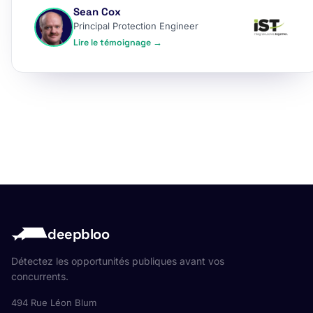
Sean Cox
Principal Protection Engineer
Lire le témoignage →
deepbloo
Détectez les opportunités publiques avant vos
concurrents.
494 Rue Léon Blum