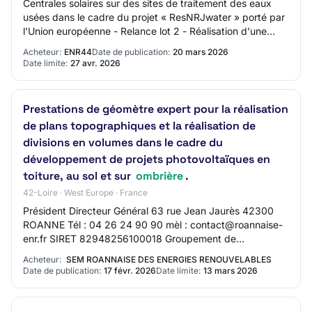
Centrales solaires sur des sites de traitement des eaux
usées dans le cadre du projet « ResNRJwater » porté par
l'Union européenne - Relance lot 2 - Réalisation d'une
ombrière photovoltaïque et de ce…
Acheteur:
ENR44
Date de publication:
20 mars 2026
Date limite:
27 avr. 2026
Prestations de géomètre expert pour la réalisation
de plans topographiques et la réalisation de
divisions en volumes dans le cadre du
développement de projets photovoltaïques en
toiture, au sol et sur
ombrière
.
42-Loire · West Europe · France
Président Directeur Général 63 rue Jean Jaurès 42300
ROANNE Tél : 04 26 24 90 90 mèl : contact@roannaise-
enr.fr SIRET 82948256100018 Groupement de
commandes : Non L'avis implique un marché public Obj…
Acheteur:
SEM ROANNAISE DES ENERGIES RENOUVELABLES
Date de publication:
17 févr. 2026
Date limite:
13 mars 2026