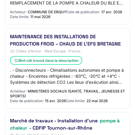
REMPLACEMENT DE LA POMPE A CHALEUR DU BLE EN
HERBE Objet : La présente consultation…
Acheteur:
COMMUNE DE ERQUY
Date de publication:
17 avr. 2026
Date limite:
11 mai 2026
MAINTENANCE DES INSTALLATIONS DE
PRODUCTION FROID – CHAUD DE L’EFS BRETAGNE
22-Côtes-d'Armor · West Europe · France
Mot-clé trouvé dans la description
. - Disconnecteurs - Climatisations autonomes et pompe à
chaleur - Enceintes réfrigérées : -80°C, -30°C et +4°C -
Systèmes de détection CO2 Les lieux d’exécution ainsi
que la liste des installations…
Acheteur:
MINISTÈRES SOCIAUX (SANTÉ, TRAVAIL, JEUNESSE ET
SPORTS)
Date de publication:
15 avr. 2026
Date limite:
22 mai 2026
Marché de travaux - Installation d'une
pompe à
chaleur
- CDFIP Tournon-sur-Rhône