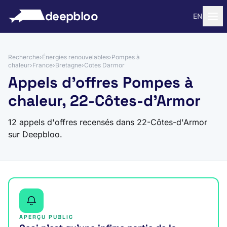
 au contenu
deepbloo
EN
Recherche
›
Énergies renouvelables
›
Pompes à
chaleur
›
France
›
Bretagne
›
Cotes Darmor
Appels d'offres Pompes à
chaleur, 22-Côtes-d'Armor
12 appels d'offres recensés dans 22-Côtes-d'Armor
sur Deepbloo.
APERÇU PUBLIC