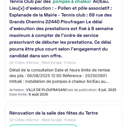
Tennis Club par des
pompes à chaleur
Air/Eau.
Lieu(x) d'exécution : - Pollen et pôle associatif :
Esplanade de la Mairie - Tennis club : 69 rue des
Grands Chemins 22440 Ploufragan Le délai
d'exécution des prestations est fixé à 8 semaine
maximum à compter de l’ordre de service
prescrivant de débuter les prestations. Ce délai
pourra être plus court selon l’engagement du
candidat dans son offre.
22-Côtes-d'Armor · West Europe · France
Détail de la consultation Date et heure limite de remise
des plis : 06/08/2025 12:00 Référence : 202503901
Intitulé : Installation de pompes à chaleur Air/Eau au
Pollen, au Pôle Associatif et au Tenn…
Acheteur:
VILLE DE PLOUFRAGAN
Date de publication:
8 juil. 2025
Date limite:
6 août 2025
Rénovation de la salle des fêtes du Tertre
22-Côtes-d'Armor · West Europe · France