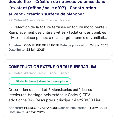
double flux - Création de nouveau volumes dans
l'existant (office / salle n°02) - Construction
auvent - création surface de plancher.
22-Côtes-d'Armor · West Europe · France
. - Réfection de la toiture terrasse en toiture mono pente -
Remplacement des châssis vitrés - Isolation des combles
- Mise en place pompe à chaleur géothermie et ventilation
double flux - Création d…
Acheteur:
COMMUNE DE LE FOEIL
Date de publication:
24 juin 2025
Date limite:
23 juil. 2025
CONSTRUCTION EXTENSION DU FUNERARIUM
22-Côtes-d'Armor · West Europe · France
Mot-clé trouvé dans la description
Description du lot : Lot 5 Menuiseries extérieures-
intérieures-bardage bois extérieur Code(s) CPV
additionnel(s) - Descripteur principal : 44220000 Lieu
d'exécution du lot : PLENEUF VAL ANDRE - Descr…
Acheteur:
PLÉNEUF-VAL-ANDRÉ
Date de publication:
11 janv. 2025
Date limite:
4 févr. 2025