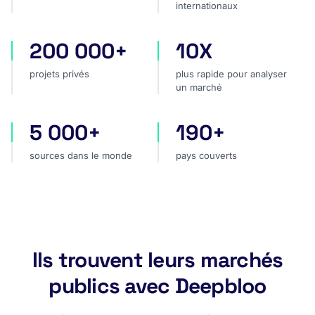
internationaux
200 000+
10X
projets privés
plus rapide pour analyser
projets privés
plus rapide pour analyser
un marché
5 000+
190+
sources dans le monde
pays couverts
sources dans le monde
pays couverts
Ils trouvent leurs marchés
publics avec Deepbloo