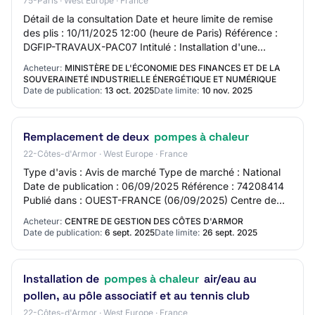
75-Paris · West Europe · France
Détail de la consultation Date et heure limite de remise
des plis : 10/11/2025 12:00 (heure de Paris) Référence :
DGFIP-TRAVAUX-PAC07 Intitulé : Installation d'une
pompe à chaleur - CDFIP Tournon-sur…
Acheteur:
MINISTÈRE DE L'ÉCONOMIE DES FINANCES ET DE LA
SOUVERAINETÉ INDUSTRIELLE ÉNERGÉTIQUE ET NUMÉRIQUE
Date de publication:
13 oct. 2025
Date limite:
10 nov. 2025
Remplacement de deux
pompes à chaleur
22-Côtes-d'Armor · West Europe · France
Type d'avis : Avis de marché Type de marché : National
Date de publication : 06/09/2025 Référence : 74208414
Publié dans : OUEST-FRANCE (06/09/2025) Centre de
Gestion des Côtes-d’Armor Remplacement d…
Acheteur:
CENTRE DE GESTION DES CÔTES D'ARMOR
Date de publication:
6 sept. 2025
Date limite:
26 sept. 2025
Installation de
pompes à chaleur
air/eau au
pollen, au pôle associatif et au tennis club
22-Côtes-d'Armor · West Europe · France