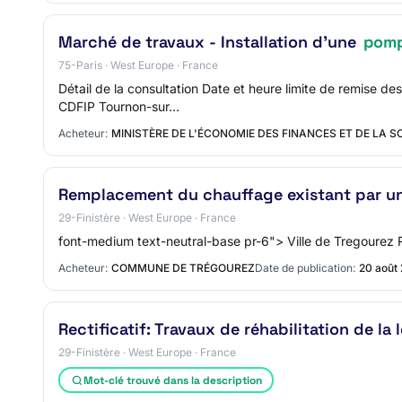
Marché de travaux - Installation d'une
pomp
75-Paris · West Europe · France
Détail de la consultation Date et heure limite de remise d
CDFIP Tournon-sur…
Acheteur:
MINISTÈRE DE L'ÉCONOMIE DES FINANCES ET DE LA 
Remplacement du chauffage existant par u
29-Finistère · West Europe · France
font-medium text-neutral-base pr-6"> Ville de Tregourez
Acheteur:
COMMUNE DE TRÉGOUREZ
Date de publication:
20 août
Rectificatif: Travaux de réhabilitation de la
29-Finistère · West Europe · France
Mot-clé trouvé dans la description