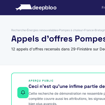
 au contenu
deepbloo
F
Recherche
›
Énergies renouvelables
›
Pompes à chaleur
›
France
›
Bretag
Appels d'offres Pompes
12 appels d'offres recensés dans 29-Finistère sur D
APERÇU PUBLIC
Ceci n’est qu’une infime partie d
Cette recherche de démonstration ne ressemble pa
complète couvre aussi les attributions, les signau
bien plus avancés.