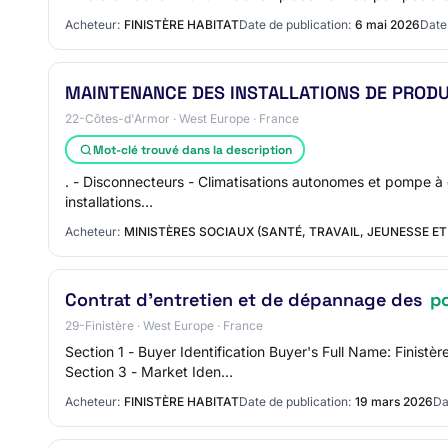
Acheteur:
FINISTÈRE HABITAT
Date de publication:
6 mai 2026
Date 
MAINTENANCE DES INSTALLATIONS DE PRODU
22-Côtes-d'Armor · West Europe · France
Mot-clé trouvé dans la description
. - Disconnecteurs - Climatisations autonomes et pompe à c
installations…
Acheteur:
MINISTÈRES SOCIAUX (SANTÉ, TRAVAIL, JEUNESSE ET
Contrat d'entretien et de dépannage des
p
29-Finistère · West Europe · France
Section 1 - Buyer Identification Buyer's Full Name: Fini
Section 3 - Market Iden…
Acheteur:
FINISTÈRE HABITAT
Date de publication:
19 mars 2026
Da