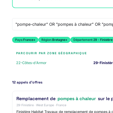
Recherche libre
Pays:
France
×
Région:
Bretagne
×
Département:
29 - Finistère
PARCOURIR PAR ZONE GÉOGRAPHIQUE
22-Côtes-d'Armor
29-Finistèr
12 appels d’offres
Remplacement de
pompes à chaleur
sur le 
29-Finistère · West Europe · France
Finistère Habitat Travaux de remplacement de pompes à ch