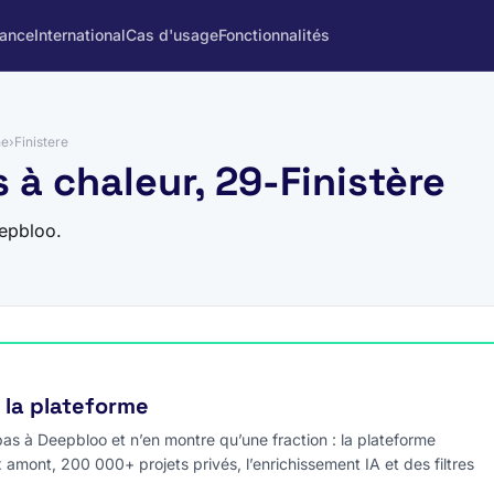
rance
International
Cas d'usage
Fonctionnalités
ne
›
Finistere
 à chaleur, 29-Finistère
eepbloo.
e la plateforme
s à Deepbloo et n’en montre qu’une fraction : la plateforme
x amont, 200 000+ projets privés, l’enrichissement IA et des filtres