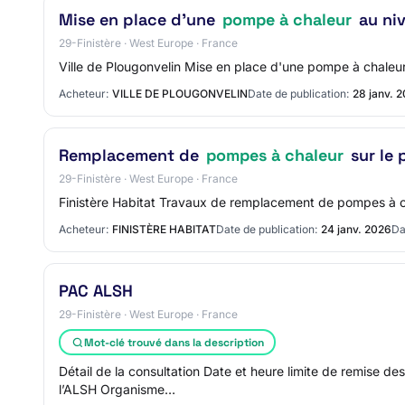
Mise en place d'une
pompe à chaleur
au niv
29-Finistère · West Europe · France
Ville de Plougonvelin Mise en place d'une pompe à chaleu
Acheteur:
VILLE DE PLOUGONVELIN
Date de publication:
28 janv. 
Remplacement de
pompes à chaleur
sur le 
29-Finistère · West Europe · France
Finistère Habitat Travaux de remplacement de pompes à ch
Acheteur:
FINISTÈRE HABITAT
Date de publication:
24 janv. 2026
Da
PAC ALSH
29-Finistère · West Europe · France
Mot-clé trouvé dans la description
Détail de la consultation Date et heure limite de remise 
l’ALSH Organisme…