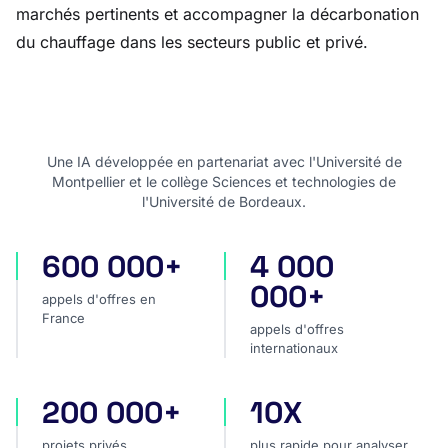
marchés pertinents et accompagner la décarbonation
du chauffage dans les secteurs public et privé.
Une IA développée en partenariat avec l'Université de
Montpellier et le collège Sciences et technologies de
l'Université de Bordeaux.
600 000+
4 000
appels d'offres en France
appels d'offres internatio
000+
appels d'offres en
France
appels d'offres
internationaux
200 000+
10X
projets privés
plus rapide pour analyser
projets privés
plus rapide pour analyser