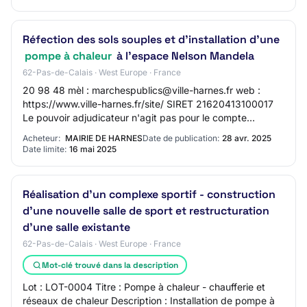
Réfection des sols souples et d'installation d'une
pompe à chaleur
à l'espace Nelson Mandela
62-Pas-de-Calais · West Europe · France
20 98 48 mèl : marchespublics@ville-harnes.fr web :
https://www.ville-harnes.fr/site/ SIRET 21620413100017
Le pouvoir adjudicateur n'agit pas pour le compte
d'autres pouvoirs adjudicateurs Principale…
Acheteur:
MAIRIE DE HARNES
Date de publication:
28 avr. 2025
Date limite:
16 mai 2025
Réalisation d'un complexe sportif - construction
d'une nouvelle salle de sport et restructuration
d'une salle existante
62-Pas-de-Calais · West Europe · France
Mot-clé trouvé dans la description
Lot : LOT-0004 Titre : Pompe à chaleur - chaufferie et
réseaux de chaleur Description : Installation de pompe à