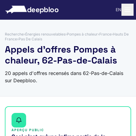
 au contenu
deepbloo
EN
Recherche
›
Énergies renouvelables
›
Pompes à chaleur
›
France
›
Hauts De
France
›
Pas De Calais
Appels d'offres Pompes à
chaleur, 62-Pas-de-Calais
20 appels d'offres recensés dans 62-Pas-de-Calais
sur Deepbloo.
APERÇU PUBLIC