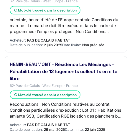
62-Pas-de-Calais · West Europe · France
Mot-clé trouvé dans la description
orientale, heure d'été de l'Europe centrale Conditions du
marché : Le marché doit être exécuté dans le cadre de
programmes d’emplois protégés : Non Conditions
relatives à l’exécution du contrat : Lot…
Acheteur:
PAS DE CALAIS HABITAT
Date de publication:
2 juin 2025
Date limite:
Non précisée
HENIN-BEAUMONT - Résidence Les Mésanges -
Réhabilitation de 12 logements collectifs en site
libre
62-Pas-de-Calais · West Europe · France
Mot-clé trouvé dans la description
Reconductions : Non Conditions relatives au contrat
Conditions particulières d'exécution : Lot 01 : Habilitations
amiante SS3, Certification RGE isolation des planchers bas
+ isolation des murs par l…
Acheteur:
PAS DE CALAIS HABITAT
Date de publication:
29 mai 2025
Date limite:
22 juin 2025