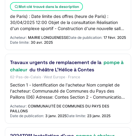
Mot-clé trouvé dans la description
de Paris) : Date limite des offres (heure de Paris) :
30/04/2025 12:00 Objet de la consultation Réalisation
d'un complexe sportif - Construction d'une nouvelle salle
de sport et restructuration d'une…
Acheteur:
MAIRIE LONGUENESSE
Date de publication:
17 févr. 2025
Date limite:
30 avr. 2025
Travaux urgents de remplacement de la
pompe à
chaleur
du théâtre L’Hélice à Contes
62-Pas-de-Calais · West Europe · France
Section 1 - Identification de l'acheteur Nom complet de
l'acheteur: Communauté de Communes du Pays des
Paillons (06) Adresse: Contes Section 2 - Communication
Nom du contact: Service marchés Adresse…
Acheteur:
COMMUNAUTÉ DE COMMUNES DU PAYS DES
PAILLONS
Date de publication:
3 janv. 2025
Date limite:
23 janv. 2025
2024T011 Installation d'une
pompe à chaleur