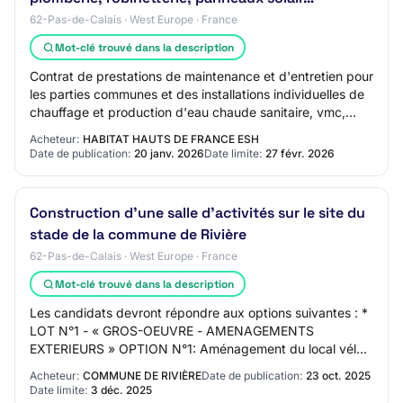
62-Pas-de-Calais · West Europe · France
Mot-clé trouvé dans la description
Contrat de prestations de maintenance et d'entretien pour
les parties communes et des installations individuelles de
chauffage et production d'eau chaude sanitaire, vmc,
plomberie, robinetterie, pann…
Acheteur:
HABITAT HAUTS DE FRANCE ESH
Date de publication:
20 janv. 2026
Date limite:
27 févr. 2026
Construction d'une salle d'activités sur le site du
stade de la commune de Rivière
62-Pas-de-Calais · West Europe · France
Mot-clé trouvé dans la description
Les candidats devront répondre aux options suivantes : *
LOT N°1 - « GROS-OEUVRE - AMENAGEMENTS
EXTERIEURS » OPTION N°1: Aménagement du local vélos
* LOT N°10 - « PLOMBERIE - SANITAIRE - CHAUFFAGE
Acheteur:
COMMUNE DE RIVIÈRE
Date de publication:
23 oct. 2025
»…
Date limite:
3 déc. 2025