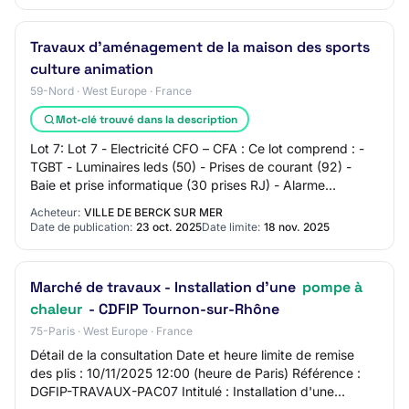
Travaux d’aménagement de la maison des sports
culture animation
59-Nord · West Europe · France
Mot-clé trouvé dans la description
Lot 7: Lot 7 - Electricité CFO – CFA : Ce lot comprend : -
TGBT - Luminaires leds (50) - Prises de courant (92) -
Baie et prise informatique (30 prises RJ) - Alarme
incendieLot 8: Lot 8 - Chauffage –…
Acheteur:
VILLE DE BERCK SUR MER
Date de publication:
23 oct. 2025
Date limite:
18 nov. 2025
Marché de travaux - Installation d'une
pompe à
chaleur
- CDFIP Tournon-sur-Rhône
75-Paris · West Europe · France
Détail de la consultation Date et heure limite de remise
des plis : 10/11/2025 12:00 (heure de Paris) Référence :
DGFIP-TRAVAUX-PAC07 Intitulé : Installation d'une