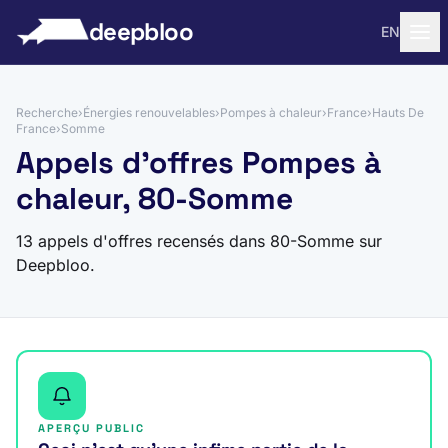
 au contenu
deepbloo
EN
Recherche
›
Énergies renouvelables
›
Pompes à chaleur
›
France
›
Hauts De
France
›
Somme
Appels d'offres Pompes à
chaleur, 80-Somme
13 appels d'offres recensés dans 80-Somme sur
Deepbloo.
APERÇU PUBLIC