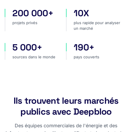
200 000+
10X
projets privés
plus rapide pour analyser
projets privés
plus rapide pour analyser
un marché
5 000+
190+
sources dans le monde
pays couverts
sources dans le monde
pays couverts
Ils trouvent leurs marchés
publics avec Deepbloo
Des équipes commerciales de l'énergie et des