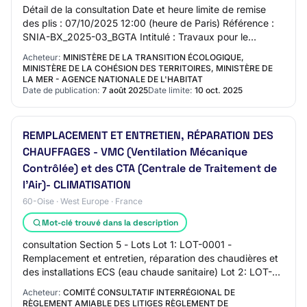
Détail de la consultation Date et heure limite de remise
des plis : 07/10/2025 12:00 (heure de Paris) Référence :
SNIA-BX_2025-03_BGTA Intitulé : Travaux pour le
réaménagement du modulaire du chenil…
Acheteur:
MINISTÈRE DE LA TRANSITION ÉCOLOGIQUE,
MINISTÈRE DE LA COHÉSION DES TERRITOIRES, MINISTÈRE DE
LA MER - AGENCE NATIONALE DE L'HABITAT
Date de publication:
7 août 2025
Date limite:
10 oct. 2025
REMPLACEMENT ET ENTRETIEN, RÉPARATION DES
CHAUFFAGES - VMC (Ventilation Mécanique
Contrôlée) et des CTA (Centrale de Traitement de
l'Air)- CLIMATISATION
60-Oise · West Europe · France
Mot-clé trouvé dans la description
consultation Section 5 - Lots Lot 1: LOT-0001 -
Remplacement et entretien, réparation des chaudières et
des installations ECS (eau chaude sanitaire) Lot 2: LOT-
0002 - Entretien des radians et des aér…
Acheteur:
COMITÉ CONSULTATIF INTERRÉGIONAL DE
RÈGLEMENT AMIABLE DES LITIGES RÈGLEMENT DE