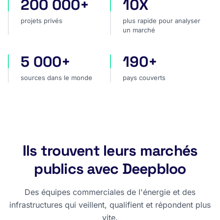
200 000+
10X
projets privés
plus rapide pour analyser
projets privés
plus rapide pour analyser
un marché
5 000+
190+
sources dans le monde
pays couverts
sources dans le monde
pays couverts
Ils trouvent leurs marchés
publics avec Deepbloo
Des équipes commerciales de l'énergie et des
infrastructures qui veillent, qualifient et répondent plus
vite.