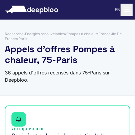
 au contenu
deepbloo
EN
Recherche
›
Énergies renouvelables
›
Pompes à chaleur
›
France
›
Ile De
France
›
Paris
Appels d'offres Pompes à
chaleur, 75-Paris
36 appels d'offres recensés dans 75-Paris sur
Deepbloo.
APERÇU PUBLIC