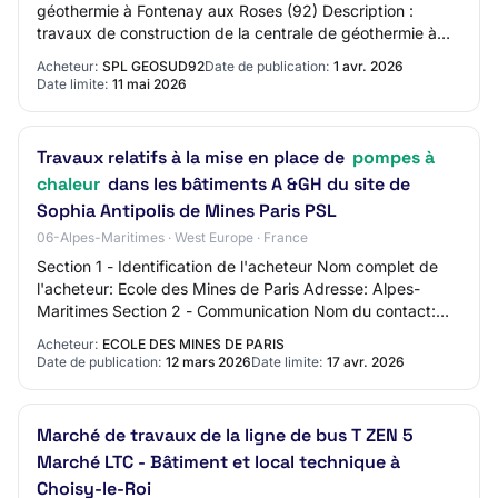
géothermie à Fontenay aux Roses (92) Description :
travaux de construction de la centrale de géothermie à
Fontenay-aux-Roses (8 route du Panorama) ain…
Acheteur:
SPL GEOSUD92
Date de publication:
1 avr. 2026
Date limite:
11 mai 2026
Travaux relatifs à la mise en place de
pompes à
chaleur
dans les bâtiments A &GH du site de
Sophia Antipolis de Mines Paris PSL
06-Alpes-Maritimes · West Europe · France
Section 1 - Identification de l'acheteur Nom complet de
l'acheteur: Ecole des Mines de Paris Adresse: Alpes-
Maritimes Section 2 - Communication Nom du contact:
Service des achats et marchés publics A…
Acheteur:
ECOLE DES MINES DE PARIS
Date de publication:
12 mars 2026
Date limite:
17 avr. 2026
Marché de travaux de la ligne de bus T ZEN 5
Marché LTC - Bâtiment et local technique à
Choisy-le-Roi