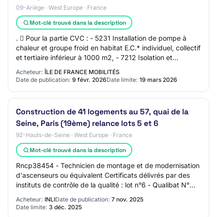
09-Ariège · West Europe · France
Mot-clé trouvé dans la description
.  Pour la partie CVC : - 5231 Installation de pompe à
chaleur et groupe froid en habitat E.C.* individuel, collectif
et tertiaire inférieur à 1000 m2, - 7212 Isolation et
traitement acoustique (tec…
Acheteur:
ÎLE DE FRANCE MOBILITÉS
Date de publication:
9 févr. 2026
Date limite:
19 mars 2026
Construction de 41 logements au 57, quai de la
Seine, Paris (19ème) relance lots 5 et 6
92-Hauts-de-Seine · West Europe · France
Mot-clé trouvé dans la description
Rncp38454 - Technicien de montage et de modernisation
d'ascenseurs ou équivalent Certificats délivrés par des
instituts de contrôle de la qualité : lot n°6 - Qualibat N°
5112 - Plomberie sanitaire Qu…
Acheteur:
INLI
Date de publication:
7 nov. 2025
Date limite:
3 déc. 2025