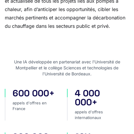
et actualisée de tous les projets liés aux pompes à
chaleur, afin d’anticiper les opportunités, cibler les
marchés pertinents et accompagner la décarbonation
du chauffage dans les secteurs public et privé.
Une IA développée en partenariat avec l'Université de
Montpellier et le collège Sciences et technologies de
l'Université de Bordeaux.
600 000+
4 000
appels d'offres en France
appels d'offres internatio
000+
appels d'offres en
France
appels d'offres
internationaux