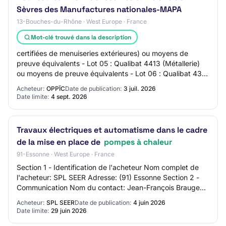
Sèvres des Manufactures nationales-MAPA
13-Bouches-du-Rhône · West Europe · France
Mot-clé trouvé dans la description
certifiées de menuiseries extérieures) ou moyens de
preuve équivalents - Lot 05 : Qualibat 4413 (Métallerie)
ou moyens de preuve équivalents - Lot 06 : Qualibat 4312
(Fourniture et pose de menuiserie…
Acheteur:
OPPÏC
Date de publication:
3 juil. 2026
Date limite:
4 sept. 2026
Travaux électriques et automatisme dans le cadre
de la mise en place de
pompes à chaleur
91-Essonne · West Europe · France
Section 1 - Identification de l'acheteur Nom complet de
l'acheteur: SPL SEER Adresse: (91) Essonne Section 2 -
Communication Nom du contact: Jean-François Brauge
Adresse mail du contact: N/C Numéro d…
Acheteur:
SPL SEER
Date de publication:
4 juin 2026
Date limite:
29 juin 2026