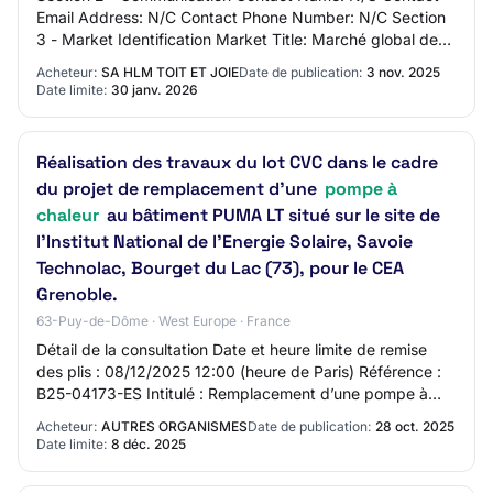
Email Address: N/C Contact Phone Number: N/C Section
3 - Market Identification Market Title: Marché global de
performance CVC Main CPV Code - Prima…
Acheteur:
SA HLM TOIT ET JOIE
Date de publication:
3 nov. 2025
Date limite:
30 janv. 2026
Réalisation des travaux du lot CVC dans le cadre
du projet de remplacement d’une
pompe à
chaleur
au bâtiment PUMA LT situé sur le site de
l’Institut National de l’Energie Solaire, Savoie
Technolac, Bourget du Lac (73), pour le CEA
Grenoble.
63-Puy-de-Dôme · West Europe · France
Détail de la consultation Date et heure limite de remise
des plis : 08/12/2025 12:00 (heure de Paris) Référence :
B25-04173-ES Intitulé : Remplacement d’une pompe à
chaleur au bâtiment PUMA LT Objet…
Acheteur:
AUTRES ORGANISMES
Date de publication:
28 oct. 2025
Date limite:
8 déc. 2025