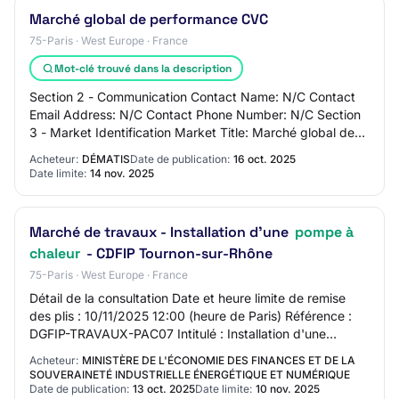
Marché global de performance CVC
75-Paris · West Europe · France
Mot-clé trouvé dans la description
Section 2 - Communication Contact Name: N/C Contact
Email Address: N/C Contact Phone Number: N/C Section
3 - Market Identification Market Title: Marché global de
performance CVC Main CPV Code - Prima…
Acheteur:
DÉMATIS
Date de publication:
16 oct. 2025
Date limite:
14 nov. 2025
Marché de travaux - Installation d'une
pompe à
chaleur
- CDFIP Tournon-sur-Rhône
75-Paris · West Europe · France
Détail de la consultation Date et heure limite de remise
des plis : 10/11/2025 12:00 (heure de Paris) Référence :
DGFIP-TRAVAUX-PAC07 Intitulé : Installation d'une
pompe à chaleur - CDFIP Tournon-sur…
Acheteur:
MINISTÈRE DE L'ÉCONOMIE DES FINANCES ET DE LA
SOUVERAINETÉ INDUSTRIELLE ÉNERGÉTIQUE ET NUMÉRIQUE
Date de publication:
13 oct. 2025
Date limite:
10 nov. 2025