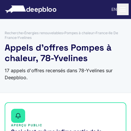
 au contenu
deepbloo
EN
Recherche
›
Énergies renouvelables
›
Pompes à chaleur
›
France
›
Ile De
France
›
Yvelines
Appels d'offres Pompes à
chaleur, 78-Yvelines
17 appels d'offres recensés dans 78-Yvelines sur
Deepbloo.
APERÇU PUBLIC