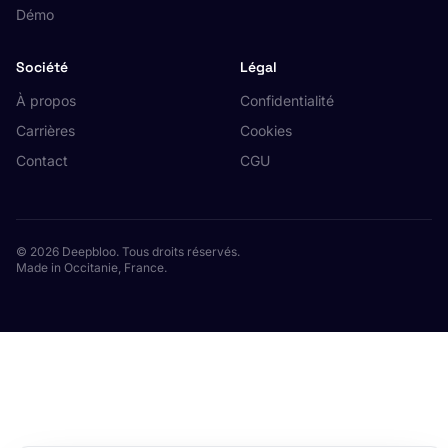
Démo
Société
Légal
À propos
Confidentialité
Carrières
Cookies
Contact
CGU
© 2026 Deepbloo. Tous droits réservés.
Made in Occitanie, France.