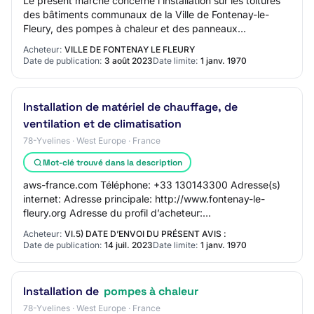
Le présent marché concerne l'installation sur les toitures
des bâtiments communaux de la Ville de Fontenay-le-
Fleury, des pompes à chaleur et des panneaux
photovoltaïques dans le cadre du plan de sob…
Acheteur:
VILLE DE FONTENAY LE FLEURY
Date de publication:
3 août 2023
Date limite:
1 janv. 1970
Installation de matériel de chauffage, de
ventilation et de climatisation
78-Yvelines · West Europe · France
Mot-clé trouvé dans la description
aws-france.com Téléphone: +33 130143300 Adresse(s)
internet: Adresse principale: http://www.fontenay-le-
fleury.org Adresse du profil d’acheteur:
http://www.marches-publics.info I.4)Type de pouvoir ad…
Acheteur:
VI.5) DATE D’ENVOI DU PRÉSENT AVIS :
Date de publication:
14 juil. 2023
Date limite:
1 janv. 1970
Installation de
pompes à chaleur
78-Yvelines · West Europe · France