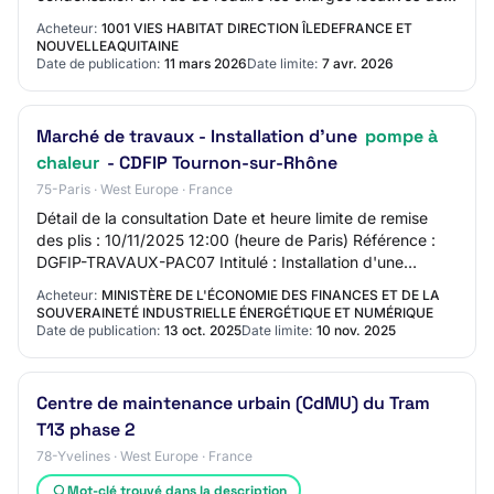
chauffage et d'eau chaude sanitai…
Acheteur:
1001 VIES HABITAT DIRECTION ÎLEDEFRANCE ET
NOUVELLEAQUITAINE
Date de publication:
11 mars 2026
Date limite:
7 avr. 2026
Marché de travaux - Installation d'une
pompe à
chaleur
- CDFIP Tournon-sur-Rhône
75-Paris · West Europe · France
Détail de la consultation Date et heure limite de remise
des plis : 10/11/2025 12:00 (heure de Paris) Référence :
DGFIP-TRAVAUX-PAC07 Intitulé : Installation d'une
pompe à chaleur - CDFIP Tournon-sur…
Acheteur:
MINISTÈRE DE L'ÉCONOMIE DES FINANCES ET DE LA
SOUVERAINETÉ INDUSTRIELLE ÉNERGÉTIQUE ET NUMÉRIQUE
Date de publication:
13 oct. 2025
Date limite:
10 nov. 2025
Centre de maintenance urbain (CdMU) du Tram
T13 phase 2
78-Yvelines · West Europe · France
Mot-clé trouvé dans la description