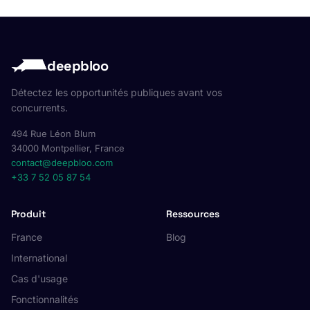
deepbloo
Détectez les opportunités publiques avant vos
concurrents.
494 Rue Léon Blum
34000 Montpellier, France
contact@deepbloo.com
+33 7 52 05 87 54
Produit
Ressources
France
Blog
International
Cas d'usage
Fonctionnalités