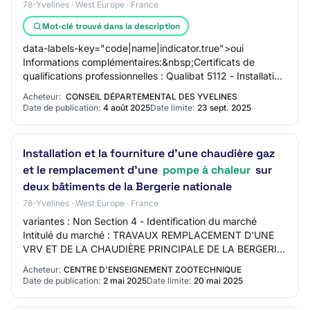
78-Yvelines · West Europe · France
Mot-clé trouvé dans la description
data-labels-key="code|name|indicator.true">oui
Informations complémentaires:&nbsp;Certificats de
qualifications professionnelles : Qualibat 5112 - Installation
de plomberie sanitaire pour des bâtimen…
Acheteur:
CONSEIL DÉPARTEMENTAL DES YVELINES
Date de publication:
4 août 2025
Date limite:
23 sept. 2025
Installation et la fourniture d'une chaudière gaz
et le remplacement d'une
pompe à chaleur
sur
deux bâtiments de la Bergerie nationale
78-Yvelines · West Europe · France
variantes : Non Section 4 - Identification du marché
Intitulé du marché : TRAVAUX REMPLACEMENT D'UNE
VRV ET DE LA CHAUDIÈRE PRINCIPALE DE LA BERGERIE
NATIONALE DE RAMBOUILLET Code CPV principal -
Acheteur:
CENTRE D'ENSEIGNEMENT ZOOTECHNIQUE
Des…
Date de publication:
2 mai 2025
Date limite:
20 mai 2025