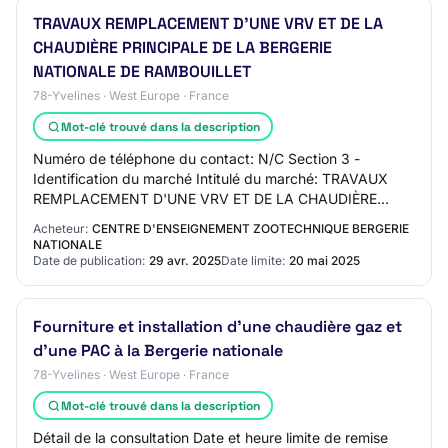
TRAVAUX REMPLACEMENT D'UNE VRV ET DE LA
CHAUDIÈRE PRINCIPALE DE LA BERGERIE
NATIONALE DE RAMBOUILLET
78-Yvelines · West Europe · France
Mot-clé trouvé dans la description
Numéro de téléphone du contact: N/C Section 3 -
Identification du marché Intitulé du marché: TRAVAUX
REMPLACEMENT D'UNE VRV ET DE LA CHAUDIÈRE
PRINCIPALE DE LA BERGERIE NATIONALE DE
Acheteur:
CENTRE D'ENSEIGNEMENT ZOOTECHNIQUE BERGERIE
RAMBOUILLET Code…
NATIONALE
Date de publication:
29 avr. 2025
Date limite:
20 mai 2025
Fourniture et installation d'une chaudière gaz et
d'une PAC à la Bergerie nationale
78-Yvelines · West Europe · France
Mot-clé trouvé dans la description
Détail de la consultation Date et heure limite de remise