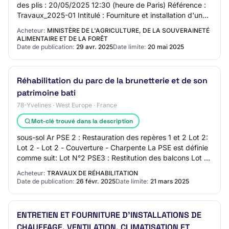
des plis : 20/05/2025 12:30 (heure de Paris) Référence :
Travaux_2025-01 Intitulé : Fourniture et installation d'une
chaudière gaz et d'une PA…
Acheteur:
MINISTÈRE DE L'AGRICULTURE, DE LA SOUVERAINETÉ
ALIMENTAIRE ET DE LA FORÊT
Date de publication:
29 avr. 2025
Date limite:
20 mai 2025
Réhabilitation du parc de la brunetterie et de son
patrimoine bati
78-Yvelines · West Europe · France
Mot-clé trouvé dans la description
sous-sol Ar PSE 2 : Restauration des repères 1 et 2 Lot 2:
Lot 2 - Lot 2 - Couverture - Charpente La PSE est définie
comme suit: Lot N°2 PSE3 : Restitution des balcons Lot 3:
Lot 3 - Lot 3 Menuiserie…
Acheteur:
TRAVAUX DE RÉHABILITATION
Date de publication:
26 févr. 2025
Date limite:
21 mars 2025
ENTRETIEN ET FOURNITURE D'INSTALLATIONS DE
CHAUFFAGE, VENTILATION, CLIMATISATION ET