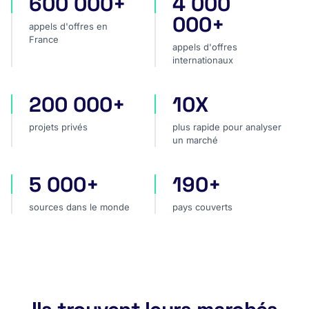
600 000+
4 000
appels d'offres en France
appels d'offres internatio
000+
appels d'offres en
France
appels d'offres
internationaux
200 000+
10X
projets privés
plus rapide pour analyser
projets privés
plus rapide pour analyser
un marché
5 000+
190+
sources dans le monde
pays couverts
sources dans le monde
pays couverts