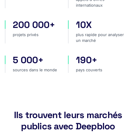
internationaux
200 000+
10X
projets privés
plus rapide pour analyser
projets privés
plus rapide pour analyser
un marché
5 000+
190+
sources dans le monde
pays couverts
sources dans le monde
pays couverts
Ils trouvent leurs marchés
publics avec Deepbloo