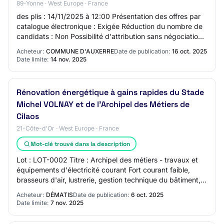
89-Yonne · West Europe · France
des plis : 14/11/2025 à 12:00 Présentation des offres par
catalogue électronique : Exigée Réduction du nombre de
candidats : Non Possibilité d'attribution sans négociation :
Oui L'acheteur exige la p…
Acheteur:
COMMUNE D'AUXERRE
Date de publication:
16 oct. 2025
Date limite:
14 nov. 2025
Rénovation énergétique à gains rapides du Stade
Michel VOLNAY et de l'Archipel des Métiers de
Cilaos
21-Côte-d'Or · West Europe · France
Mot-clé trouvé dans la description
Lot : LOT-0002 Titre : Archipel des métiers - travaux et
équipements d'électricité courant Fort courant faible,
brasseurs d'air, lustrerie, gestion technique du bâtiment,
panneaux solaires photovolta…
Acheteur:
DÉMATIS
Date de publication:
6 oct. 2025
Date limite:
7 nov. 2025