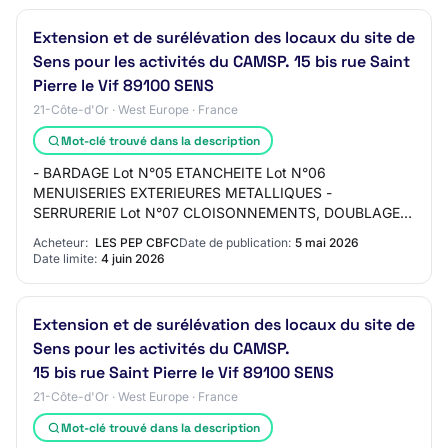
Extension et de surélévation des locaux du site de
Sens pour les activités du CAMSP. 15 bis rue Saint
Pierre le Vif 89100 SENS
21-Côte-d'Or · West Europe · France
Mot-clé trouvé dans la description
- BARDAGE Lot N°05 ETANCHEITE Lot N°06
MENUISERIES EXTERIEURES METALLIQUES -
SERRURERIE Lot N°07 CLOISONNEMENTS, DOUBLAGES,
GAINES Lot N°08 FAUX-PLAFONDS DEMONTABLES Lot
Acheteur:
LES PEP CBFC
Date de publication:
5 mai 2026
N°09 MENUISERIES INTERIEURES…
Date limite:
4 juin 2026
Extension et de surélévation des locaux du site de
Sens pour les activités du CAMSP.
15 bis rue Saint Pierre le Vif 89100 SENS
21-Côte-d'Or · West Europe · France
Mot-clé trouvé dans la description