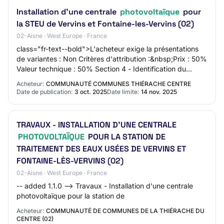
Installation d'une centrale
photovoltaïque
pour
la STEU de Vervins et Fontaine-les-Vervins (02)
02-Aisne · West Europe · France
class="fr-text--bold">L'acheteur exige la présentations
de variantes : Non Critères d'attribution :&nbsp;Prix : 50%
Valeur technique : 50% Section 4 - Identification du
marché Intitulé du marché :&nb…
Acheteur:
COMMUNAUTÉ COMMUNES THIÉRACHE CENTRE
Date de publication:
3 oct. 2025
Date limite:
14 nov. 2025
TRAVAUX - INSTALLATION D'UNE CENTRALE
PHOTOVOLTAÏQUE
POUR LA STATION DE
TRAITEMENT DES EAUX USÉES DE VERVINS ET
FONTAINE-LÈS-VERVINS (02)
02-Aisne · West Europe · France
-- added 1.1.0 --> Travaux - Installation d'une centrale
photovoltaïque pour la station de
Acheteur:
COMMUNAUTÉ DE COMMUNES DE LA THIÉRACHE DU
CENTRE (02)