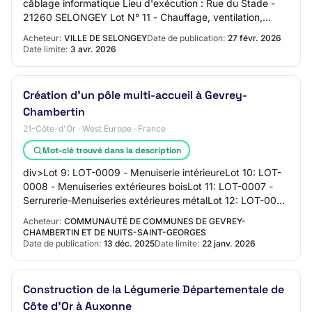
câblage informatique Lieu d'exécution : Rue du Stade -
21260 SELONGEY Lot N° 11 - Chauffage, ventilation,
plomberie, sanitaires - CPV 45331000…
Acheteur:
VILLE DE SELONGEY
Date de publication:
27 févr. 2026
Date limite:
3 avr. 2026
Création d'un pôle multi-accueil à Gevrey-
Chambertin
21-Côte-d'Or · West Europe · France
Mot-clé trouvé dans la description
div>Lot 9: LOT-0009 - Menuiserie intérieureLot 10: LOT-
0008 - Menuiseries extérieures boisLot 11: LOT-0007 -
Serrurerie-Menuiseries extérieures métalLot 12: LOT-0006
- Façades en briques de pierreLot…
Acheteur:
COMMUNAUTÉ DE COMMUNES DE GEVREY-
CHAMBERTIN ET DE NUITS-SAINT-GEORGES
Date de publication:
13 déc. 2025
Date limite:
22 janv. 2026
Construction de la Légumerie Départementale de
Côte d'Or à Auxonne