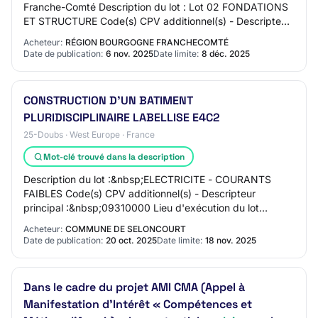
Franche-Comté Description du lot : Lot 02 FONDATIONS
ET STRUCTURE Code(s) CPV additionnel(s) - Descripteur
principal : 45261215 Lieu d'exécution du…
Acheteur:
RÉGION BOURGOGNE FRANCHECOMTÉ
Date de publication:
6 nov. 2025
Date limite:
8 déc. 2025
CONSTRUCTION D'UN BATIMENT
PLURIDISCIPLINAIRE LABELLISE E4C2
25-Doubs · West Europe · France
Mot-clé trouvé dans la description
Description du lot :&nbsp;ELECTRICITE - COURANTS
FAIBLES Code(s) CPV additionnel(s) - Descripteur
principal :&nbsp;09310000 Lieu d'exécution du lot
:&nbsp;SELONCOURT 25230 Description du lot
Acheteur:
COMMUNE DE SELONCOURT
:&nbsp;P…
Date de publication:
20 oct. 2025
Date limite:
18 nov. 2025
Dans le cadre du projet AMI CMA (Appel à
Manifestation d’Intérêt « Compétences et