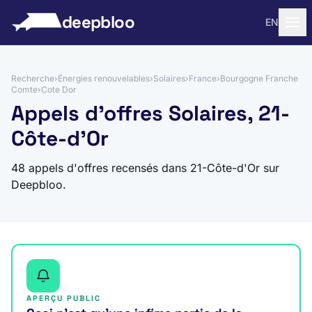
 au contenu
deepbloo
EN
Recherche
›
Énergies renouvelables
›
Solaires
›
France
›
Bourgogne Franche
Comte
›
Cote Dor
Appels d'offres Solaires, 21-
Côte-d'Or
48 appels d'offres recensés dans 21-Côte-d'Or sur
Deepbloo.
APERÇU PUBLIC