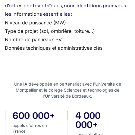
d’offres photovoltaïques, nous identifions pour vous
les informations essentielles :
Niveau de puissance (MW)
Type de projet (sol, ombrière, toiture…)
Nombre de panneaux PV
Données techniques et administratives clés
Une IA développée en partenariat avec l'Université de
Montpellier et le collège Sciences et technologies de
l'Université de Bordeaux.
600 000+
4 000
appels d'offres en France
appels d'offres internatio
000+
appels d'offres en
France
appels d'offres