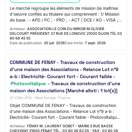
Le marché regroupe les éléments de mission de maîtrise
d'oeuvre confiés au titulaire qui comprennent : 1/ Mission
de base : - APD / PC ; - PRO ; - ACT / DCE / AO - VISA ; -
DET ; - AOR. 2/ Missions c…
Acheteur:
ASSOCIATION LE COIN DU MIROIR M OLIVIER
DELCOURT PRÉSIDENT 37 RUE DE LONGVIC 21000 DIJON TÉL 03
80 68 45 55
Date de publication:
20 juil. 2026
Date limite:
7 sept. 2026
COMMUNE DE FENAY - Travaux de construction
d'une maison des Associations - Relance Lot n°9
a-b : Electricité- Courant fort - Courant faible -
Photovoltaïque
- Travaux de construction d'une
maison des Associations [Marché alloti : 1 lot(s)]
21-Côte-d'Or · West Europe · France
Objet COMMUNE DE FENAY - Travaux de construction
d'une maison des Associations - Relance Lot n°9 a-b :
Electricité- Courant fort - Courant faible - Photovoltaïque -
Travaux de construction d'une mais…
Acheteur:
FÉNAY M. LAURENT GOBET - MAIRE 5 RUE BASSE
CHEVIGNY 21600 FÉNAY TÉL : 03 80 36 62 05 - FAX : 03 80 36