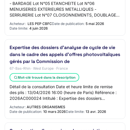
- BARDAGE Lot N°05 ETANCHEITE Lot N°06
MENUISERIES EXTERIEURES METALLIQUES -
SERRURERIE Lot N°07 CLOISONNEMENTS, DOUBLAGES,
GAINES Lot N°08 FAUX-PLAFONDS DEMONTABLES Lot
Acheteur:
LES PEP CBFC
Date de publication:
5 mai 2026
N°09 MENUISERIES INTERIEURES…
Date limite:
4 juin 2026
Expertise des dossiers d’analyse de cycle de vie
dans le cadre des appels d’offres photovoltaïques
gérés par la Commission de
67-Bas-Rhin · West Europe · France
Mot-clé trouvé dans la description
Détail de la consultation Date et heure limite de remise
des plis : 13/04/2026 16:00 (heure de Paris) Référence :
2026AC000024 Intitulé : Expertise des dossiers
d’analyse de cycle de vie dans le cadr…
Acheteur:
AUTRES ORGANISMES
Date de publication:
10 mars 2026
Date limite:
13 avr. 2026