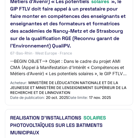
Métiers d’Avenir) « Les potentiels
solaires
», le
GIP FTLV doit faire appel à un prestataire pour
faire monter en compétences des enseignants et
enseignantes et des formateurs et formatrices
des académies de Nancy-Metz et de Strasbourg
sur de la qualification RGE (Reconnu garant de
l’Environnement) QualiPV.
67-Bas-Rhin · West Europe · France
--BEGIN OBJET--> Objet : Dans le cadre du projet AMI
CMA (Appel à Manifestation d’Intérêt « Compétences et
Métiers d’Avenir) « Les potentiels solaires », le GIP FTLV
doit faire appel à un prestataire…
Acheteur:
MINISTÈRE DE LÉDUCATION NATIONALE ET DE LA
JEUNESSE ET MINISTÈRE DE LENSEIGNEMENT SUPÉRIEUR DE LA
RECHERCHE ET DE LINNOVATION
Date de publication:
20 oct. 2025
Date limite:
17 nov. 2025
REALISATION D’INSTALLATIONS
SOLAIRES
PHOTOVOLTAÏQUES SUR LES BATIMENTS
MUNICIPAUX