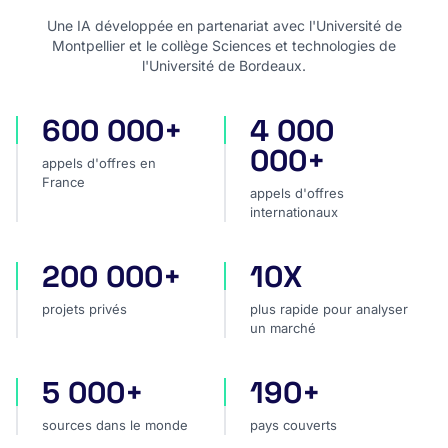
Une IA développée en partenariat avec l'Université de
Montpellier et le collège Sciences et technologies de
l'Université de Bordeaux.
600 000+
4 000
appels d'offres en France
appels d'offres internatio
000+
appels d'offres en
France
appels d'offres
internationaux
200 000+
10X
projets privés
plus rapide pour analyser
projets privés
plus rapide pour analyser
un marché
5 000+
190+
sources dans le monde
pays couverts
sources dans le monde
pays couverts