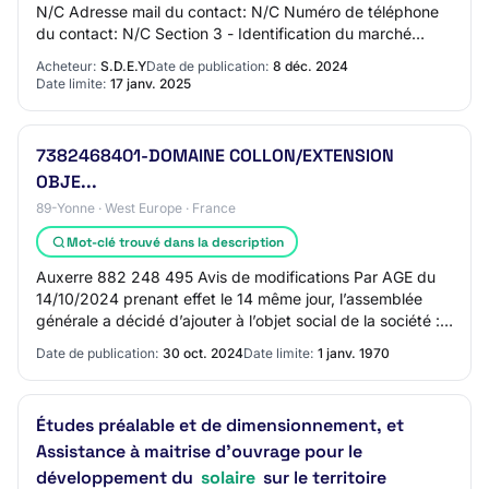
N/C Adresse mail du contact: N/C Numéro de téléphone
du contact: N/C Section 3 - Identification du marché
Intitulé du marché: Etudes préalables et d…
Acheteur:
S.D.E.Y
Date de publication:
8 déc. 2024
Date limite:
17 janv. 2025
7382468401-DOMAINE COLLON/EXTENSION
OBJE...
89-Yonne · West Europe · France
Mot-clé trouvé dans la description
Auxerre 882 248 495 Avis de modifications Par AGE du
14/10/2024 prenant effet le 14 même jour, l’assemblée
générale a décidé d’ajouter à l’objet social de la société :
La production, commercialisatio…
Date de publication:
30 oct. 2024
Date limite:
1 janv. 1970
Études préalable et de dimensionnement, et
Assistance à maitrise d'ouvrage pour le
développement du
solaire
sur le territoire