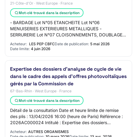
21-Côte-d'Or · West Europe · France
Mot-clé trouvé dans la description
- BARDAGE Lot N°05 ETANCHEITE Lot N°06
MENUISERIES EXTERIEURES METALLIQUES -
SERRURERIE Lot N°07 CLOISONNEMENTS, DOUBLAGES,
GAINES Lot N°08 FAUX-PLAFONDS DEMONTABLES Lot
Acheteur:
LES PEP CBFC
Date de publication:
5 mai 2026
N°09 MENUISERIES INTERIEURES…
Date limite:
4 juin 2026
Expertise des dossiers d’analyse de cycle de vie
dans le cadre des appels d’offres photovoltaïques
gérés par la Commission de
67-Bas-Rhin · West Europe · France
Mot-clé trouvé dans la description
Détail de la consultation Date et heure limite de remise
des plis : 13/04/2026 16:00 (heure de Paris) Référence :
2026AC000024 Intitulé : Expertise des dossiers
d’analyse de cycle de vie dans le cadr…
Acheteur:
AUTRES ORGANISMES
Date de publication:
10 mars 2026
Date limite:
13 avr. 2026