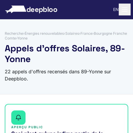
 au contenu
deepbloo
EN
Recherche
›
Énergies renouvelables
›
Solaires
›
France
›
Bourgogne Franche
Comte
›
Yonne
Appels d'offres Solaires, 89-
Yonne
22 appels d'offres recensés dans 89-Yonne sur
Deepbloo.
APERÇU PUBLIC