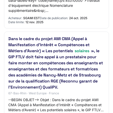
data-labels-key="code|name|cpv.45310000">Travaux
d'équipement électrique Nomenclature
supplémentaire&nbsp;
(cpv):&nbsp;09331000&nbsp;Panneaux solaires
Acheteur:
SGAMI EST
Date de publication:
24 oct. 2025
Date limite:
12 nov. 2025
Dans le cadre du projet AMI CMA (Appel à
Manifestation d’Intérêt « Compétences et
Métiers d’Avenir) « Les potentiels
solaires
», le
GIP FTLV doit faire appel à un prestataire pour
faire monter en compétences des enseignants et
enseignantes et des formateurs et formatrices
des académies de Nancy-Metz et de Strasbourg
sur de la qualification RGE (Reconnu garant de
l’Environnement) QualiPV.
67-Bas-Rhin · West Europe · France
--BEGIN OBJET--> Objet : Dans le cadre du projet AMI
CMA (Appel à Manifestation d’Intérêt « Compétences et
Métiers d’Avenir) « Les potentiels solaires », le GIP FTLV