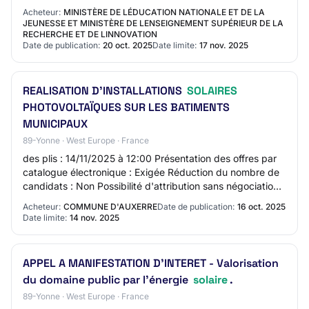
doit faire appel à un prestataire…
Acheteur:
MINISTÈRE DE LÉDUCATION NATIONALE ET DE LA
JEUNESSE ET MINISTÈRE DE LENSEIGNEMENT SUPÉRIEUR DE LA
RECHERCHE ET DE LINNOVATION
Date de publication:
20 oct. 2025
Date limite:
17 nov. 2025
REALISATION D’INSTALLATIONS
SOLAIRES
PHOTOVOLTAÏQUES SUR LES BATIMENTS
MUNICIPAUX
89-Yonne · West Europe · France
des plis : 14/11/2025 à 12:00 Présentation des offres par
catalogue électronique : Exigée Réduction du nombre de
candidats : Non Possibilité d'attribution sans négociation :
Oui L'acheteur exige la p…
Acheteur:
COMMUNE D'AUXERRE
Date de publication:
16 oct. 2025
Date limite:
14 nov. 2025
APPEL A MANIFESTATION D'INTERET - Valorisation
du domaine public par l'énergie
solaire
.
89-Yonne · West Europe · France