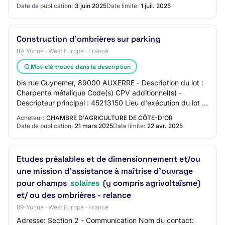
Date de publication:
3 juin 2025
Date limite:
1 juil. 2025
Construction d'ombrières sur parking
89-Yonne · West Europe · France
Mot-clé trouvé dans la description
bis rue Guynemer, 89000 AUXERRE - Description du lot :
Charpente métalique Code(s) CPV additionnel(s) -
Descripteur principal : 45213150 Lieu d'exécution du lot :
14 bis rue Guynemer, 89000 AUXERRE -…
Acheteur:
CHAMBRE D'AGRICULTURE DE CÔTE-D'OR
Date de publication:
21 mars 2025
Date limite:
22 avr. 2025
Etudes préalables et de dimensionnement et/ou
une mission d'assistance à maîtrise d'ouvrage
pour champs
solaires
(y compris agrivoltaïsme)
et/ ou des ombrières - relance
89-Yonne · West Europe · France
Adresse: Section 2 - Communication Nom du contact: