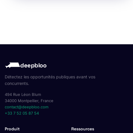
deepbloo
Détectez les opportunités publiques avant vos
concurrents.
494 Rue Léon Blum
34000 Montpellier, France
contact@deepbloo.com
+33 7 52 05 87 54
Produit
Ressources