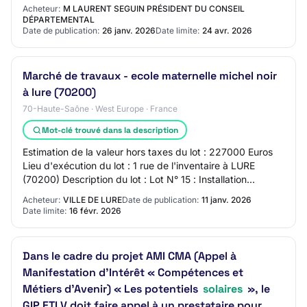
rue de la zone artisanale - ZA de…
Acheteur:
M LAURENT SEGUIN PRÉSIDENT DU CONSEIL
DÉPARTEMENTAL
Date de publication:
26 janv. 2026
Date limite:
24 avr. 2026
Marché de travaux - ecole maternelle michel noir
à lure (70200)
70-Haute-Saône · West Europe · France
Mot-clé trouvé dans la description
Estimation de la valeur hors taxes du lot : 227000 Euros
Lieu d'exécution du lot : 1 rue de l'inventaire à LURE
(70200) Description du lot : Lot N° 15 : Installation
Photovoltaïque CPV - Objet princi…
Acheteur:
VILLE DE LURE
Date de publication:
11 janv. 2026
Date limite:
16 févr. 2026
Dans le cadre du projet AMI CMA (Appel à
Manifestation d’Intérêt « Compétences et
Métiers d’Avenir) « Les potentiels
solaires
», le
GIP FTLV doit faire appel à un prestataire pour