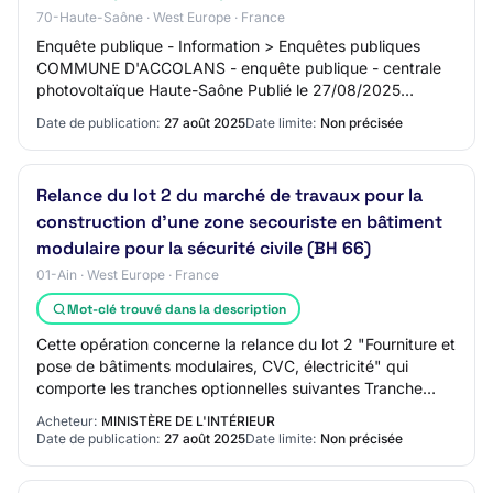
70-Haute-Saône · West Europe · France
Enquête publique - Information > Enquêtes publiques
COMMUNE D'ACCOLANS - enquête publique - centrale
photovoltaïque Haute-Saône Publié le 27/08/2025
Référence de l'annonce: LER-466951400-0-2 PREFET D…
Date de publication:
27 août 2025
Date limite:
Non précisée
Relance du lot 2 du marché de travaux pour la
construction d'une zone secouriste en bâtiment
modulaire pour la sécurité civile (BH 66)
01-Ain · West Europe · France
Mot-clé trouvé dans la description
Cette opération concerne la relance du lot 2 "Fourniture et
pose de bâtiments modulaires, CVC, électricité" qui
comporte les tranches optionnelles suivantes Tranche
optionnelle 1 : Modules solaires p…
Acheteur:
MINISTÈRE DE L'INTÉRIEUR
Date de publication:
27 août 2025
Date limite:
Non précisée