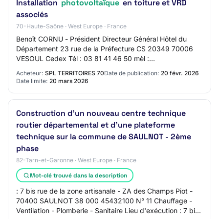
Installation
photovoltaïque
en toiture et VRD
associés
70-Haute-Saône · West Europe · France
Benoît CORNU - Président Directeur Général Hôtel du
Département 23 rue de la Préfecture CS 20349 70006
VESOUL Cedex Tél : 03 81 41 46 50 mèl :
correspondre@aws-france.com web : http://www.sedia-
Acheteur:
SPL TERRITOIRES 70
Date de publication:
20 févr. 2026
bfc.f…
Date limite:
20 mars 2026
Construction d'un nouveau centre technique
routier départemental et d'une plateforme
technique sur la commune de SAULNOT - 2ème
phase
82-Tarn-et-Garonne · West Europe · France
Mot-clé trouvé dans la description
: 7 bis rue de la zone artisanale - ZA des Champs Piot -
70400 SAULNOT 38 000 45432100 N° 11 Chauffage -
Ventilation - Plomberie - Sanitaire Lieu d'exécution : 7 bis