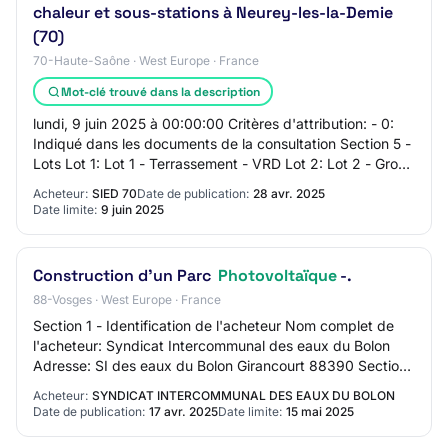
chaleur et sous-stations à Neurey-les-la-Demie
(70)
70-Haute-Saône · West Europe · France
Mot-clé trouvé dans la description
lundi, 9 juin 2025 à 00:00:00 Critères d'attribution: - 0:
Indiqué dans les documents de la consultation Section 5 -
Lots Lot 1: Lot 1 - Terrassement - VRD Lot 2: Lot 2 - Gros
oeuvre Lot 3: Lot 3 - C…
Acheteur:
SIED 70
Date de publication:
28 avr. 2025
Date limite:
9 juin 2025
Construction d’un Parc
Photovoltaïque
-.
88-Vosges · West Europe · France
Section 1 - Identification de l'acheteur Nom complet de
l'acheteur: Syndicat Intercommunal des eaux du Bolon
Adresse: SI des eaux du Bolon Girancourt 88390 Section
2 - Communication Nom du contact: P…
Acheteur:
SYNDICAT INTERCOMMUNAL DES EAUX DU BOLON
Date de publication:
17 avr. 2025
Date limite:
15 mai 2025