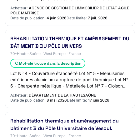
AGILE - Pôle… Photovolta…
Acheteur:
AGENCE DE GESTION DE LIMMOBILIER DE LETAT AGILE
PÔLE MAÎTRISE
Date de publication:
4 juin 2026
Date limite:
7 juil. 2026
RÉHABILITATION THERMIQUE ET AMÉNAGEMENT DU
BÂTIMENT B DU PÔLE UNIVERS
70-Haute-Saône · West Europe · France
Mot-clé trouvé dans la description
Lot N° 4 - Couverture étanchéité Lot N° 5 - Menuiseries
extérieures aluminium à rupture de pont thermique Lot N°
6 - Charpente métallique - Métallerie Lot N° 7 - Cloison
peinture Lot N° 8 - Menuiseri…
Acheteur:
DÉPARTEMENT DE LA HAUTESAÔNE
Date de publication:
8 mai 2026
Date limite:
17 juin 2026
Réhabilitation thermique et aménagement du
bâtiment B du Pôle Universitaire de Vesoul.
70-Haute-Saône · West Europe · France