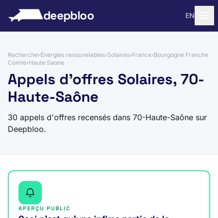
 au contenu
deepbloo
EN
Recherche
›
Énergies renouvelables
›
Solaires
›
France
›
Bourgogne Franche
Comte
›
Haute Saone
Appels d'offres Solaires, 70-
Haute-Saône
30 appels d'offres recensés dans 70-Haute-Saône sur
Deepbloo.
APERÇU PUBLIC