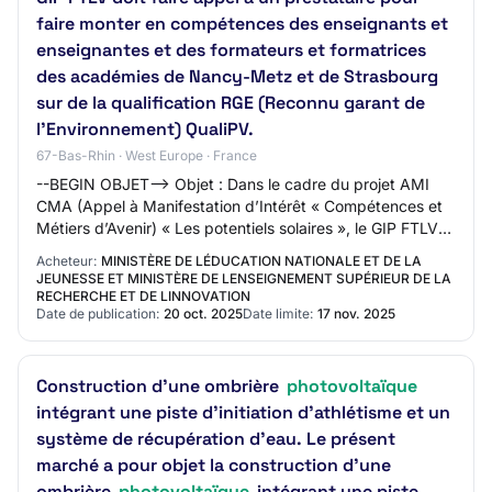
faire monter en compétences des enseignants et
enseignantes et des formateurs et formatrices
des académies de Nancy-Metz et de Strasbourg
sur de la qualification RGE (Reconnu garant de
l’Environnement) QualiPV.
67-Bas-Rhin · West Europe · France
--BEGIN OBJET--> Objet : Dans le cadre du projet AMI
CMA (Appel à Manifestation d’Intérêt « Compétences et
Métiers d’Avenir) « Les potentiels solaires », le GIP FTLV
doit faire appel à un prestataire…
Acheteur:
MINISTÈRE DE LÉDUCATION NATIONALE ET DE LA
JEUNESSE ET MINISTÈRE DE LENSEIGNEMENT SUPÉRIEUR DE LA
RECHERCHE ET DE LINNOVATION
Date de publication:
20 oct. 2025
Date limite:
17 nov. 2025
Construction d'une ombrière
photovoltaïque
intégrant une piste d’initiation d’athlétisme et un
système de récupération d’eau. Le présent
marché a pour objet la construction d’une
ombrière
photovoltaïque
intégrant une piste