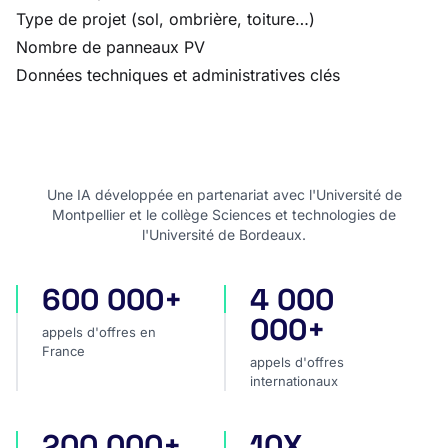
Type de projet (sol, ombrière, toiture…)
Nombre de panneaux PV
Données techniques et administratives clés
Une IA développée en partenariat avec l'Université de
Montpellier et le collège Sciences et technologies de
l'Université de Bordeaux.
600 000+
4 000
appels d'offres en France
appels d'offres internatio
000+
appels d'offres en
France
appels d'offres
internationaux
200 000+
10X
projets privés
plus rapide pour analyser