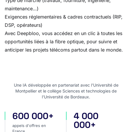
Type de marché (travaux, fourniture, ingénierie,
maintenance…)
Exigences réglementaires & cadres contractuels (RIP,
DSP, opérateurs)
Avec Deepbloo, vous accédez en un clic à toutes les
opportunités liées à la fibre optique, pour suivre et
anticiper les projets télécoms partout dans le monde.
Une IA développée en partenariat avec l'Université de
Montpellier et le collège Sciences et technologies de
l'Université de Bordeaux.
600 000+
4 000
appels d'offres en France
appels d'offres internatio
000+
appels d'offres en
France