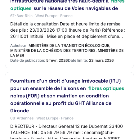
infrastructure nationale très haut-débit à
fibres
optiques
sur le réseau de Voies navigables de
67-Bas-Rhin · West Europe · France
Détail de la consultation Date et heure limite de remise
des plis : 23/03/2026 17:00 (heure de Paris) Référence :
2611I001 Intitulé : Mise en place et déploiement d’une
infrastructure nationale très…
Acheteur:
MINISTÈRE DE LA TRANSITION ÉCOLOGIQUE,
MINISTÈRE DE LA COHÉSION DES TERRITOIRES, MINISTÈRE DE
LA MER
Date de publication:
5 févr. 2026
Date limite:
23 mars 2026
Fourniture d'un droit d'usage irrévocable (IRU)
pour un ensemble de liaisons en
fibres optiques
noires (FON) et son maintien en condition
opérationnelle au profit du GHT Alliance de
Gironde
08-Ardennes · West Europe · France
DIRECTEUR - Directeur Général 12 rue Dubernat 33400
TALENCE Tél : 05 56 79 56 79 mèl : cecoma@chu-
bordeaux.fr web : https://www.chu-bordeaux.fr SIRET