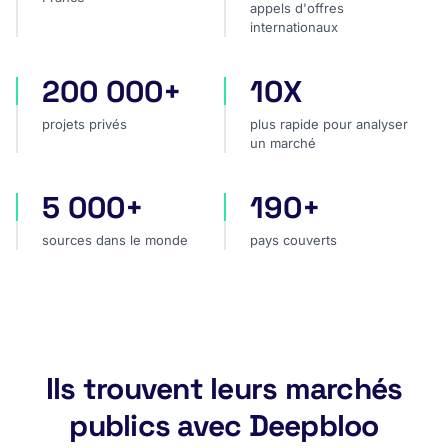
appels d'offres
internationaux
200 000+
10X
projets privés
plus rapide pour analyser
projets privés
plus rapide pour analyser
un marché
5 000+
190+
sources dans le monde
pays couverts
sources dans le monde
pays couverts
Ils trouvent leurs marchés
publics avec Deepbloo