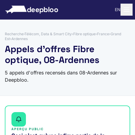
 au contenu
deepbloo
EN
Recherche
›
Télécom, Data & Smart City
›
Fibre optique
›
France
›
Grand
Est
›
Ardennes
Appels d'offres Fibre
optique, 08-Ardennes
5 appels d'offres recensés dans 08-Ardennes sur
Deepbloo.
APERÇU PUBLIC