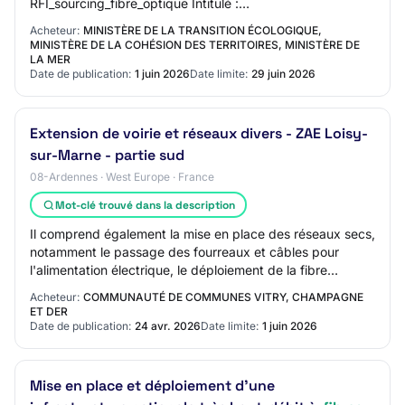
RFI_sourcing_fibre_optique Intitulé :
RFI_sourcing_fibre_optique Objet : Dans la pers…
Acheteur:
MINISTÈRE DE LA TRANSITION ÉCOLOGIQUE,
MINISTÈRE DE LA COHÉSION DES TERRITOIRES, MINISTÈRE DE
LA MER
Date de publication:
1 juin 2026
Date limite:
29 juin 2026
Extension de voirie et réseaux divers - ZAE Loisy-
sur-Marne - partie sud
08-Ardennes · West Europe · France
Mot-clé trouvé dans la description
Il comprend également la mise en place des réseaux secs,
notamment le passage des fourreaux et câbles pour
l'alimentation électrique, le déploiement de la fibre
optique et l'éclairage public, incluan…
Acheteur:
COMMUNAUTÉ DE COMMUNES VITRY, CHAMPAGNE
ET DER
Date de publication:
24 avr. 2026
Date limite:
1 juin 2026
Mise en place et déploiement d’une