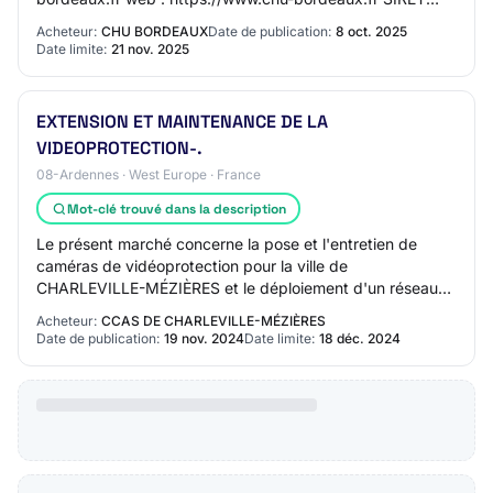
26330582300019 Type de pouvoir adjudicateur : Org…
Acheteur:
CHU BORDEAUX
Date de publication:
8 oct. 2025
Date limite:
21 nov. 2025
EXTENSION ET MAINTENANCE DE LA
VIDEOPROTECTION-.
08-Ardennes · West Europe · France
Mot-clé trouvé dans la description
Le présent marché concerne la pose et l'entretien de
caméras de vidéoprotection pour la ville de
CHARLEVILLE-MÉZIÈRES et le déploiement d'un réseau
fibre optique dans les gaines de la ville ou d'un o…
Acheteur:
CCAS DE CHARLEVILLE-MÉZIÈRES
Date de publication:
19 nov. 2024
Date limite:
18 déc. 2024