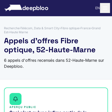
 au contenu
deepbloo
EN
Recherche
›
Télécom, Data & Smart City
›
Fibre optique
›
France
›
Grand
Est
›
Haute Marne
Appels d'offres Fibre
optique, 52-Haute-Marne
6 appels d'offres recensés dans 52-Haute-Marne sur
Deepbloo.
APERÇU PUBLIC