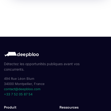
deepbloo
Détectez les opportunités publiques avant vos
concurrents.
494 Rue Léon Blum
34000 Montpellier, France
contact@deepbloo.com
+33 7 52 05 87 54
Produit
Ressources