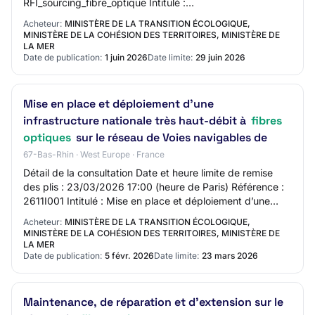
RFI_sourcing_fibre_optique Intitulé :
RFI_sourcing_fibre_optique Objet : Dans la pers…
Acheteur:
MINISTÈRE DE LA TRANSITION ÉCOLOGIQUE,
MINISTÈRE DE LA COHÉSION DES TERRITOIRES, MINISTÈRE DE
LA MER
Date de publication:
1 juin 2026
Date limite:
29 juin 2026
Mise en place et déploiement d’une
infrastructure nationale très haut-débit à
fibres
optiques
sur le réseau de Voies navigables de
67-Bas-Rhin · West Europe · France
Détail de la consultation Date et heure limite de remise
des plis : 23/03/2026 17:00 (heure de Paris) Référence :
2611I001 Intitulé : Mise en place et déploiement d’une
infrastructure nationale très…
Acheteur:
MINISTÈRE DE LA TRANSITION ÉCOLOGIQUE,
MINISTÈRE DE LA COHÉSION DES TERRITOIRES, MINISTÈRE DE
LA MER
Date de publication:
5 févr. 2026
Date limite:
23 mars 2026
Maintenance, de réparation et d'extension sur le