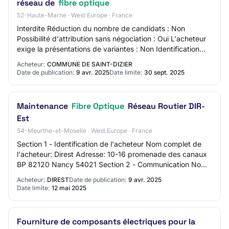
réseau de
fibre optique
52-Haute-Marne · West Europe · France
Interdite Réduction du nombre de candidats : Non
Possibilité d'attribution sans négociation : Oui L'acheteur
exige la présentations de variantes : Non Identification
des catégories d'acheteurs interv…
Acheteur:
COMMUNE DE SAINT-DIZIER
Date de publication:
9 avr. 2025
Date limite:
30 sept. 2025
Maintenance
Fibre Optique
Réseau Routier DIR-
Est
54-Meurthe-et-Moselle · West Europe · France
Section 1 - Identification de l'acheteur Nom complet de
l'acheteur: Direst Adresse: 10-16 promenade des canaux
BP 82120 Nancy 54021 Section 2 - Communication Nom
du contact: N/C Adresse mail du conta…
Acheteur:
DIREST
Date de publication:
9 avr. 2025
Date limite:
12 mai 2025
Fourniture de composants électriques pour la