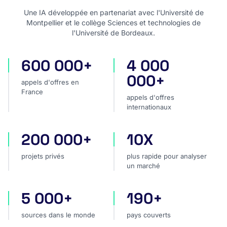
Une IA développée en partenariat avec l'Université de
Montpellier et le collège Sciences et technologies de
l'Université de Bordeaux.
600 000+
4 000
appels d'offres en France
appels d'offres internatio
000+
appels d'offres en
France
appels d'offres
internationaux
200 000+
10X
projets privés
plus rapide pour analyser
projets privés
plus rapide pour analyser
un marché
5 000+
190+
sources dans le monde
pays couverts
sources dans le monde
pays couverts