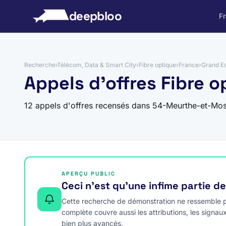
 au contenu
deepbloo
F
Recherche
›
Télécom, Data & Smart City
›
Fibre optique
›
France
›
Grand Es
Appels d'offres Fibre 
12 appels d'offres recensés dans 54-Meurthe-et-Mos
APERÇU PUBLIC
Ceci n’est qu’une infime partie d
Cette recherche de démonstration ne ressemble pa
complète couvre aussi les attributions, les signau
bien plus avancés.