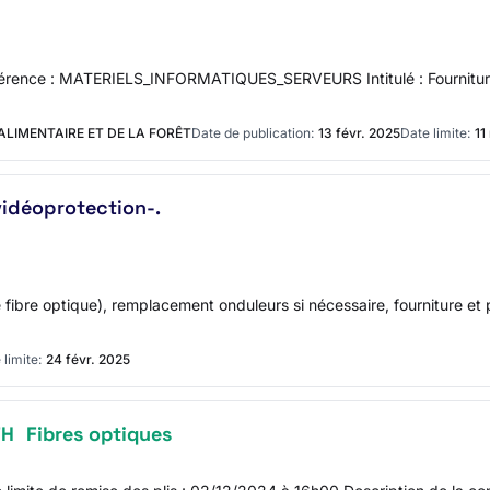
férence : MATERIELS_INFORMATIQUES_SERVEURS Intitulé : Fourniture, l
ALIMENTAIRE ET DE LA FORÊT
Date de publication:
13 févr. 2025
Date limite:
11
vidéoprotection-.
e fibre optique), remplacement onduleurs si nécessaire, fourniture et
 limite:
24 févr. 2025
TH
Fibres optiques