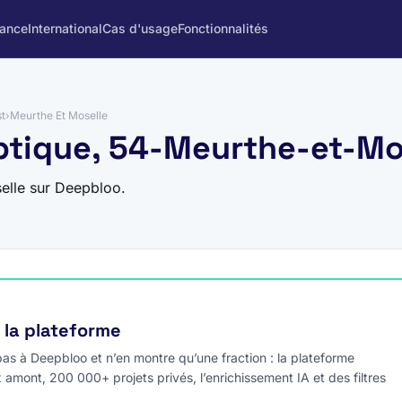
rance
International
Cas d'usage
Fonctionnalités
t
›
Meurthe Et Moselle
optique, 54-Meurthe-et-Mo
elle sur Deepbloo.
e la plateforme
s à Deepbloo et n’en montre qu’une fraction : la plateforme
x amont, 200 000+ projets privés, l’enrichissement IA et des filtres