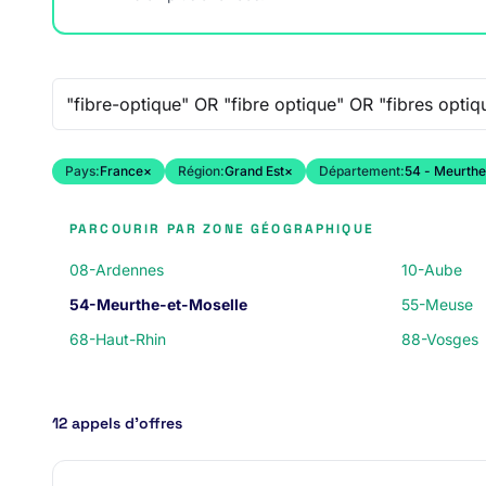
Recherche libre
Pays:
France
×
Région:
Grand Est
×
Département:
54 - Meurthe
PARCOURIR PAR ZONE GÉOGRAPHIQUE
08-Ardennes
10-Aube
54-Meurthe-et-Moselle
55-Meuse
68-Haut-Rhin
88-Vosges
12 appels d’offres