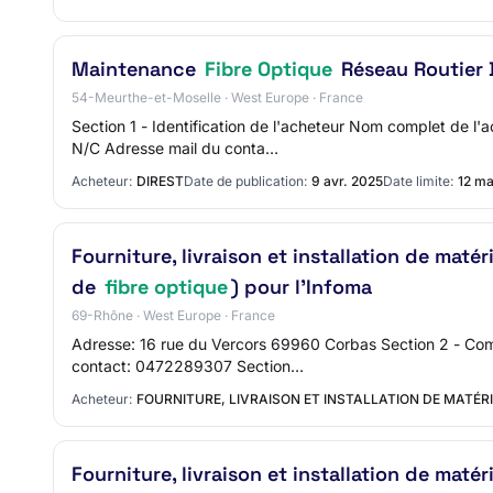
Maintenance
Fibre Optique
Réseau Routier 
54-Meurthe-et-Moselle · West Europe · France
Section 1 - Identification de l'acheteur Nom complet de
N/C Adresse mail du conta…
Acheteur:
DIREST
Date de publication:
9 avr. 2025
Date limite:
12 ma
Fourniture, livraison et installation de maté
de
fibre optique
) pour l'Infoma
69-Rhône · West Europe · France
Adresse: 16 rue du Vercors 69960 Corbas Section 2 - Co
contact: 0472289307 Section…
Acheteur:
FOURNITURE, LIVRAISON ET INSTALLATION DE MATÉR
Fourniture, livraison et installation de maté