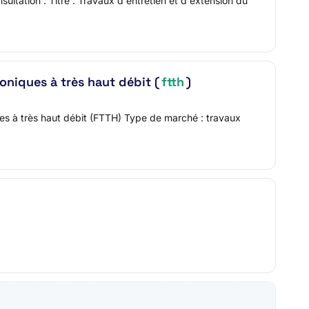
ltation : Titre : Travaux d'entretien et d'extension du
oniques à très haut débit (
ftth
)
es à très haut débit (FTTH) Type de marché : travaux