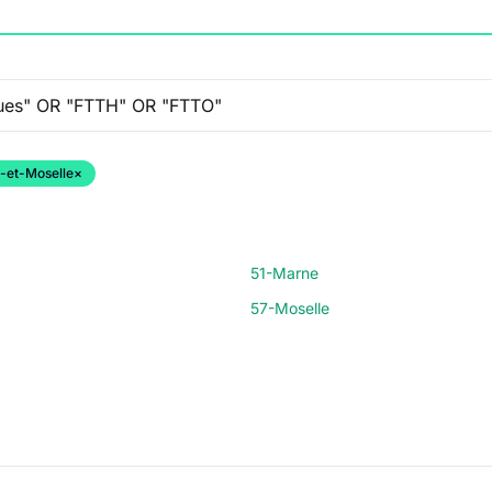
-et-Moselle
×
51-Marne
57-Moselle