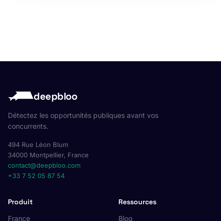
deepbloo
Détectez les opportunités publiques avant vos
concurrents.
494 Rue Léon Blum
34000 Montpellier, France
contact@deepbloo.com
+33 7 52 05 87 54
Produit
Ressources
France
Blog