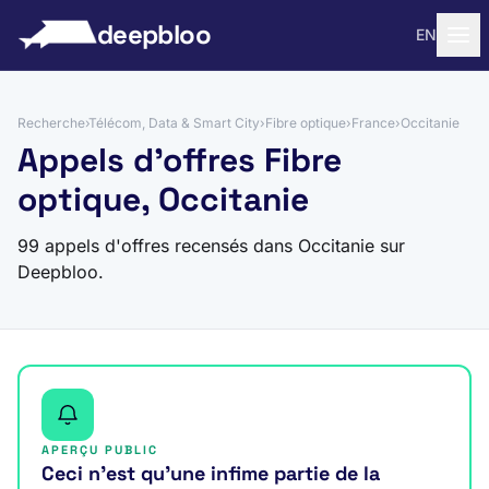
 au contenu
deepbloo
EN
Recherche
›
Télécom, Data & Smart City
›
Fibre optique
›
France
›
Occitanie
Appels d'offres Fibre
optique, Occitanie
99 appels d'offres recensés dans Occitanie sur
Deepbloo.
APERÇU PUBLIC
Ceci n’est qu’une infime partie de la