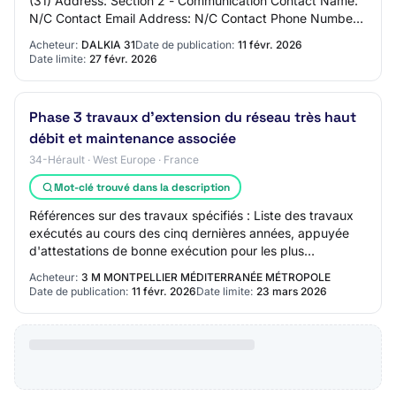
(31) Address: Section 2 - Communication Contact Name:
N/C Contact Email Address: N/C Contact Phone Number:
N/C Section 3 - Market Identifica…
Acheteur:
DALKIA 31
Date de publication:
11 févr. 2026
Date limite:
27 févr. 2026
Phase 3 travaux d'extension du réseau très haut
débit et maintenance associée
34-Hérault · West Europe · France
Mot-clé trouvé dans la description
Références sur des travaux spécifiés : Liste des travaux
exécutés au cours des cinq dernières années, appuyée
d'attestations de bonne exécution pour les plus
importants (montant, époque, lieu d'exécu…
Acheteur:
3 M MONTPELLIER MÉDITERRANÉE MÉTROPOLE
Date de publication:
11 févr. 2026
Date limite:
23 mars 2026