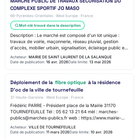
MARCHE PUBLIC DE TRAVAUX SÉCURISATION DU
COMPLEXE SPORTIF JO MASO
66-Pyrénées-Orientales · West Europe · France
Mot-clé trouvé dans la description
Description : Le marché est composé d'un lot unique :
travaux de voirie, maçonnerie, réseau pluvial, gestion
d'accès, mobilier urbain, signalisation, éclairage public et
fibre optique. Il s'agit d'un…
Acheteur:
MAIRIE DE SAINT LAURENT DE LA SALANQUE
Date de publication:
16 avr. 2026
Date limite:
13 mai 2026
Déploiement de la
fibre optique
à la résidence
D'oc de la ville de tournefeuille
31-Haute-Garonne · West Europe · France
Frédéric PARRE - Président place de la Mairie 31170
TOURNEFEUILLE Tél : 05 62 13 21 64 mèl : marches-
publics@marches-publics.fr web : https://www.mairie-
tournefeuille.fr/mon-quotidien/social-solidari…
Acheteur:
VILLE DE TOURNEFEUILLE
Date de publication:
11 mars 2026
Date limite:
10 avr. 2026