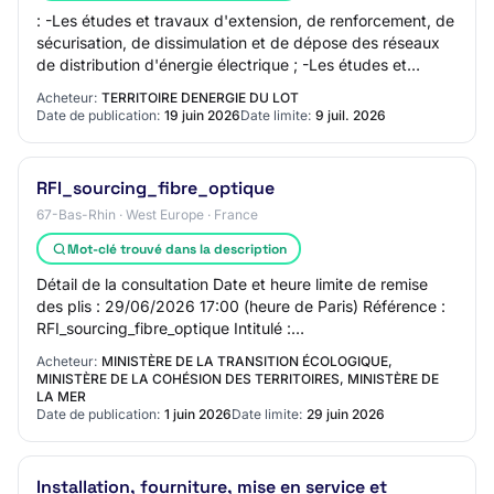
: -Les études et travaux d'extension, de renforcement, de
sécurisation, de dissimulation et de dépose des réseaux
de distribution d'énergie électrique ; -Les études et
travaux d'éclairage public ; -L…
Acheteur:
TERRITOIRE DENERGIE DU LOT
Date de publication:
19 juin 2026
Date limite:
9 juil. 2026
RFI_sourcing_fibre_optique
67-Bas-Rhin · West Europe · France
Mot-clé trouvé dans la description
Détail de la consultation Date et heure limite de remise
des plis : 29/06/2026 17:00 (heure de Paris) Référence :
RFI_sourcing_fibre_optique Intitulé :
RFI_sourcing_fibre_optique Objet : Dans la pers…
Acheteur:
MINISTÈRE DE LA TRANSITION ÉCOLOGIQUE,
MINISTÈRE DE LA COHÉSION DES TERRITOIRES, MINISTÈRE DE
LA MER
Date de publication:
1 juin 2026
Date limite:
29 juin 2026
Installation, fourniture, mise en service et