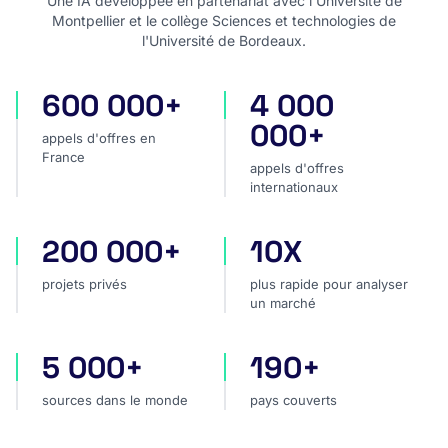
Une IA développée en partenariat avec l'Université de
Montpellier et le collège Sciences et technologies de
l'Université de Bordeaux.
600 000+
4 000
appels d'offres en France
appels d'offres internatio
000+
appels d'offres en
France
appels d'offres
internationaux
200 000+
10X
projets privés
plus rapide pour analyser
projets privés
plus rapide pour analyser
un marché
5 000+
190+
sources dans le monde
pays couverts
sources dans le monde
pays couverts