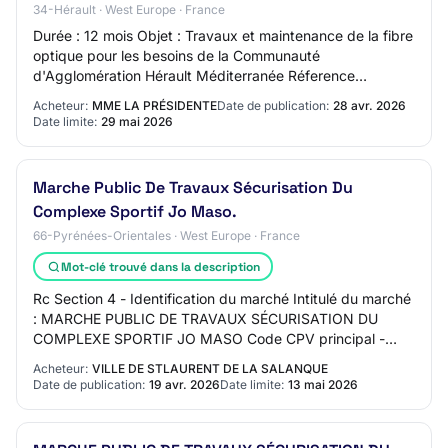
34-Hérault · West Europe · France
Durée : 12 mois Objet : Travaux et maintenance de la fibre
optique pour les besoins de la Communauté
d'Agglomération Hérault Méditerranée Réference
acheteur : 202607_SR Type de marché : Travaux Procé…
Acheteur:
MME LA PRÉSIDENTE
Date de publication:
28 avr. 2026
Date limite:
29 mai 2026
Marche Public De Travaux Sécurisation Du
Complexe Sportif Jo Maso.
66-Pyrénées-Orientales · West Europe · France
Mot-clé trouvé dans la description
Rc Section 4 - Identification du marché Intitulé du marché
: MARCHE PUBLIC DE TRAVAUX SÉCURISATION DU
COMPLEXE SPORTIF JO MASO Code CPV principal -
Descripteur principal : 45233220 Type de marché : T…
Acheteur:
VILLE DE STLAURENT DE LA SALANQUE
Date de publication:
19 avr. 2026
Date limite:
13 mai 2026