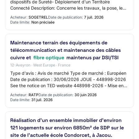
dispositifs de Sureté- Déploiement d'un Territoire
Connecté Description: Concerne les travaux, la pose, le
raccordement et le maintien en service des…
Acheteur:
SOGETREL
Date de publication:
7 juil. 2026
Date limite:
Non précisée
Maintenance terrain des équipements de
télécommunication et maintenance des câbles
cuivre et
fibre optique
maintenus par DSI/TSI
12-Aveyron · West Europe · France
Type d'avis : Avis de marché Type de marché : Européen
Date de publication : 30/06/2026 JOUE - 448998-2026
See the notice on TED website 448998-2026 - Mise en
concurrence 448998-2026 448998-2026 - Mi…
Acheteur:
RATP
Date de publication:
30 juin 2026
Date limite:
31 juil. 2026
Réalisation d'un ensemble immobilier d'environ
121 logements sur environ 6850m² de SDP sur le
site de l'actuelle école Condorcet, à Jacou.