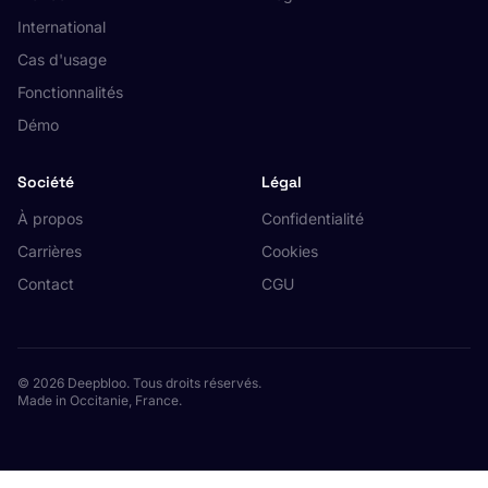
International
Cas d'usage
Fonctionnalités
Démo
Société
Légal
À propos
Confidentialité
Carrières
Cookies
Contact
CGU
© 2026 Deepbloo. Tous droits réservés.
Made in Occitanie, France.