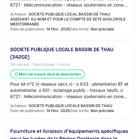
6721 : télécommunication - réseaux souterrains en zone
urbaine sur supports fibre…
Acheteur:
SOCIETE PUBLQIUE LOCAL BASSIN DE THAU
AGISSANT AU NOM ET POUR LE COMPTE DE SETE AGGLOPOLE
MEDITERRANEE
Date de publication:
14 févr. 2025
Date limite:
Non précisée
SOCIETE PUBLIQUE LOCALE BASSIN DE THAU
(34202)
34-Hérault · West Europe · France
Mot-clé trouvé dans la description
Pour lot n°2 (« réseaux secs ») : o 633 : alimentation BT et
automatisme. o 651 : éclairage public - travaux neufs. o
6721 : télécommunication - réseaux souterrains en zone
urbaine sur supports fibre…
Acheteur:
SOCIETE PUBLIQUE LOCALE BASSIN DE THAU
Date de publication:
14 févr. 2025
Date limite:
Non précisée
Fourniture et livraison d'équipements spécifiques
pour les lycées de la Région Occitanie dans le