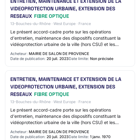
ENTRETIEN, MAINTENANCE ET EXTENSION DE LA
VIDEOPROTECTION URBAINE, EXTENSION DES
RESEAUX
FIBRE OPTIQUE
13-Bouches-du-Rhône · West Europe · France
Le présent accord-cadre porte sur les opérations
d'entretien, maintenance des dispositifs constituant la
vidéoprotection urbaine de la ville (hors CSU) et les
extensions de la vidéoprotection par rés…
Acheteur:
MAIRIE DE SALON DE PROVENCE
Date de publication:
20 juil. 2023
Date limite:
Non précisée
ENTRETIEN, MAINTENANCE ET EXTENSION DE LA
VIDEOPROTECTION URBAINE, EXTENSION DES
RESEAUX
FIBRE OPTIQUE
13-Bouches-du-Rhône · West Europe · France
Le présent accord-cadre porte sur les opérations
d'entretien, maintenance des dispositifs constituant la
vidéoprotection urbaine de la ville (hors CSU) et les
extensions de la vidéoprotection par rés…
Acheteur:
MAIRIE DE SALON DE PROVENCE
Date de publication:
20 juil. 2023
Date limite:
1 janv. 1970