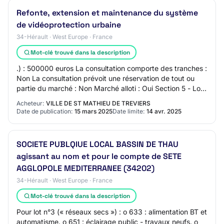
Refonte, extension et maintenance du système
de vidéoprotection urbaine
34-Hérault · West Europe · France
Mot-clé trouvé dans la description
.) : 500000 euros La consultation comporte des tranches :
Non La consultation prévoit une réservation de tout ou
partie du marché : Non Marché alloti : Oui Section 5 - Lots
- Description du lot : Lia…
Acheteur:
VILLE DE ST MATHIEU DE TREVIERS
Date de publication:
15 mars 2025
Date limite:
14 avr. 2025
SOCIETE PUBLQIUE LOCAL BASSIN DE THAU
agissant au nom et pour le compte de SETE
AGGLOPOLE MEDITERRANEE (34202)
34-Hérault · West Europe · France
Mot-clé trouvé dans la description
Pour lot n°3 (« réseaux secs ») : o 633 : alimentation BT et
automatisme. o 651 : éclairage public - travaux neufs. o