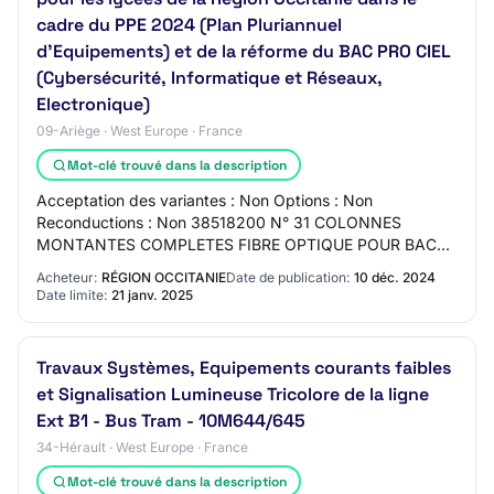
cadre du PPE 2024 (Plan Pluriannuel
d'Equipements) et de la réforme du BAC PRO CIEL
(Cybersécurité, Informatique et Réseaux,
Electronique)
09-Ariège · West Europe · France
Mot-clé trouvé dans la description
Acceptation des variantes : Non Options : Non
Reconductions : Non 38518200 N° 31 COLONNES
MONTANTES COMPLETES FIBRE OPTIQUE POUR BAC
PRO CIEL Description : COLONNES MONTANTES
Acheteur:
RÉGION OCCITANIE
Date de publication:
10 déc. 2024
COMPLETES FIBRE OPTIQUE…
Date limite:
21 janv. 2025
Travaux Systèmes, Equipements courants faibles
et Signalisation Lumineuse Tricolore de la ligne
Ext B1 - Bus Tram - 10M644/645
34-Hérault · West Europe · France
Mot-clé trouvé dans la description