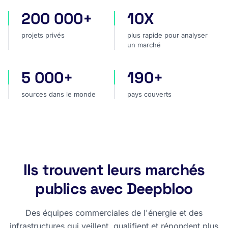
200 000+
10X
projets privés
plus rapide pour analyser
projets privés
plus rapide pour analyser
un marché
5 000+
190+
sources dans le monde
pays couverts
sources dans le monde
pays couverts
Ils trouvent leurs marchés
publics avec Deepbloo
Des équipes commerciales de l'énergie et des
infrastructures qui veillent, qualifient et répondent plus