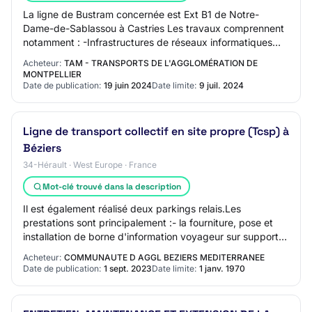
La ligne de Bustram concernée est Ext B1 de Notre-
Dame-de-Sablassou à Castries Les travaux comprennent
notamment : -Infrastructures de réseaux informatiques
(fibre optique) -Installation d'équipement…
Acheteur:
TAM - TRANSPORTS DE L'AGGLOMÉRATION DE
MONTPELLIER
Date de publication:
19 juin 2024
Date limite:
9 juil. 2024
Ligne de transport collectif en site propre (Tcsp) à
Béziers
34-Hérault · West Europe · France
Mot-clé trouvé dans la description
Il est également réalisé deux parkings relais.Les
prestations sont principalement :- la fourniture, pose et
installation de borne d'information voyageur sur support ;-
la création de bordures, revête…
Acheteur:
COMMUNAUTE D AGGL BEZIERS MEDITERRANEE
Date de publication:
1 sept. 2023
Date limite:
1 janv. 1970