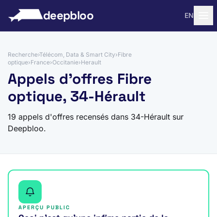
 au contenu
deepbloo
EN
Recherche
›
Télécom, Data & Smart City
›
Fibre
optique
›
France
›
Occitanie
›
Herault
Appels d'offres Fibre
optique, 34-Hérault
19 appels d'offres recensés dans 34-Hérault sur
Deepbloo.
APERÇU PUBLIC