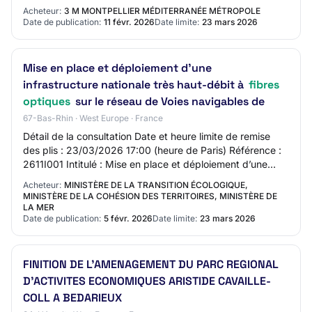
importants (montant, époque, lieu d'exécu…
Acheteur:
3 M MONTPELLIER MÉDITERRANÉE MÉTROPOLE
Date de publication:
11 févr. 2026
Date limite:
23 mars 2026
Mise en place et déploiement d’une
infrastructure nationale très haut-débit à
fibres
optiques
sur le réseau de Voies navigables de
67-Bas-Rhin · West Europe · France
Détail de la consultation Date et heure limite de remise
des plis : 23/03/2026 17:00 (heure de Paris) Référence :
2611I001 Intitulé : Mise en place et déploiement d’une
infrastructure nationale très…
Acheteur:
MINISTÈRE DE LA TRANSITION ÉCOLOGIQUE,
MINISTÈRE DE LA COHÉSION DES TERRITOIRES, MINISTÈRE DE
LA MER
Date de publication:
5 févr. 2026
Date limite:
23 mars 2026
FINITION DE L'AMENAGEMENT DU PARC REGIONAL
D'ACTIVITES ECONOMIQUES ARISTIDE CAVAILLE-
COLL A BEDARIEUX