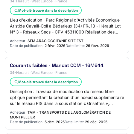
34-Hérault · West Europe · France
Mot-clé trouvé dans la description
Lieu d'exécution : Parc Régional d'Activités Economique
Aristide Cavaill-Coll à Bédarieux (34) FRJ13 - Hérault Lot
N° 3 - Réseaux Secs - CPV 45311000 Réalisation des
travaux infracom, fibre optique,…
Acheteur:
SEM ARAC OCCITANIE SITE EST
Date de publication:
2 févr. 2026
Date limite:
26 févr. 2026
Courants faibles - Mandat COM - 16M644
34-Hérault · West Europe · France
Mot-clé trouvé dans la description
Description : Travaux de modification du réseau fibre
optique permettant la création d'un noeud supplémentaire
sur le réseau RIS dans la sous station « Grisettes »,
création d'un nouveau commutateur…
Acheteur:
TAM - TRANSPORTS DE L'AGGLOMÉRATION DE
MONTPELLIER
Date de publication:
5 déc. 2025
Date limite:
29 déc. 2025