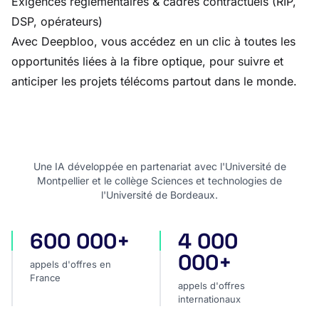
Exigences réglementaires & cadres contractuels (RIP,
DSP, opérateurs)
Avec Deepbloo, vous accédez en un clic à toutes les
opportunités liées à la fibre optique, pour suivre et
anticiper les projets télécoms partout dans le monde.
Une IA développée en partenariat avec l'Université de
Montpellier et le collège Sciences et technologies de
l'Université de Bordeaux.
600 000+
4 000
appels d'offres en France
appels d'offres internatio
000+
appels d'offres en
France
appels d'offres
internationaux