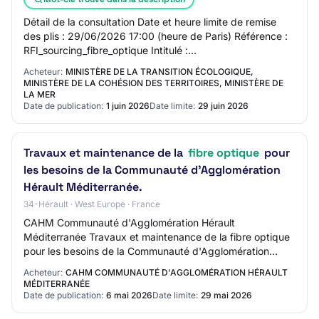
Détail de la consultation Date et heure limite de remise
des plis : 29/06/2026 17:00 (heure de Paris) Référence :
RFI_sourcing_fibre_optique Intitulé :
RFI_sourcing_fibre_optique Objet : Dans la pers…
Acheteur:
MINISTÈRE DE LA TRANSITION ÉCOLOGIQUE,
MINISTÈRE DE LA COHÉSION DES TERRITOIRES, MINISTÈRE DE
LA MER
Date de publication:
1 juin 2026
Date limite:
29 juin 2026
Travaux et maintenance de la
fibre optique
pour
les besoins de la Communauté d'Agglomération
Hérault Méditerranée.
34-Hérault · West Europe · France
CAHM Communauté d'Agglomération Hérault
Méditerranée Travaux et maintenance de la fibre optique
pour les besoins de la Communauté d'Agglomération
Hérault Méditerranée. 34 - CA HERAULT MEDITERRANEE
Acheteur:
CAHM COMMUNAUTÉ D'AGGLOMÉRATION HÉRAULT
Mi…
MÉDITERRANÉE
Date de publication:
6 mai 2026
Date limite:
29 mai 2026