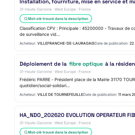
Installation, fourniture, mise en service e
31-Haute-Garonne · West Europe · France
Mot-clé trouvé dans la description
Classification CPV : Principale : 45200000 - Travaux de 
de surveillance vid…
Acheteur:
VILLEFRANCHE-DE-LAURAGAIS
Date de publication:
22
Déploiement de la
fibre optique
à la résiden
31-Haute-Garonne · West Europe · France
Frédéric PARRE - Président place de la Mairie 31170 TOUR
quotidien/social-solidari…
Acheteur:
VILLE DE TOURNEFEUILLE
Date de publication:
11 mars 
HA_NDO_202620 EVOLUTION OPERATEUR FI
31-Haute-Garonne · West Europe · France
Mot-clé trouvé dans la description