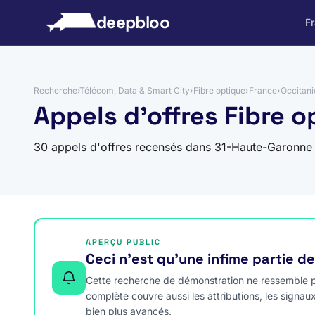
 au contenu
deepbloo
F
Recherche
›
Télécom, Data & Smart City
›
Fibre optique
›
France
›
Occitani
Appels d'offres Fibre 
30 appels d'offres recensés dans 31-Haute-Garonne
APERÇU PUBLIC
Ceci n’est qu’une infime partie d
Cette recherche de démonstration ne ressemble pa
complète couvre aussi les attributions, les signau
bien plus avancés.