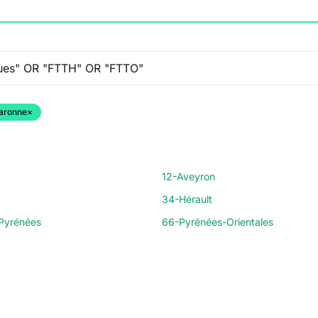
aronne
×
12-Aveyron
34-Hérault
Pyrénées
66-Pyrénées-Orientales