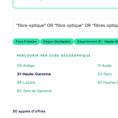
Recherche libre
Pays:
France
×
Région:
Occitanie
×
Département:
31 - Haute-G
PARCOURIR PAR ZONE GÉOGRAPHIQUE
09-Ariège
11-Aude
31-Haute-Garonne
32-Gers
48-Lozère
65-Hautes-
82-Tarn-et-Garonne
30 appels d’offres