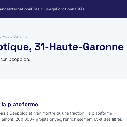
rance
International
Cas d'usage
Fonctionnalités
e
›
Haute Garonne
optique, 31-Haute-Garonne
 sur Deepbloo.
e la plateforme
s à Deepbloo et n’en montre qu’une fraction : la plateforme
x amont, 200 000+ projets privés, l’enrichissement IA et des filtres