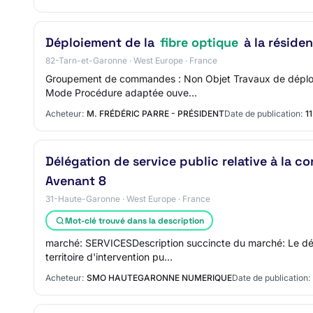
Déploiement de la
fibre optique
à la résiden
82-Tarn-et-Garonne · West Europe · France
Groupement de commandes : Non Objet Travaux de déploiem
Mode Procédure adaptée ouve…
Acheteur:
M. FRÉDÉRIC PARRE - PRÉSIDENT
Date de publication:
1
Délégation de service public relative à la c
Avenant 8
31-Haute-Garonne · West Europe · France
Mot-clé trouvé dans la description
marché: SERVICESDescription succincte du marché: Le dél
territoire d'intervention pu…
Acheteur:
SMO HAUTEGARONNE NUMERIQUE
Date de publication: