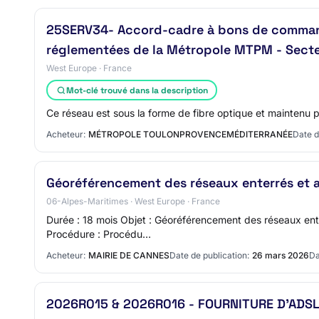
25SERV34- Accord-cadre à bons de commande
réglementées de la Métropole MTPM - Sect
West Europe · France
Mot-clé trouvé dans la description
Ce réseau est sous la forme de fibre optique et maintenu pa
Acheteur:
MÉTROPOLE TOULONPROVENCEMÉDITERRANÉE
Date d
Géoréférencement des réseaux enterrés et a
06-Alpes-Maritimes · West Europe · France
Durée : 18 mois Objet : Géoréférencement des réseaux ente
Procédure : Procédu…
Acheteur:
MAIRIE DE CANNES
Date de publication:
26 mars 2026
Da
2026R015 & 2026R016 - FOURNITURE D'ADSL