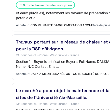
Mot-clé trouvé dans la description
et eaux pluviales), notamment les travaux de préparation d
potable et d…
Acheteur:
COMMUNAUTÉ DAGGLOMÉRATION ACCM
Date de publi
Travaux portant sur le réseau de chaleur et 
pour la DSP d'Avignon.
13-Bouches-du-Rhône · West Europe · France
Section 1 - Buyer Identification Buyer's Full Name: DALK
Name: N/C Contact Emai…
Acheteur:
DALKIA MÉDITERRANÉE OU TOUTE SOCIÉTÉ DE PROJE
Le marché a pour objet la maintenance et la
sites de l’Université Aix-Marseille.
13-Bouches-du-Rhône · West Europe · France