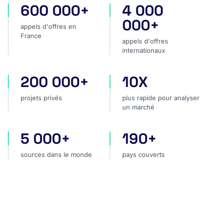
600 000+
4 000
appels d'offres en France
appels d'offres internatio
000+
appels d'offres en
France
appels d'offres
internationaux
200 000+
10X
projets privés
plus rapide pour analyser
projets privés
plus rapide pour analyser
un marché
5 000+
190+
sources dans le monde
pays couverts
sources dans le monde
pays couverts