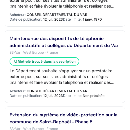
externe pour, sur ses sites administratifs et collèges
:maintenir et faire évoluer la téléphonie et réaliser des
travaux de câblage ponctuels (rép…
Acheteur:
CONSEIL DÉPARTEMENTAL DU VAR
Date de publication:
12 juil. 2023
Date limite:
1 janv. 1970
Maintenance des dispositifs de téléphonie
administratifs et collèges du Département du Var
83-Var · West Europe · France
Mot-clé trouvé dans la description
Le Département souhaite s'appuyer sur un prestataire
externe pour, sur ses sites administratifs et collèges
:maintenir et faire évoluer la téléphonie et réaliser des
travaux de câblage ponctuels (rép…
Acheteur:
CONSEIL DÉPARTEMENTAL DU VAR
Date de publication:
12 juil. 2023
Date limite:
Non précisée
Extension du système de vidéo-protection sur la
commune de Saint-Raphaël - Phase 5
83-Var · West Europe · France