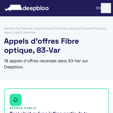
 au contenu
deepbloo
EN
Recherche
›
Télécom, Data & Smart City
›
Fibre optique
›
France
›
Provence
Alpes Cote D Azur
›
Var
Appels d'offres Fibre
optique, 83-Var
18 appels d'offres recensés dans 83-Var sur
Deepbloo.
APERÇU PUBLIC