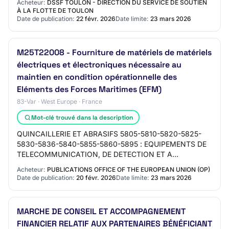
Acheteur:
DSSF TOULON - DIRECTION DU SERVICE DE SOUTIEN
5925-5930-5935-5940-5945-595…
À LA FLOTTE DE TOULON
Date de publication:
22 févr. 2026
Date limite:
23 mars 2026
M25T22008 - Fourniture de matériels de matériels
électriques et électroniques nécessaire au
maintien en condition opérationnelle des
Eléments des Forces Maritimes (EFM)
83-Var · West Europe · France
Mot-clé trouvé dans la description
QUINCAILLERIE ET ABRASIFS 5805-5810-5820-5825-
5830-5836-5840-5855-5860-5895 : EQUIPEMENTS DE
TELECOMMUNICATION, DE DETECTION ET A
RAYONNEMENT COHERENT 5905-5910-5915-5920-
Acheteur:
PUBLICATIONS OFFICE OF THE EUROPEAN UNION (OP)
5925-5930-5935-5940-5945-595…
Date de publication:
20 févr. 2026
Date limite:
23 mars 2026
MARCHE DE CONSEIL ET ACCOMPAGNEMENT
FINANCIER RELATIF AUX PARTENAIRES BÉNÉFICIANT