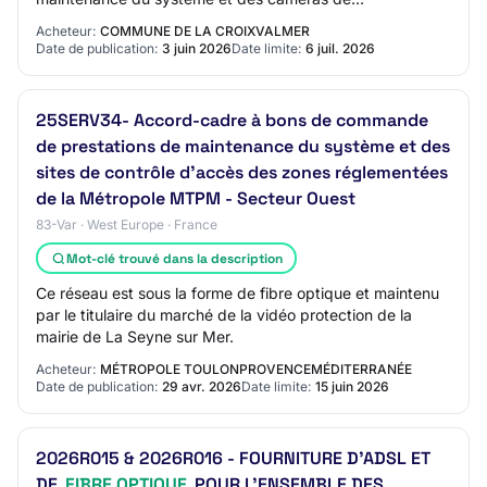
vidéoprotection existants pour les besoins de la
Acheteur:
COMMUNE DE LA CROIXVALMER
commun…
Date de publication:
3 juin 2026
Date limite:
6 juil. 2026
25SERV34- Accord-cadre à bons de commande
de prestations de maintenance du système et des
sites de contrôle d'accès des zones réglementées
de la Métropole MTPM - Secteur Ouest
83-Var · West Europe · France
Mot-clé trouvé dans la description
Ce réseau est sous la forme de fibre optique et maintenu
par le titulaire du marché de la vidéo protection de la
mairie de La Seyne sur Mer.
Acheteur:
MÉTROPOLE TOULONPROVENCEMÉDITERRANÉE
Date de publication:
29 avr. 2026
Date limite:
15 juin 2026
2026R015 & 2026R016 - FOURNITURE D'ADSL ET
DE
FIBRE OPTIQUE
POUR L'ENSEMBLE DES