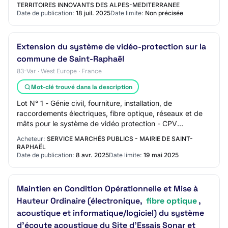
TERRITOIRES INNOVANTS DES ALPES-MEDITERRANEE
Date de publication:
18 juil. 2025
Date limite:
Non précisée
Extension du système de vidéo-protection sur la
commune de Saint-Raphaël
83-Var · West Europe · France
Mot-clé trouvé dans la description
Lot N° 1 - Génie civil, fourniture, installation, de
raccordements électriques, fibre optique, réseaux et de
mâts pour le système de vidéo protection - CPV
35125000 Génie civil, fourniture, installat…
Acheteur:
SERVICE MARCHÉS PUBLICS - MAIRIE DE SAINT-
RAPHAËL
Date de publication:
8 avr. 2025
Date limite:
19 mai 2025
Maintien en Condition Opérationnelle et Mise à
Hauteur Ordinaire (électronique,
fibre optique
,
acoustique et informatique/logiciel) du système
d’écoute acoustique du Site d’Essais Sonar et