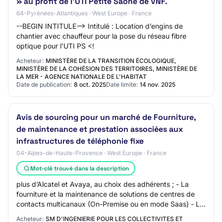
» au profit de l’UTI Petite Saône de VNF.
64-Pyrénées-Atlantiques · West Europe · France
--BEGIN INTITULE--> Intitulé : Location d’engins de
chantier avec chauffeur pour la pose du réseau fibre
optique pour l’UTI PS <!
Acheteur:
MINISTÈRE DE LA TRANSITION ÉCOLOGIQUE,
MINISTÈRE DE LA COHÉSION DES TERRITOIRES, MINISTÈRE DE
LA MER - AGENCE NATIONALE DE L'HABITAT
Date de publication:
8 oct. 2025
Date limite:
14 nov. 2025
Avis de sourcing pour un marché de Fourniture,
de maintenance et prestation associées aux
infrastructures de téléphonie fixe
04-Alpes-de-Haute-Provence · West Europe · France
Mot-clé trouvé dans la description
plus d’Alcatel et Avaya, au choix des adhérents ; - La
fourniture et la maintenance de solutions de centres de
contacts multicanaux (On-Premise ou en mode Saas) - La
fourniture et la pose complète de…
Acheteur:
SM D'INGENIERIE POUR LES COLLECTIVITES ET