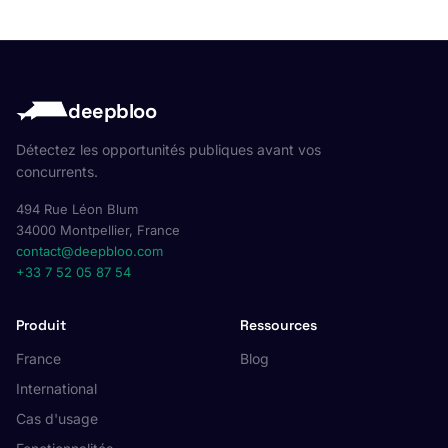
deepbloo
Détectez les opportunités publiques avant vos
concurrents.
494 Rue Léon Blum
34000 Montpellier, France
contact@deepbloo.com
+33 7 52 05 87 54
Produit
Ressources
France
Blog
International
Cas d'usage