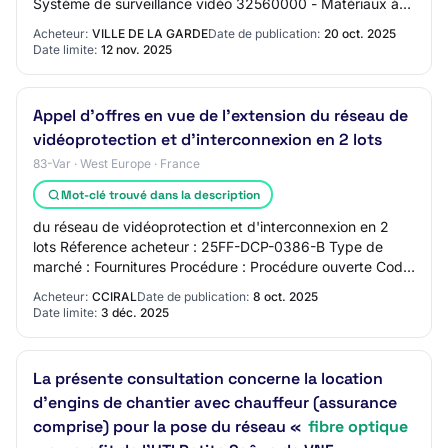
Système de surveillance vidéo 32560000 - Matériaux à
fibres optiques 32561000 - Connexions à…
Acheteur:
VILLE DE LA GARDE
Date de publication:
20 oct. 2025
Date limite:
12 nov. 2025
Appel d'offres en vue de l'extension du réseau de
vidéoprotection et d'interconnexion en 2 lots
83-Var · West Europe · France
Mot-clé trouvé dans la description
du réseau de vidéoprotection et d'interconnexion en 2
lots Réference acheteur : 25FF-DCP-0386-B Type de
marché : Fournitures Procédure : Procédure ouverte Code
NUTS : FRL05 Lieu principal de livraiso…
Acheteur:
CCIRAL
Date de publication:
8 oct. 2025
Date limite:
3 déc. 2025
La présente consultation concerne la location
d’engins de chantier avec chauffeur (assurance
comprise) pour la pose du réseau «
fibre optique