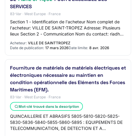
SERVICES
83-Var · West Europe · France
Section 1 - Identification de l'acheteur Nom complet de
l'acheteur: VILLE DE SAINT-TROPEZ Adresse: Plusieurs
lieux Section 2 - Communication Nom du contact: riadh
cherif Adresse mail du contact: N/C…
Acheteur:
VILLE DE SAINTTROPEZ
Date de publication:
17 mars 2026
Date limite:
8 avr. 2026
Fourniture de matériels de matériels électriques et
électroniques nécessaire au maintien en
condition opérationnelle des Eléments des Forces
Maritimes (EFM).
83-Var · West Europe · France
Mot-clé trouvé dans la description
QUINCAILLERIE ET ABRASIFS 5805-5810-5820-5825-
5830-5836-5840-5855-5860-5895 : EQUIPEMENTS DE
TELECOMMUNICATION, DE DETECTION ET A
RAYONNEMENT COHERENT 5905-5910-5915-5920-