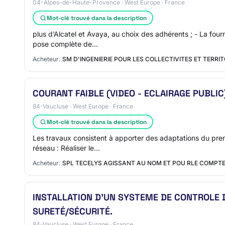
04-Alpes-de-Haute-Provence · West Europe · France
Mot-clé trouvé dans la description
plus d’Alcatel et Avaya, au choix des adhérents ; - La fou
pose complète de…
Acheteur:
SM D'INGENIERIE POUR LES COLLECTIVITES ET TERR
COURANT FAIBLE (VIDEO - ECLAIRAGE PUBLI
84-Vaucluse · West Europe · France
Mot-clé trouvé dans la description
Les travaux consistent à apporter des adaptations du pre
réseau : Réaliser le…
Acheteur:
SPL TECELYS AGISSANT AU NOM ET POU RLE COMPT
INSTALLATION D'UN SYSTEME DE CONTROLE 
SURETÉ/SÉCURITÉ.
84-Vaucluse · West Europe · France