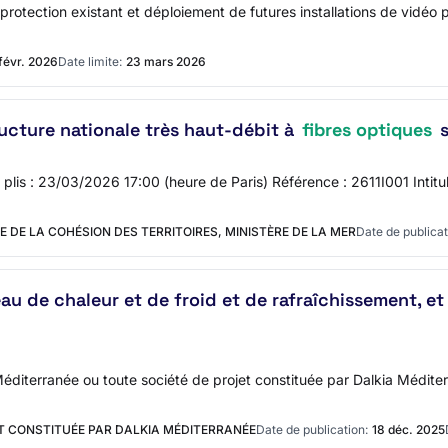
ection existant et déploiement de futures installations de vidéo prot
févr. 2026
Date limite:
23 mars 2026
ucture nationale très haut-débit à
fibres optiques
s
s plis : 23/03/2026 17:00 (heure de Paris) Référence : 2611I001 Intitu
E DE LA COHÉSION DES TERRITOIRES, MINISTÈRE DE LA MER
Date de publicat
au de chaleur et de froid et de rafraîchissement, e
a Méditerranée ou toute société de projet constituée par Dalkia Médi
T CONSTITUÉE PAR DALKIA MÉDITERRANÉE
Date de publication:
18 déc. 2025