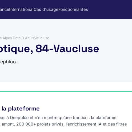
rance
International
Cas d'usage
Fonctionnalités
e Alpes Cote D Azur
›
Vaucluse
optique, 84-Vaucluse
eepbloo.
e la plateforme
s à Deepbloo et n’en montre qu’une fraction : la plateforme
x amont, 200 000+ projets privés, l’enrichissement IA et des filtres