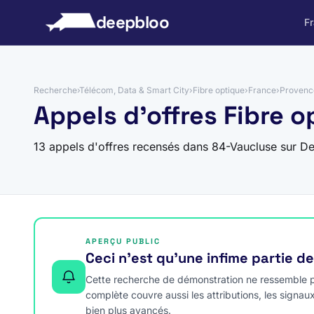
 au contenu
deepbloo
F
Recherche
›
Télécom, Data & Smart City
›
Fibre optique
›
France
›
Provenc
Appels d'offres Fibre 
13 appels d'offres recensés dans 84-Vaucluse sur D
APERÇU PUBLIC
Ceci n’est qu’une infime partie d
Cette recherche de démonstration ne ressemble pa
complète couvre aussi les attributions, les signau
bien plus avancés.