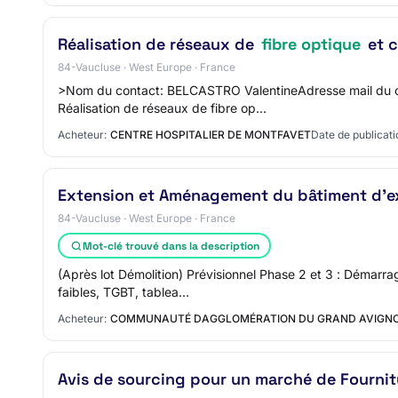
Réalisation de réseaux de
fibre optique
et c
84-Vaucluse · West Europe · France
>Nom du contact: BELCASTRO ValentineAdresse mail du co
Réalisation de réseaux de fibre op…
Acheteur:
CENTRE HOSPITALIER DE MONTFAVET
Date de publicati
Extension et Aménagement du bâtiment d'ex
84-Vaucluse · West Europe · France
Mot-clé trouvé dans la description
(Après lot Démolition) Prévisionnel Phase 2 et 3 : Démarr
faibles, TGBT, tablea…
Acheteur:
COMMUNAUTÉ DAGGLOMÉRATION DU GRAND AVIGN
Avis de sourcing pour un marché de Fournitu