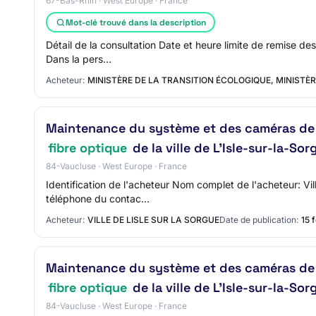
67-Bas-Rhin · West Europe · France
Mot-clé trouvé dans la description
Détail de la consultation Date et heure limite de remise de
Dans la pers…
Acheteur:
MINISTÈRE DE LA TRANSITION ÉCOLOGIQUE, MINISTÈR
Maintenance du système et des caméras de v
fibre optique
de la ville de L'Isle-sur-la-Sor
84-Vaucluse · West Europe · France
Identification de l'acheteur Nom complet de l'acheteur: V
téléphone du contac…
Acheteur:
VILLE DE LISLE SUR LA SORGUE
Date de publication:
15 
Maintenance du système et des caméras de v
fibre optique
de la ville de L'Isle-sur-la-Sor
84-Vaucluse · West Europe · France