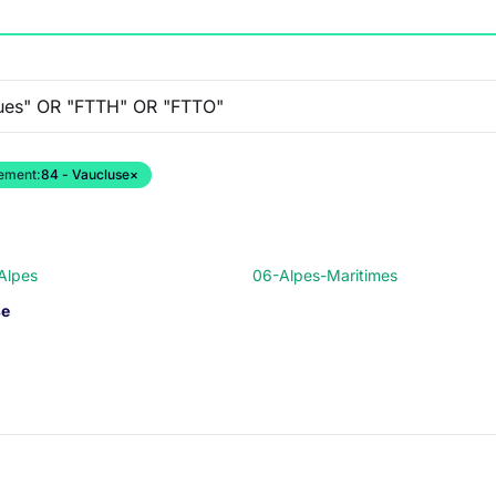
ement:
84 - Vaucluse
×
Alpes
06-Alpes-Maritimes
se