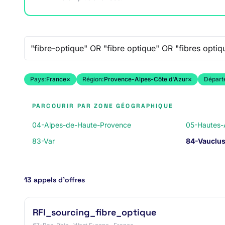
Recherche libre
Pays:
France
×
Région:
Provence-Alpes-Côte d'Azur
×
Départ
PARCOURIR PAR ZONE GÉOGRAPHIQUE
04-Alpes-de-Haute-Provence
05-Hautes-
83-Var
84-Vauclu
13 appels d’offres
RFI_sourcing_fibre_optique