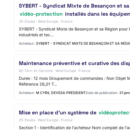
SYBERT - Syndicat Mixte de Besançon et sa R
vidéo-protection
installés dans les équipe
25-Doubs · West Europe · France
SYBERT - Syndicat Mixte de Besançon et sa Région pour le 
industriels et tec…
Acheteur:
SYBERT - SYNDICAT MIXTE DE BESANÇON ET SA RÉGI
Maintenance préventive et curative des dis
82-Tarn-et-Garonne · West Europe · France
Durée : 12 mois Groupement de commandes : Non Objet Maint
Référence 26_01 T…
Acheteur:
M CYRIL DEVESA PRÉSIDENT
Date de publication:
31 jan
Mise en place d'un système de
vidéoprotec
25-Doubs · West Europe · France
Section 1 - Identification de l'acheteur Nom complet de 