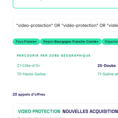
Recherche libre
Pays:
France
×
Région:
Bourgogne-Franche-Comté
×
Départe
PARCOURIR PAR ZONE GÉOGRAPHIQUE
21-Côte-d'Or
25-Doubs
70-Haute-Saône
71-Saône-et
23 appels d’offres
VIDEO PROTECTION
NOUVELLES ACQUISITION