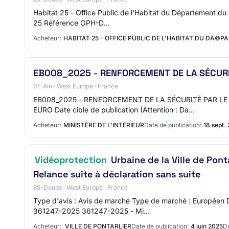
Habitat 25 - Office Public de l'Habitat du Département d
25 Référence OPH-D…
Acheteur:
HABITAT 25 - OFFICE PUBLIC DE L'HABITAT DU DÃ©P
EB008_2025 - RENFORCEMENT DE LA SÉCUR
01-Ain · West Europe · France
EB008_2025 - RENFORCEMENT DE LA SÉCURITÉ PAR LE
EURO Date cible de publication (Attention : Da…
Acheteur:
MINISTÈRE DE L'INTÉRIEUR
Date de publication:
18 sept.
Vidéoprotection
Urbaine de la Ville de Ponta
Relance suite à déclaration sans suite
25-Doubs · West Europe · France
Type d'avis : Avis de marché Type de marché : Européen
361247-2025 361247-2025 - Mi…
Acheteur:
VILLE DE PONTARLIER
Date de publication:
4 juin 2025
Da