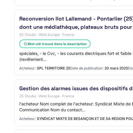
Reconversion Ilot Lallemand - Pontarlier (25
dont une médiathèque, plateaux bruts pour en
25-Doubs · West Europe · France
Mot-clé trouvé dans la description
spéciales, - le Cvc, - les courants électriques fort et fai
(revêtement…
Acheteur:
SPL TERRITOIRE 25
Date de publication:
20 mars 2025
Dat
Gestion des alarmes issues des dispositifs 
25-Doubs · West Europe · France
l'acheteur Nom complet de l'acheteur: Syndicat Mixte de 
Communication Nom du contact…
Acheteur:
SYNDICAT MIXTE DE BESANÇON ET DE SA RÉGION POU