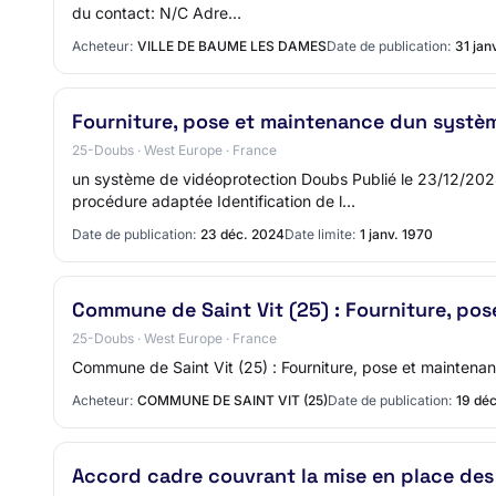
du contact: N/C Adre…
Acheteur:
VILLE DE BAUME LES DAMES
Date de publication:
31 jan
Fourniture, pose et maintenance dun syst
25-Doubs · West Europe · France
un système de vidéoprotection Doubs Publié le 23/12/2
procédure adaptée Identification de l…
Date de publication:
23 déc. 2024
Date limite:
1 janv. 1970
Commune de Saint Vit (25) : Fourniture, po
25-Doubs · West Europe · France
Commune de Saint Vit (25) : Fourniture, pose et maintena
Acheteur:
COMMUNE DE SAINT VIT (25)
Date de publication:
19 dé
Accord cadre couvrant la mise en place des