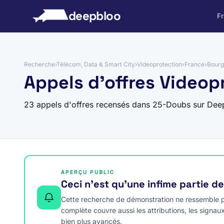
 au contenu
deepbloo
F
Recherche
›
Télécom, Data & Smart City
›
Videoprotection
›
France
›
Bourg
Appels d'offres Videop
23 appels d'offres recensés dans 25-Doubs sur Dee
APERÇU PUBLIC
Ceci n’est qu’une infime partie d
Cette recherche de démonstration ne ressemble pa
complète couvre aussi les attributions, les signau
bien plus avancés.