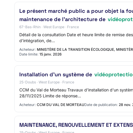
Le présent marché public a pour objet la fo
maintenance de l'architecture de
vidéoprot
67-Bas-Rhin · West Europe · France
Détail de la consultation Date et heure limite de remise de
d'intégration, de…
Acheteur:
MINISTÈRE DE LA TRANSITION ÉCOLOGIQUE, MINISTÈR
Date limite:
15 janv. 2026
Installation d'un système de
vidéoprotecti
25-Doubs · West Europe · France
CCM du Val de Morteau Travaux d'installation d'un syst
28/11/2025 Limite de réponse…
Acheteur:
CCM DU VAL DE MORTEAU
Date de publication:
28 nov.
MAINTENANCE, RENOUVELLEMENT ET EXTENS
25-Doubs · West Europe · France