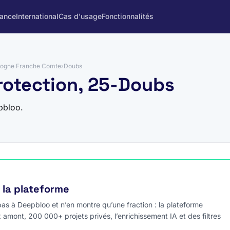
rance
International
Cas d'usage
Fonctionnalités
ogne Franche Comte
›
Doubs
rotection, 25-Doubs
pbloo.
e la plateforme
s à Deepbloo et n’en montre qu’une fraction : la plateforme
x amont, 200 000+ projets privés, l’enrichissement IA et des filtres