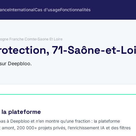
rance
International
Cas d'usage
Fonctionnalités
ogne Franche Comte
›
Saone Et Loire
rotection, 71-Saône-et-Lo
 sur Deepbloo.
e la plateforme
s à Deepbloo et n’en montre qu’une fraction : la plateforme
x amont, 200 000+ projets privés, l’enrichissement IA et des filtres