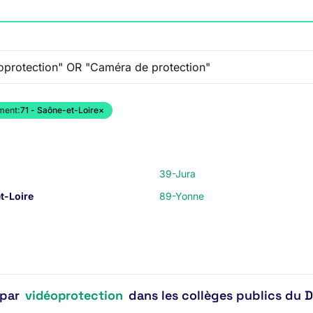
ment:
71 - Saône-et-Loire
×
39-Jura
t-Loire
89-Yonne
 par
vidéoprotection
dans les collèges publics du D