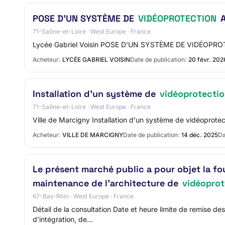
POSE D'UN SYSTÈME DE
VIDÉOPROTECTION
A
71-Saône-et-Loire · West Europe · France
Lycée Gabriel Voisin POSE D'UN SYSTÈME DE VIDÉOPROT
Acheteur:
LYCÉE GABRIEL VOISIN
Date de publication:
20 févr. 202
Installation d'un système de
vidéoprotecti
71-Saône-et-Loire · West Europe · France
Ville de Marcigny Installation d'un système de vidéoprotec
Acheteur:
VILLE DE MARCIGNY
Date de publication:
14 déc. 2025
Da
Le présent marché public a pour objet la fo
maintenance de l'architecture de
vidéoprot
67-Bas-Rhin · West Europe · France
Détail de la consultation Date et heure limite de remise de
d'intégration, de…