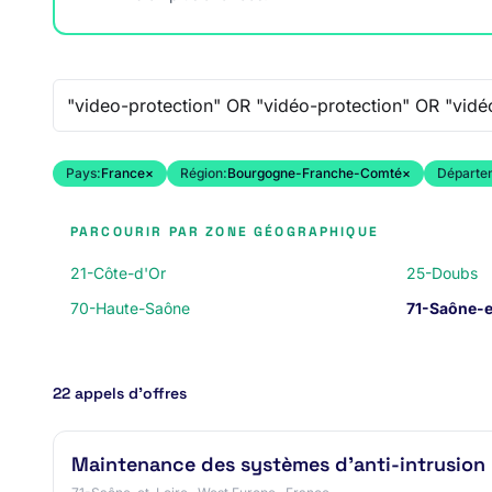
Recherche libre
Pays:
France
×
Région:
Bourgogne-Franche-Comté
×
Départe
PARCOURIR PAR ZONE GÉOGRAPHIQUE
21-Côte-d'Or
25-Doubs
70-Haute-Saône
71-Saône-e
22 appels d’offres
Maintenance des systèmes d’anti-intrusion