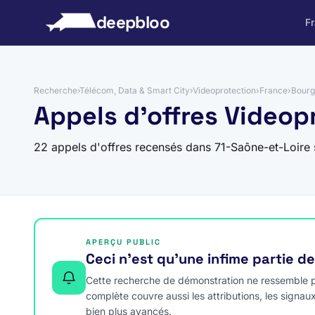
 au contenu
deepbloo
F
Recherche
›
Télécom, Data & Smart City
›
Videoprotection
›
France
›
Bourg
Appels d'offres Videop
22 appels d'offres recensés dans 71-Saône-et-Loire
APERÇU PUBLIC
Ceci n’est qu’une infime partie d
Cette recherche de démonstration ne ressemble pa
complète couvre aussi les attributions, les signau
bien plus avancés.