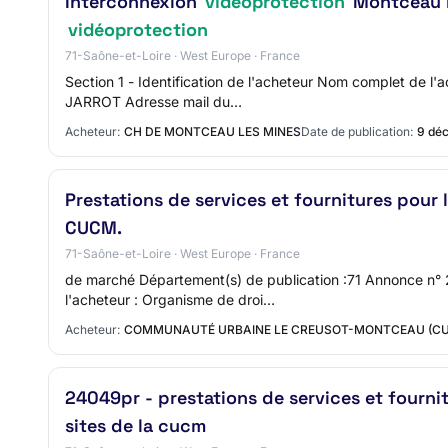
Interconnexion
vidéoprotection
Montceau le
vidéoprotection
71-Saône-et-Loire · West Europe · France
Section 1 - Identification de l'acheteur Nom complet de l
JARROT Adresse mail du…
Acheteur:
CH DE MONTCEAU LES MINES
Date de publication:
9 dé
Prestations de services et fournitures pour
CUCM.
71-Saône-et-Loire · West Europe · France
de marché Département(s) de publication :71 Annonce n° 
l'acheteur : Organisme de droi…
Acheteur:
COMMUNAUTÉ URBAINE LE CREUSOT-MONTCEAU (C
24049pr - prestations de services et fourni
sites de la cucm