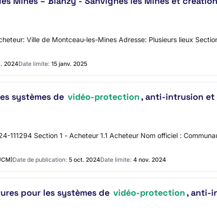
s Mines – Blanzy - Sanvignes les Mines et créatio
'acheteur: Ville de Montceau-les-Mines Adresse: Plusieurs lieux Sec
c. 2024
Date limite:
15 janv. 2025
 les systèmes de
vidéo-protection
, anti-intrusion et
24-111294 Section 1 - Acheteur 1.1 Acheteur Nom officiel : Commun
UCM)
Date de publication:
5 oct. 2024
Date limite:
4 nov. 2024
tures pour les systèmes de
vidéo-protection
, anti-