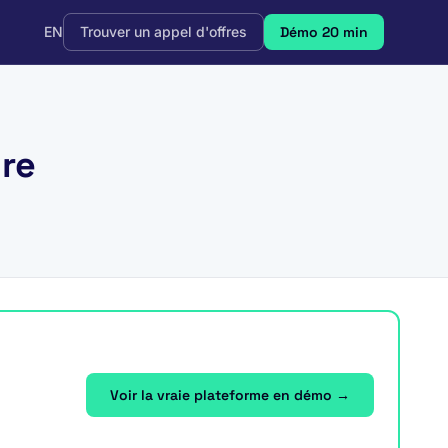
EN
Trouver un appel d'offres
Démo 20 min
ire
Voir la vraie plateforme en démo →