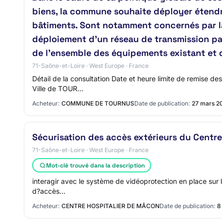
biens, la commune souhaite déployer étendr
bâtiments. Sont notamment concernés par la
déploiement d’un réseau de transmission par
de l’ensemble des équipements existant et 
71-Saône-et-Loire · West Europe · France
Détail de la consultation Date et heure limite de remise d
Ville de TOUR…
Acheteur:
COMMUNE DE TOURNUS
Date de publication:
27 mars 2
Sécurisation des accès extérieurs du Centre
71-Saône-et-Loire · West Europe · France
Mot-clé trouvé dans la description
interagir avec le système de vidéoprotection en place sur le
d?accès…
Acheteur:
CENTRE HOSPITALIER DE MÂCON
Date de publication:
8