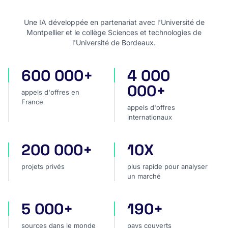
Une IA développée en partenariat avec l'Université de
Montpellier et le collège Sciences et technologies de
l'Université de Bordeaux.
600 000+
4 000
appels d'offres en France
appels d'offres internatio
000+
appels d'offres en
France
appels d'offres
internationaux
200 000+
10X
projets privés
plus rapide pour analyser
projets privés
plus rapide pour analyser
un marché
5 000+
190+
sources dans le monde
pays couverts
sources dans le monde
pays couverts