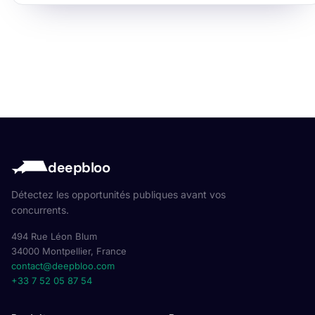
deepbloo
Détectez les opportunités publiques avant vos
concurrents.
494 Rue Léon Blum
34000 Montpellier, France
contact@deepbloo.com
+33 7 52 05 87 54