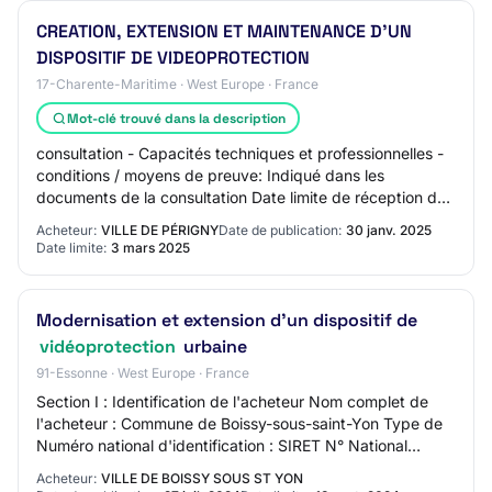
CREATION, EXTENSION ET MAINTENANCE D'UN
DISPOSITIF DE VIDEOPROTECTION
17-Charente-Maritime · West Europe · France
Mot-clé trouvé dans la description
consultation - Capacités techniques et professionnelles -
conditions / moyens de preuve: Indiqué dans les
documents de la consultation Date limite de réception des
plis: lundi, 3 mars 2025 à 00:00:00…
Acheteur:
VILLE DE PÉRIGNY
Date de publication:
30 janv. 2025
Date limite:
3 mars 2025
Modernisation et extension d'un dispositif de
vidéoprotection
urbaine
91-Essonne · West Europe · France
Section I : Identification de l'acheteur Nom complet de
l'acheteur : Commune de Boissy-sous-saint-Yon Type de
Numéro national d'identification : SIRET N° National
d'identification : 21910085600018 Vi…
Acheteur:
VILLE DE BOISSY SOUS ST YON