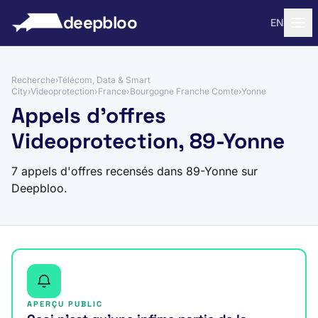
 au contenu
deepbloo
EN
Recherche
›
Télécom, Data & Smart
City
›
Videoprotection
›
France
›
Bourgogne Franche Comte
›
Yonne
Appels d'offres
Videoprotection, 89-Yonne
7 appels d'offres recensés dans 89-Yonne sur
Deepbloo.
APERÇU PUBLIC