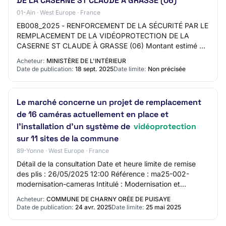
DE LA CASERNE ST CLAUDE À GRASSE (06)
01-Ain · West Europe · France
EB008_2025 - RENFORCEMENT DE LA SÉCURITÉ PAR LE
REMPLACEMENT DE LA VIDÉOPROTECTION DE LA
CASERNE ST CLAUDE À GRASSE (06) Montant estimé du
marché: 50000 EURO Date cible de publication (Attention
Acheteur:
MINISTÈRE DE L'INTÉRIEUR
: Da…
Date de publication:
18 sept. 2025
Date limite:
Non précisée
Le marché concerne un projet de remplacement
de 16 caméras actuellement en place et
l'installation d'un système de
vidéoprotection
sur 11 sites de la commune
89-Yonne · West Europe · France
Détail de la consultation Date et heure limite de remise
des plis : 26/05/2025 12:00 Référence : ma25-002-
modernisation-cameras Intitulé : Modernisation et
extension du parc de vidéo surveillance de…
Acheteur:
COMMUNE DE CHARNY ORÉE DE PUISAYE
Date de publication:
24 avr. 2025
Date limite:
25 mai 2025