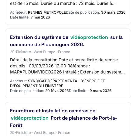
est de 15 mois. Durée du marché : 72 mois. Durée à
compter du 01/09/26 Acceptation des variantes :…
Acheteur:
RENNES MÉTROPOLE
Date de publication:
30 mars 2026
Date limite:
7 mai 2026
Extension du système de
vidéoprotection
sur la
commune de Ploumoguer 2026.
29-Finistère · West Europe · France
Détail de la consultation Date et heure limite de remise
des plis : 09/03/2026 12:00 Référence :
MAPAPLOUMVIDEO2026 Intitulé : Extension du système
de vidéoprotection sur la commune de Ploumoguer 202…
Acheteur:
SYNDICAT DÉPARTEMENTAL D'ÉNERGIE ET
D'ÉQUIPEMENT DU FINISTÈRE
Date de publication:
20 févr. 2026
Date limite:
9 mars 2026
Fourniture et installation caméras de
vidéoprotection
Port de plaisance de Port-la-
Forêt
29-Finistère · West Europe · France