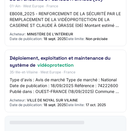
01-Ain · West Europe · France
EB008_2025 - RENFORCEMENT DE LA SÉCURITÉ PAR LE
REMPLACEMENT DE LA VIDÉOPROTECTION DE LA
CASERNE ST CLAUDE À GRASSE (06) Montant estimé du
marché: 50000 EURO Date cible de publication (Attention
Acheteur:
MINISTÈRE DE L'INTÉRIEUR
: Da…
Date de publication:
18 sept. 2025
Date limite:
Non précisée
Déploiement, exploitation et maintenance du
système de
vidéoprotection
35-Ille-et-Vilaine · West Europe · France
Type d'avis : Avis de marché Type de marché : National
Date de publication : 18/09/2025 Référence : 74222600
Publié dans : OUEST-FRANCE (18/09/2025) Commune de
Noyal-sur-Vilaine Déploiement, exploita…
Acheteur:
VILLE DE NOYAL SUR VILAINE
Date de publication:
18 sept. 2025
Date limite:
17 oct. 2025