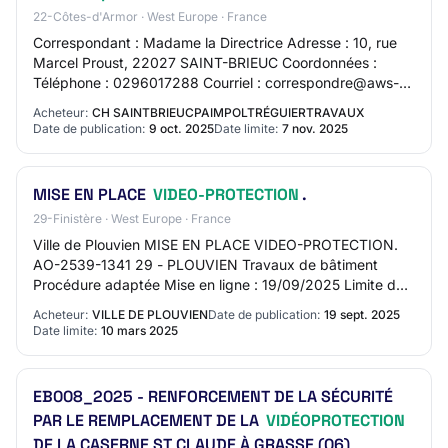
22-Côtes-d'Armor · West Europe · France
Correspondant : Madame la Directrice Adresse : 10, rue
Marcel Proust, 22027 SAINT-BRIEUC Coordonnées :
Téléphone : 0296017288 Courriel : correspondre@aws-
france.com Adresse internet : https://www.ch-…
Acheteur:
CH SAINTBRIEUCPAIMPOLTRÉGUIERTRAVAUX
Date de publication:
9 oct. 2025
Date limite:
7 nov. 2025
MISE EN PLACE
VIDEO-PROTECTION
.
29-Finistère · West Europe · France
Ville de Plouvien MISE EN PLACE VIDEO-PROTECTION.
AO-2539-1341 29 - PLOUVIEN Travaux de bâtiment
Procédure adaptée Mise en ligne : 19/09/2025 Limite de
réponse : 03/10/2025
Acheteur:
VILLE DE PLOUVIEN
Date de publication:
19 sept. 2025
Date limite:
10 mars 2025
EB008_2025 - RENFORCEMENT DE LA SÉCURITÉ
PAR LE REMPLACEMENT DE LA
VIDÉOPROTECTION
DE LA CASERNE ST CLAUDE À GRASSE (06)