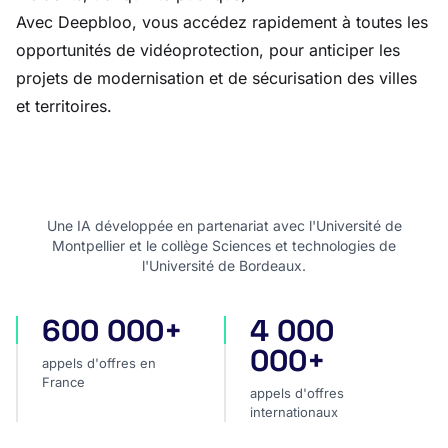
Avec Deepbloo, vous accédez rapidement à toutes les
opportunités de vidéoprotection, pour anticiper les
projets de modernisation et de sécurisation des villes
et territoires.
Une IA développée en partenariat avec l'Université de
Montpellier et le collège Sciences et technologies de
l'Université de Bordeaux.
600 000+
4 000
appels d'offres en France
appels d'offres internatio
000+
appels d'offres en
France
appels d'offres
internationaux