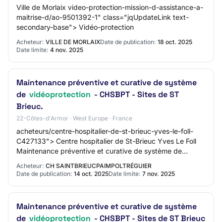
Ville de Morlaix video-protection-mission-d-assistance-a-
maitrise-d/ao-9501392-1" class="jqUpdateLink text-
secondary-base"> Vidéo-protection
Acheteur:
VILLE DE MORLAIX
Date de publication:
18 oct. 2025
Date limite:
4 nov. 2025
Maintenance préventive et curative de système
de
vidéoprotection
- CHSBPT - Sites de ST
Brieuc.
22-Côtes-d'Armor · West Europe · France
acheteurs/centre-hospitalier-de-st-brieuc-yves-le-foll-
C427133"> Centre hospitalier de St-Brieuc Yves Le Foll
Maintenance préventive et curative de système de
vidéoprotection
Acheteur:
CH SAINTBRIEUCPAIMPOLTRÉGUIER
Date de publication:
14 oct. 2025
Date limite:
7 nov. 2025
Maintenance préventive et curative de système
de
vidéoprotection
- CHSBPT - Sites de ST Brieuc