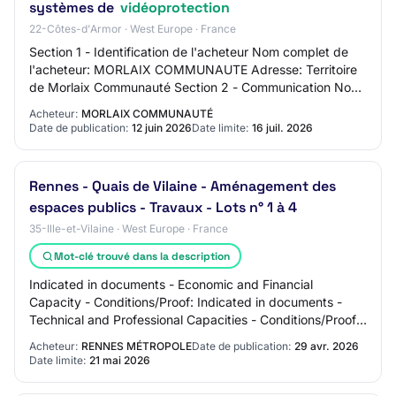
systèmes de
vidéoprotection
22-Côtes-d'Armor · West Europe · France
Section 1 - Identification de l'acheteur Nom complet de
l'acheteur: MORLAIX COMMUNAUTE Adresse: Territoire
de Morlaix Communauté Section 2 - Communication Nom
du contact: Service Commande publique Ad…
Acheteur:
MORLAIX COMMUNAUTÉ
Date de publication:
12 juin 2026
Date limite:
16 juil. 2026
Rennes - Quais de Vilaine - Aménagement des
espaces publics - Travaux - Lots n° 1 à 4
35-Ille-et-Vilaine · West Europe · France
Mot-clé trouvé dans la description
Indicated in documents - Economic and Financial
Capacity - Conditions/Proof: Indicated in documents -
Technical and Professional Capacities - Conditions/Proof:
Indicated in documents Submission Deadl…
Acheteur:
RENNES MÉTROPOLE
Date de publication:
29 avr. 2026
Date limite:
21 mai 2026