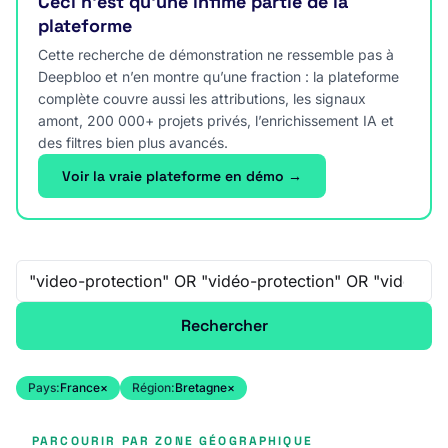
Ceci n’est qu’une infime partie de la
plateforme
Cette recherche de démonstration ne ressemble pas à
Deepbloo et n’en montre qu’une fraction : la plateforme
complète couvre aussi les attributions, les signaux
amont, 200 000+ projets privés, l’enrichissement IA et
des filtres bien plus avancés.
Voir la vraie plateforme en démo →
Recherche libre
Rechercher
Pays:
France
×
Région:
Bretagne
×
PARCOURIR PAR ZONE GÉOGRAPHIQUE