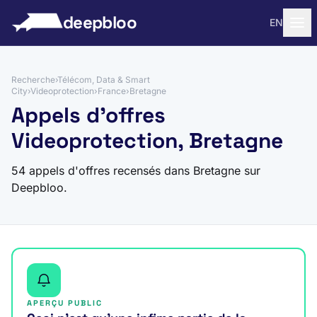
 au contenu
deepbloo
EN
Recherche
›
Télécom, Data & Smart
City
›
Videoprotection
›
France
›
Bretagne
Appels d'offres
Videoprotection, Bretagne
54 appels d'offres recensés dans Bretagne sur
Deepbloo.
APERÇU PUBLIC