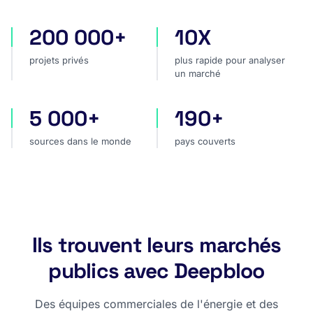
200 000+
10X
projets privés
plus rapide pour analyser
projets privés
plus rapide pour analyser
un marché
5 000+
190+
sources dans le monde
pays couverts
sources dans le monde
pays couverts
Ils trouvent leurs marchés
publics avec Deepbloo
Des équipes commerciales de l'énergie et des