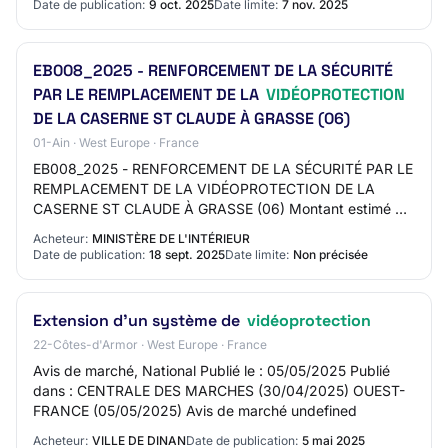
Date de publication:
9 oct. 2025
Date limite:
7 nov. 2025
EB008_2025 - RENFORCEMENT DE LA SÉCURITÉ
PAR LE REMPLACEMENT DE LA
VIDÉOPROTECTION
DE LA CASERNE ST CLAUDE À GRASSE (06)
01-Ain · West Europe · France
EB008_2025 - RENFORCEMENT DE LA SÉCURITÉ PAR LE
REMPLACEMENT DE LA VIDÉOPROTECTION DE LA
CASERNE ST CLAUDE À GRASSE (06) Montant estimé du
marché: 50000 EURO Date cible de publication (Attention
Acheteur:
MINISTÈRE DE L'INTÉRIEUR
: Da…
Date de publication:
18 sept. 2025
Date limite:
Non précisée
Extension d'un système de
vidéoprotection
22-Côtes-d'Armor · West Europe · France
Avis de marché, National Publié le : 05/05/2025 Publié
dans : CENTRALE DES MARCHES (30/04/2025) OUEST-
FRANCE (05/05/2025) Avis de marché undefined
Acheteur:
VILLE DE DINAN
Date de publication:
5 mai 2025