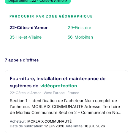
Département:
22 - Côtes-d'Armor
×
PARCOURIR PAR ZONE GÉOGRAPHIQUE
22-Côtes-d'Armor
29-Finistère
35-Ille-et-Vilaine
56-Morbihan
7 appels d’offres
Fourniture, installation et maintenance de
systèmes de
vidéoprotection
22-Côtes-d'Armor · West Europe · France
Section 1 - Identification de l'acheteur Nom complet de
l'acheteur: MORLAIX COMMUNAUTE Adresse: Territoire
de Morlaix Communauté Section 2 - Communication Nom
du contact: Service Commande publique Ad…
Acheteur:
MORLAIX COMMUNAUTÉ
Date de publication:
12 juin 2026
Date limite:
16 juil. 2026