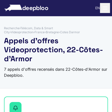
 au contenu
deepbloo
EN
Recherche
›
Télécom, Data & Smart
City
›
Videoprotection
›
France
›
Bretagne
›
Cotes Darmor
Appels d'offres
Videoprotection, 22-Côtes-
d'Armor
7 appels d'offres recensés dans 22-Côtes-d'Armor sur
Deepbloo.