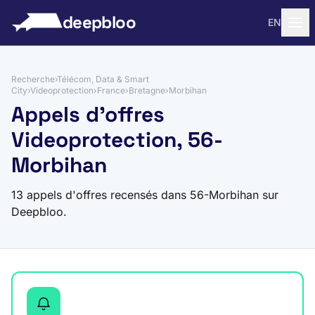
 au contenu
deepbloo
EN
Recherche
›
Télécom, Data & Smart
City
›
Videoprotection
›
France
›
Bretagne
›
Morbihan
Appels d'offres
Videoprotection, 56-
Morbihan
13 appels d'offres recensés dans 56-Morbihan sur
Deepbloo.