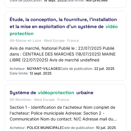
Date de publication:
18 sept. 2025
Date limite:
Non précisée
Étude, la conception, la fourniture, l'installation
et la mise en exploitation d'un système de
vidéo
protection
49-Maine-et-Loire · West Europe · France
Avis de marché, National Publié le : 22/07/2025 Publié
dans : CENTRALE DES MARCHES (18/07/2025) MAINE
LIBRE (22/07/2025) Avis de marché undefined
Acheteur:
NOYANT-VILLAGES
Date de publication:
22 juil. 2025
Date limite:
12 sept. 2025
Système de
vidéoprotection
urbaine
56-Morbihan · West Europe · France
Section 1 - Identification de l'acheteur Nom complet de
l'acheteur: Police municipale Adresse: Section 2 -
Communication Nom du contact: N/C Adresse mail du
contact: N/C Numéro de téléphone du contac…
Acheteur:
POLICE MUNICIPALE
Date de publication:
10 juil. 2025