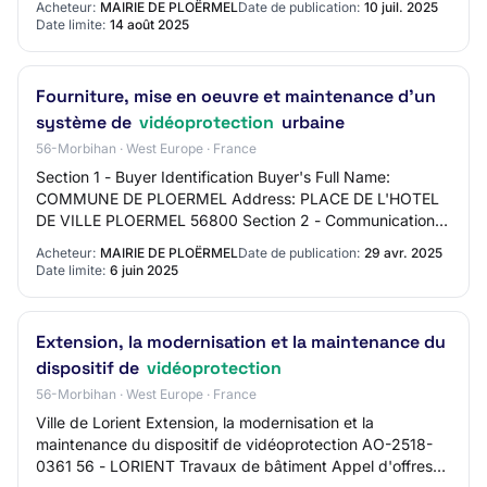
Acheteur:
MAIRIE DE PLOËRMEL
Date de publication:
10 juil. 2025
Date limite:
14 août 2025
Fourniture, mise en oeuvre et maintenance d'un
système de
vidéoprotection
urbaine
56-Morbihan · West Europe · France
Section 1 - Buyer Identification Buyer's Full Name:
COMMUNE DE PLOERMEL Address: PLACE DE L'HOTEL
DE VILLE PLOERMEL 56800 Section 2 - Communication
Contact Name: N/C Contact Email Address:
Acheteur:
MAIRIE DE PLOËRMEL
Date de publication:
29 avr. 2025
commandepu…
Date limite:
6 juin 2025
Extension, la modernisation et la maintenance du
dispositif de
vidéoprotection
56-Morbihan · West Europe · France
Ville de Lorient Extension, la modernisation et la
maintenance du dispositif de vidéoprotection AO-2518-
0361 56 - LORIENT Travaux de bâtiment Appel d'offres