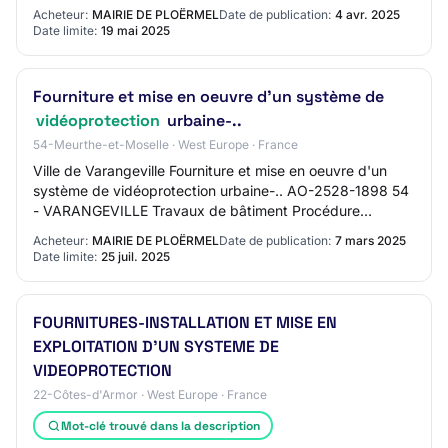
Contact Name: N/C Contact Email Address:
Acheteur:
MAIRIE DE PLOËRMEL
Date de publication:
4 avr. 2025
commandepu…
Date limite:
19 mai 2025
Fourniture et mise en oeuvre d'un système de
vidéoprotection
urbaine-..
54-Meurthe-et-Moselle · West Europe · France
Ville de Varangeville Fourniture et mise en oeuvre d'un
système de vidéoprotection urbaine-.. AO-2528-1898 54
- VARANGEVILLE Travaux de bâtiment Procédure
adaptée Mise en ligne : 03/07/2025 Limite de…
Acheteur:
MAIRIE DE PLOËRMEL
Date de publication:
7 mars 2025
Date limite:
25 juil. 2025
FOURNITURES-INSTALLATION ET MISE EN
EXPLOITATION D'UN SYSTEME DE
VIDEOPROTECTION
22-Côtes-d'Armor · West Europe · France
Mot-clé trouvé dans la description