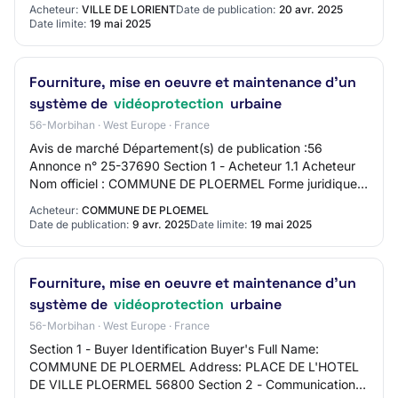
ouvert Mise en ligne : 20/04/2025 Limite d…
Acheteur:
VILLE DE LORIENT
Date de publication:
20 avr. 2025
Date limite:
19 mai 2025
Fourniture, mise en oeuvre et maintenance d'un
système de
vidéoprotection
urbaine
56-Morbihan · West Europe · France
Avis de marché Département(s) de publication :56
Annonce n° 25-37690 Section 1 - Acheteur 1.1 Acheteur
Nom officiel : COMMUNE DE PLOERMEL Forme juridique
de l'acheteur : Organisme de droit public Act…
Acheteur:
COMMUNE DE PLOEMEL
Date de publication:
9 avr. 2025
Date limite:
19 mai 2025
Fourniture, mise en oeuvre et maintenance d'un
système de
vidéoprotection
urbaine
56-Morbihan · West Europe · France
Section 1 - Buyer Identification Buyer's Full Name:
COMMUNE DE PLOERMEL Address: PLACE DE L'HOTEL
DE VILLE PLOERMEL 56800 Section 2 - Communication