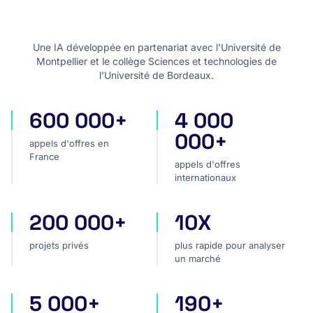
Une IA développée en partenariat avec l'Université de
Montpellier et le collège Sciences et technologies de
l'Université de Bordeaux.
600 000+
4 000
appels d'offres en France
appels d'offres internatio
000+
appels d'offres en
France
appels d'offres
internationaux
200 000+
10X
projets privés
plus rapide pour analyser
projets privés
plus rapide pour analyser
un marché
5 000+
190+
sources dans le monde
pays couverts