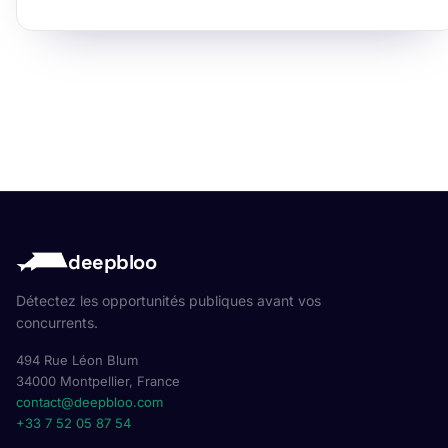
deepbloo
Détectez les opportunités publiques avant vos
concurrents.
494 Rue Léon Blum
34000 Montpellier, France
contact@deepbloo.com
+33 7 52 05 87 54