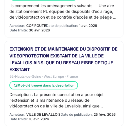
Ils comprennent les aménagements suivants : - Une aire
de stationnement PL équipée de dispositifs d’éclairage,
de vidéoprotection et de contrôle d’accès et de péage de
type barrière ; - Des voies de…
Acheteur:
COFIROUTE
Date de publication:
1 avr. 2026
Date limite:
30 avr. 2026
EXTENSION ET DE MAINTENANCE DU DISPOSITIF DE
VIDEOPROTECTION EXISTANT DE LA VILLE DE
LEVALLOIS AINSI QUE DU RESEAU FIBRE OPTIQUE
EXISTANT
92-Hauts-de-Seine · West Europe · France
Mot-clé trouvé dans la description
Description : La présente consultation a pour objet
l'extension et la maintenance du réseau de
vidéoprotection de la ville de Levallois, ainsi que
l'extension du réseau fibre optique existant. Les pr…
Acheteur:
VILLE DE LEVALLOIS
Date de publication:
25 févr. 2026
Date limite:
10 avr. 2026