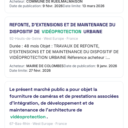
Acheteur:
COMMUNE DE RUEILMALMAISON
Date de publication:
9 févr. 2026
Date limite:
13 mars 2026
REFONTE, D'EXTENSIONS ET DE MAINTENANCE DU
DISPOSITIF DE
VIDÉOPROTECTION
URBAINE
92-Hauts-de-Seine · West Europe · France
Durée : 48 mois Objet : TRAVAUX DE REFONTE,
D'EXTENSIONS ET DE MAINTENANCE DU DISPOSITIF DE
VIDÉOPROTECTION URBAINE Réference acheteur :
26AT-CP-1173-C Type de marché : Travaux Procédure :
Acheteur:
MAIRIE DE COLOMBES
Date de publication:
9 janv. 2026
Procédure…
Date limite:
27 févr. 2026
Le présent marché public a pour objet la
fourniture de caméras et de prestations associées
d'intégration, de développement et de
maintenance de l'architecture de
vidéoprotection
.
67-Bas-Rhin · West Europe · France