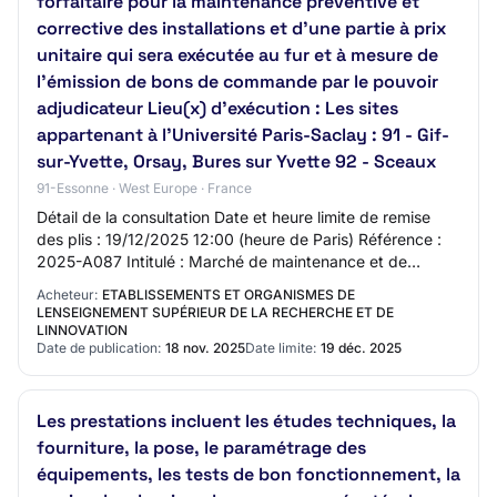
forfaitaire pour la maintenance préventive et
corrective des installations et d'une partie à prix
unitaire qui sera exécutée au fur et à mesure de
l'émission de bons de commande par le pouvoir
adjudicateur Lieu(x) d'exécution : Les sites
appartenant à l'Université Paris-Saclay : 91 - Gif-
sur-Yvette, Orsay, Bures sur Yvette 92 - Sceaux
91-Essonne · West Europe · France
Détail de la consultation Date et heure limite de remise
des plis : 19/12/2025 12:00 (heure de Paris) Référence :
2025-A087 Intitulé : Marché de maintenance et de
déploiement des équipements de vidéo…
Acheteur:
ETABLISSEMENTS ET ORGANISMES DE
LENSEIGNEMENT SUPÉRIEUR DE LA RECHERCHE ET DE
LINNOVATION
Date de publication:
18 nov. 2025
Date limite:
19 déc. 2025
Les prestations incluent les études techniques, la
fourniture, la pose, le paramétrage des
équipements, les tests de bon fonctionnement, la