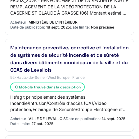
EB008_2025 - RENFORCEMENT DE LA SÉCURITÉ PAR LE
REMPLACEMENT DE LA VIDÉOPROTECTION DE LA
CASERNE ST CLAUDE À GRASSE (06) Montant estimé du
marché: 50000 EURO Date cible de publication (Attention
Acheteur:
MINISTÈRE DE L'INTÉRIEUR
: Da…
Date de publication:
18 sept. 2025
Date limite:
Non précisée
Maintenance préventive, corrective et installation
de systèmes de sécurité incendie et de sûreté
dans divers bâtiments municipaux de la ville et du
CCAS de Levallois
92-Hauts-de-Seine · West Europe · France
Mot-clé trouvé dans la description
Il s'agit principalement des systèmes
Incendie/Intrusion/Contrôle d'accès (CA)/Vidéo
protection/Eclairage de Sécurité/Groupe Electrogène et
Poste Haute Tension/Basse Tension (HT/BT).
Acheteur:
VILLE DE LEVALLOIS
Date de publication:
14 sept. 2025
Date limite:
27 oct. 2025