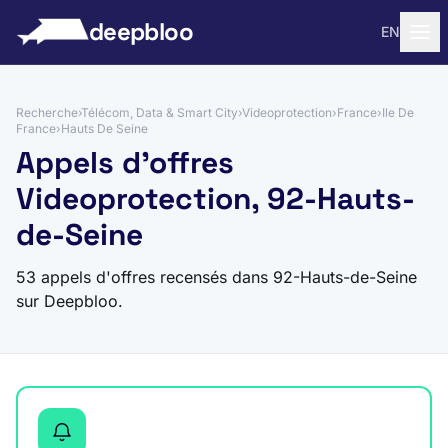
 au contenu
deepbloo
EN
Recherche
›
Télécom, Data & Smart City
›
Videoprotection
›
France
›
Ile De
France
›
Hauts De Seine
Appels d'offres
Videoprotection, 92-Hauts-
de-Seine
53 appels d'offres recensés dans 92-Hauts-de-Seine
sur Deepbloo.