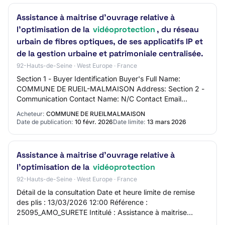
Assistance à maitrise d'ouvrage relative à
l'optimisation de la
vidéoprotection
, du réseau
urbain de fibres optiques, de ses applicatifs IP et
de la gestion urbaine et patrimoniale centralisée.
92-Hauts-de-Seine · West Europe · France
Section 1 - Buyer Identification Buyer's Full Name:
COMMUNE DE RUEIL-MALMAISON Address: Section 2 -
Communication Contact Name: N/C Contact Email
Address: N/C Contact Phone Number: N/C Section 3 -
Acheteur:
COMMUNE DE RUEILMALMAISON
Ma…
Date de publication:
10 févr. 2026
Date limite:
13 mars 2026
Assistance à maitrise d'ouvrage relative à
l'optimisation de la
vidéoprotection
92-Hauts-de-Seine · West Europe · France
Détail de la consultation Date et heure limite de remise
des plis : 13/03/2026 12:00 Référence :
25095_AMO_SURETE Intitulé : Assistance à maitrise
d'ouvrage relative à l'optimisation de la vidéoprote…