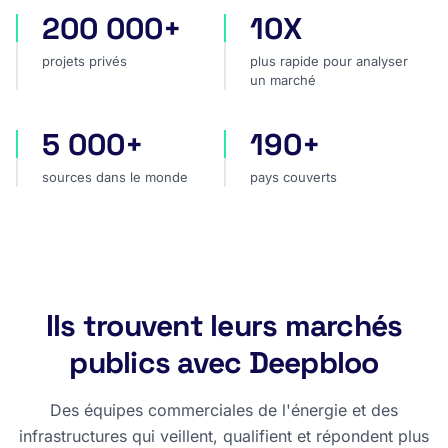
200 000+
10X
projets privés
plus rapide pour analyser
projets privés
plus rapide pour analyser
un marché
5 000+
190+
sources dans le monde
pays couverts
sources dans le monde
pays couverts
Ils trouvent leurs marchés
publics avec Deepbloo
Des équipes commerciales de l'énergie et des
infrastructures qui veillent, qualifient et répondent plus