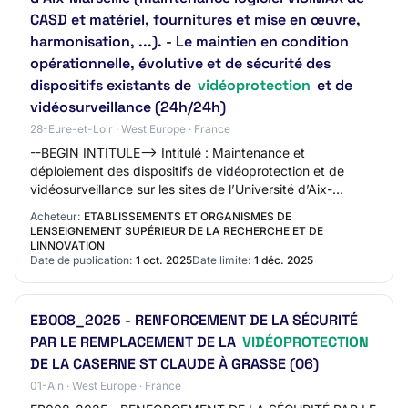
CASD et matériel, fournitures et mise en œuvre,
harmonisation, ...). - Le maintien en condition
opérationnelle, évolutive et de sécurité des
dispositifs existants de
vidéoprotection
et de
vidéosurveillance (24h/24h)
28-Eure-et-Loir · West Europe · France
--BEGIN INTITULE--> Intitulé : Maintenance et
déploiement des dispositifs de vidéoprotection et de
vidéosurveillance sur les sites de l’Université d’Aix-
Marseille <!
Acheteur:
ETABLISSEMENTS ET ORGANISMES DE
LENSEIGNEMENT SUPÉRIEUR DE LA RECHERCHE ET DE
LINNOVATION
Date de publication:
1 oct. 2025
Date limite:
1 déc. 2025
EB008_2025 - RENFORCEMENT DE LA SÉCURITÉ
PAR LE REMPLACEMENT DE LA
VIDÉOPROTECTION
DE LA CASERNE ST CLAUDE À GRASSE (06)
01-Ain · West Europe · France