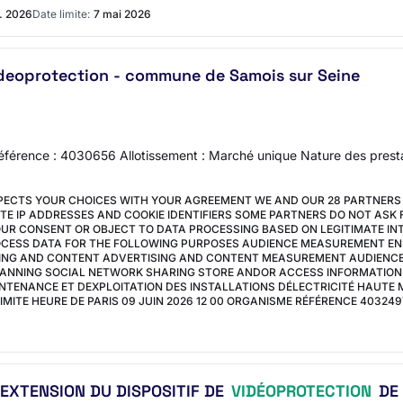
. 2026
Date limite:
7 mai 2026
ideoprotection - commune de Samois sur Seine
 Référence : 4030656 Allotissement : Marché unique Nature des pres
SPECTS YOUR CHOICES WITH YOUR AGREEMENT WE AND OUR 28 PARTNERS 
ITE IP ADDRESSES AND COOKIE IDENTIFIERS SOME PARTNERS DO NOT AS
UR CONSENT OR OBJECT TO DATA PROCESSING BASED ON LEGITIMATE INTE
ROCESS DATA FOR THE FOLLOWING PURPOSES AUDIENCE MEASUREMENT E
SING AND CONTENT ADVERTISING AND CONTENT MEASUREMENT AUDIENCE
CANNING SOCIAL NETWORK SHARING STORE ANDOR ACCESS INFORMATION 
AINTENANCE ET DEXPLOITATION DES INSTALLATIONS DÉLECTRICITÉ HAUTE 
LIMITE HEURE DE PARIS 09 JUIN 2026 12 00 ORGANISME RÉFÉRENCE 403
EXTENSION DU DISPOSITIF DE
VIDÉOPROTECTION
DE 