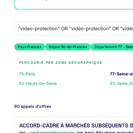
Recherche libre
Pays:
France
×
Région:
Île-de-France
×
Département:
77 - Sei
PARCOURIR PAR ZONE GÉOGRAPHIQUE
75-Paris
77-Seine-e
92-Hauts-de-Seine
93-Seine-Sa
60 appels d’offres
ACCORD-CADRE À MARCHÉS SUBSÉQUENTS DE 