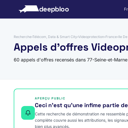
 au contenu
deepbloo
F
Recherche
›
Télécom, Data & Smart City
›
Videoprotection
›
France
›
Ile D
Appels d'offres Videop
60 appels d'offres recensés dans 77-Seine-et-Marne
APERÇU PUBLIC
Ceci n’est qu’une infime partie d
Cette recherche de démonstration ne ressemble pa
complète couvre aussi les attributions, les signau
bien plus avancés.