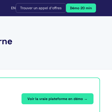
EN
Trouver un appel d'offres
Démo 20 min
rne
Voir la vraie plateforme en démo →