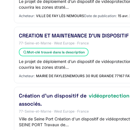
Le projet de déploiement d’un dispositif de vidéoprotecti
couvrira les zones straté…
Acheteur:
VILLE DE FAY LÈS NEMOURS
Date de publication:
15 avr.
CREATION ET MAINTENANCE D'UN DISPOSITIF
77-Seine-et-Marne · West Europe · France
Mot-clé trouvé dans la description
Le projet de déploiement d’un dispositif de vidéoprotecti
couvrira les zones straté…
Acheteur:
MAIRIE DE FAYLESNEMOURS 30 RUE GRANDE 77167 
Création d'un dispositif de
vidéoprotection
associés.
77-Seine-et-Marne · West Europe · France
Ville de Seine Port Création d'un dispositif de vidéoprot
SEINE PORT Travaux de…