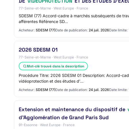
DE
VIDÉOPROTECTION
ET DES ÉTUDES D'EXÉ
77-Seine-et-Marne · West Europe · France
SDESM (77) Accord-cadre à marchés subséquents de travaux
afférentes Référence SD…
Acheteur:
SDESM (77)
Date de publication:
24 juil. 2026
Date limite:
2026 SDESM 01
77-Seine-et-Marne · West Europe · France
Mot-clé trouvé dans la description
Procédure Titre: 2026 SDESM 01 Description: Accord-cadre
vidéoprotection et des études d'…
Acheteur:
SDESM (77)
Date de publication:
24 juil. 2026
Date limite:
Extension et maintenance du dispositif de
d'Agglomération de Grand Paris Sud
91-Essonne · West Europe · France