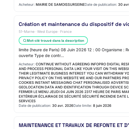
Acheteur:
MAIRIE DE SAMOISSURSEINE
Date de publication:
30 avr
Création et maintenance du dispositif de v
51-Marne · West Europe · France
Mot-clé trouvé dans la description
limite (heure de Paris) 08 Juin 2026 12 : 00 Organisme :
ouverte Type de contr…
Acheteur:
CONTINUE WITHOUT AGREEING INFOPRO DIGITAL RE
AND PROCESS PERSONAL DATA LIKE YOUR VISIT ON THIS WEBS
THEIR LEGITIMATE BUSINESS INTEREST YOU CAN WITHDRAW YO
PRIVACY POLICY ON THIS WEBSITE WE AND OUR PARTNERS P
COOKIES INSTANT MESSAGING CHAT PERSONALISED ADVERTI
GEOLOCATION DATA AND IDENTIFICATION THROUGH DEVICE S
FERMER LE MENU JEUDI 04 JUIN 2026 2317 HEURE DE PARIS M
EXTÉRIEUR ÉCLAIRAGE DE SÉCURITÉ SÉCURITÉ INCENDIE DATE 
SERVICES
Date de publication:
30 avr. 2026
Date limite:
8 juin 2026
MAINTENANCE ET TRAVAUX DE REFONTE ET D’