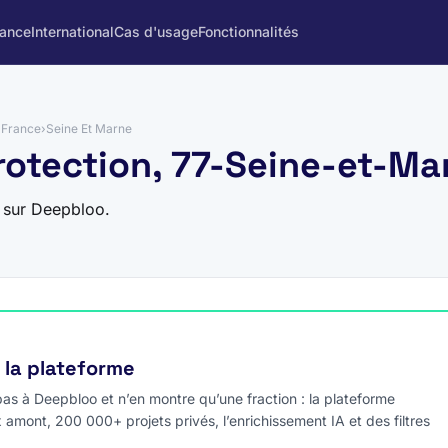
rance
International
Cas d'usage
Fonctionnalités
e France
›
Seine Et Marne
rotection, 77-Seine-et-Ma
 sur Deepbloo.
e la plateforme
s à Deepbloo et n’en montre qu’une fraction : la plateforme
x amont, 200 000+ projets privés, l’enrichissement IA et des filtres