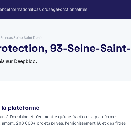
rance
International
Cas d'usage
Fonctionnalités
e France
›
Seine Saint Denis
rotection, 93-Seine-Saint
nis sur Deepbloo.
e la plateforme
s à Deepbloo et n’en montre qu’une fraction : la plateforme
x amont, 200 000+ projets privés, l’enrichissement IA et des filtres