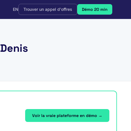
EN
Trouver un appel d'offres
Démo 20 min
-Denis
Voir la vraie plateforme en démo →