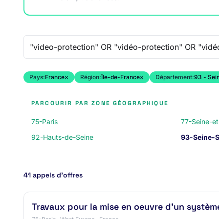
Recherche libre
Pays:
France
×
Région:
Île-de-France
×
Département:
93 - Sei
PARCOURIR PAR ZONE GÉOGRAPHIQUE
75-Paris
77-Seine-e
92-Hauts-de-Seine
93-Seine-S
41 appels d’offres
Travaux pour la mise en oeuvre d'un système