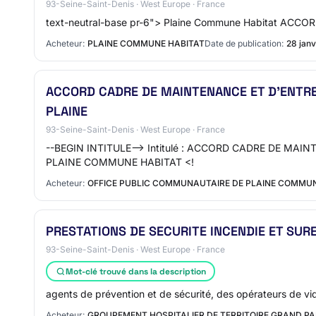
93-Seine-Saint-Denis · West Europe · France
text-neutral-base pr-6"> Plaine Commune Habitat 
Acheteur:
PLAINE COMMUNE HABITAT
Date de publication:
28 janv
ACCORD CADRE DE MAINTENANCE ET D’ENTR
PLAINE
93-Seine-Saint-Denis · West Europe · France
--BEGIN INTITULE--> Intitulé : ACCORD CADRE DE M
PLAINE COMMUNE HABITAT <!
Acheteur:
OFFICE PUBLIC COMMUNAUTAIRE DE PLAINE COMMU
PRESTATIONS DE SECURITE INCENDIE ET SUR
93-Seine-Saint-Denis · West Europe · France
Mot-clé trouvé dans la description
agents de prévention et de sécurité, des opérateurs de vi
Acheteur:
GROUPEMENT HOSPITALIER DE TERRITOIRE GRAND PA