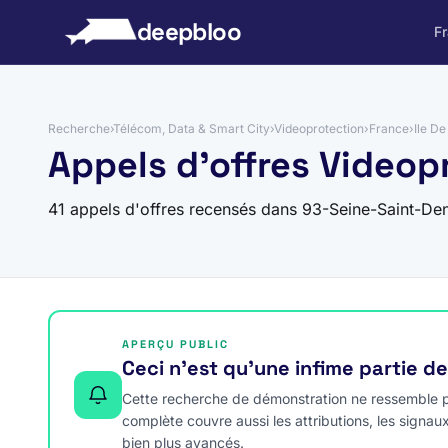
 au contenu
deepbloo
F
Recherche
›
Télécom, Data & Smart City
›
Videoprotection
›
France
›
Ile D
Appels d'offres Videop
41 appels d'offres recensés dans 93-Seine-Saint-De
APERÇU PUBLIC
Ceci n’est qu’une infime partie d
Cette recherche de démonstration ne ressemble pa
complète couvre aussi les attributions, les signau
bien plus avancés.