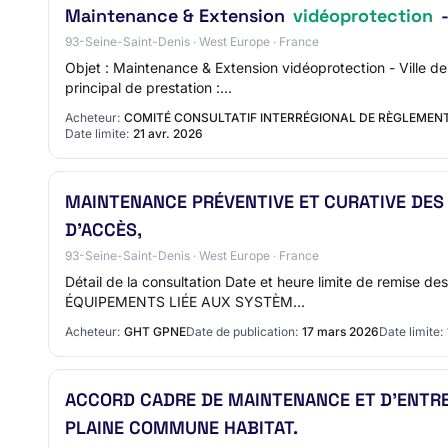
Maintenance & Extension
vidéoprotection
-
93-Seine-Saint-Denis · West Europe · France
Objet : Maintenance & Extension vidéoprotection - Ville
principal de prestation :…
Acheteur:
COMITÉ CONSULTATIF INTERRÉGIONAL DE RÈGLEMENT
Date limite:
21 avr. 2026
MAINTENANCE PRÉVENTIVE ET CURATIVE DES
D’ACCÈS,
93-Seine-Saint-Denis · West Europe · France
Détail de la consultation Date et heure limite de remi
ÉQUIPEMENTS LIÉE AUX SYSTÈM…
Acheteur:
GHT GPNE
Date de publication:
17 mars 2026
Date limite:
ACCORD CADRE DE MAINTENANCE ET D'ENTR
PLAINE COMMUNE HABITAT.