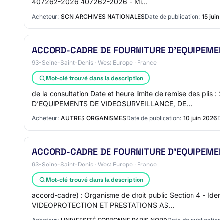
407262-2026 407262-2026 - Mi…
Acheteur:
SCN ARCHIVES NATIONALES
Date de publication:
15 jui
ACCORD-CADRE DE FOURNITURE D’EQUIPEMEN
93-Seine-Saint-Denis · West Europe · France
Mot-clé trouvé dans la description
de la consultation Date et heure limite de remise des 
D’EQUIPEMENTS DE VIDEOSURVEILLANCE, DE…
Acheteur:
AUTRES ORGANISMES
Date de publication:
10 juin 2026
D
ACCORD-CADRE DE FOURNITURE D’EQUIPEMEN
93-Seine-Saint-Denis · West Europe · France
Mot-clé trouvé dans la description
accord-cadre) : Organisme de droit public Section 4 
VIDEOPROTECTION ET PRESTATIONS AS…
Acheteur:
UNIVERSITÉ SORBONNE PARIS NORD
Date de publication