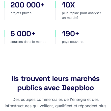
200 000+
10X
projets privés
plus rapide pour analyser
projets privés
plus rapide pour analyser
un marché
5 000+
190+
sources dans le monde
pays couverts
sources dans le monde
pays couverts
Ils trouvent leurs marchés
publics avec Deepbloo
Des équipes commerciales de l'énergie et des
infrastructures qui veillent, qualifient et répondent plus