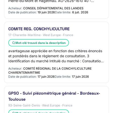
Pierre-du-Mont et Hagetmau. AO-2626-1610 40 -
CONSEIL DEPARTEMENTAL Travaux de bâtiment P…
Acheteur:
CONSEIL DÉPARTEMENTAL DES LANDES
Date de publication:
19 juin 2026
Date limite:
6 juil. 2026
COMITE REG. CONCHYLICULTURE
17-Charente-Maritime · West Europe · France
Mot-clé trouvé dans la description
avantageuse appréciée en fonction des critères énoncés
et pondérés dans le règlement de consultation. 3
Identification du marché Intitulé du marché : Consultation
d’agences pour la conception, la com…
Acheteur:
COMITÉ RÉGIONAL DE LA CONCHYLICULTURE
CHARENTEMARITIME
Date de publication:
17 juin 2026
Date limite:
17 juin 2026
GPSO - Suivi piézométrique général - Bordeaux-
Toulouse
93-Seine-Saint-Denis · West Europe · France