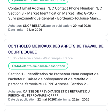
Mot-clé trouvé dans la description
Contact Email Address: N/C Contact Phone Number: N/C
Section 3 - Market Identification Market Title: GPSO -
Suivi piézométrique général - Bordeaux-Toulouse Main
CPV Code - Primary Descriptor: Market…
Acheteur:
SNCF RÉSEAU
Date de publication:
29 mai 2026
Date limite:
12 juin 2026
CONTROLES MEDICAUX DES ARRETS DE TRAVAIL DE
COURTE DUREE
13-Bouches-du-Rhône · West Europe · France
Mot-clé trouvé dans la description
Section 1 - Identification de l'acheteur Nom complet de
l'acheteur: Caisse de prévoyance et de retraite du
personnel ferroviaire CPRPF Adresse: Section 2 -
Communication Nom du contact: N/C Adresse m…
Acheteur:
CAISSE DE PRÉVOYANCE ET DE RETRAITE DU
PERSONNEL FERROVIAIRE (CPRPF
Date de publication:
22 mai 2026
Date limite:
22 juin 2026