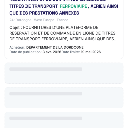
TITRES DE TRANSPORT
FERROVIAIRE
, AERIEN AINSI
QUE DES PRESTATIONS ANNEXES
24-Dordogne · West Europe · France
Objet : FOURNITURES D'UNE PLATEFORME DE
RESERVATION ET DE COMMANDE EN LIGNE DE TITRES
DE TRANSPORT FERROVIAIRE, AERIEN AINSI QUE DES
PRESTATIONS ANNEXES Réference acheteur :
Acheteur:
DÉPARTEMENT DE LA DORDOGNE
2026DRH088 Type de marché…
Date de publication:
3 avr. 2026
Date limite:
19 mai 2026