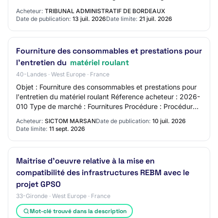
vitesse entre Bordeaux et Toulouse (« LGV »…
Acheteur:
TRIBUNAL ADMINISTRATIF DE BORDEAUX
Date de publication:
13 juil. 2026
Date limite:
21 juil. 2026
Fourniture des consommables et prestations pour
l'entretien du
matériel roulant
40-Landes · West Europe · France
Objet : Fourniture des consommables et prestations pour
l'entretien du matériel roulant Réference acheteur : 2026-
010 Type de marché : Fournitures Procédure : Procédure
ouverte Code NUTS : FRI13 Lieu…
Acheteur:
SICTOM MARSAN
Date de publication:
10 juil. 2026
Date limite:
11 sept. 2026
Maitrise d'oeuvre relative à la mise en
compatibilité des infrastructures REBM avec le
projet GPSO
33-Gironde · West Europe · France
Mot-clé trouvé dans la description