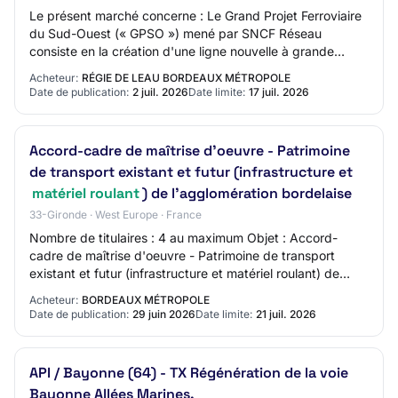
Le présent marché concerne : Le Grand Projet Ferroviaire
du Sud-Ouest (« GPSO ») mené par SNCF Réseau
consiste en la création d'une ligne nouvelle à grande
vitesse entre Bordeaux et Toulouse (« LGV »…
Acheteur:
RÉGIE DE LEAU BORDEAUX MÉTROPOLE
Date de publication:
2 juil. 2026
Date limite:
17 juil. 2026
Accord-cadre de maîtrise d'oeuvre - Patrimoine
de transport existant et futur (infrastructure et
matériel roulant
) de l'agglomération bordelaise
33-Gironde · West Europe · France
Nombre de titulaires : 4 au maximum Objet : Accord-
cadre de maîtrise d'oeuvre - Patrimoine de transport
existant et futur (infrastructure et matériel roulant) de
l'agglomération bordelaise Réference…
Acheteur:
BORDEAUX MÉTROPOLE
Date de publication:
29 juin 2026
Date limite:
21 juil. 2026
API / Bayonne (64) - TX Régénération de la voie
Bayonne Allées Marines.