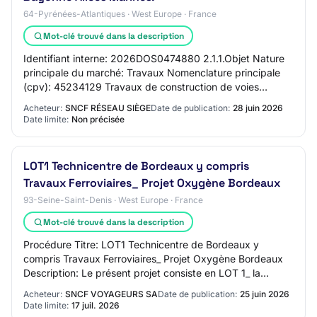
64-Pyrénées-Atlantiques · West Europe · France
Mot-clé trouvé dans la description
Identifiant interne: 2026DOS0474880 2.1.1.Objet Nature
principale du marché: Travaux Nomenclature principale
(cpv): 45234129 Travaux de construction de voies
ferrées urbaines Nomenclature complémenta…
Acheteur:
SNCF RÉSEAU SIÈGE
Date de publication:
28 juin 2026
Date limite:
Non précisée
LOT1 Technicentre de Bordeaux y compris
Travaux Ferroviaires_ Projet Oxygène Bordeaux
93-Seine-Saint-Denis · West Europe · France
Mot-clé trouvé dans la description
Procédure Titre: LOT1 Technicentre de Bordeaux y
compris Travaux Ferroviaires_ Projet Oxygène Bordeaux
Description: Le présent projet consiste en LOT 1_ la
construction d’un Technicentre, y compris l…
Acheteur:
SNCF VOYAGEURS SA
Date de publication:
25 juin 2026
Date limite:
17 juil. 2026