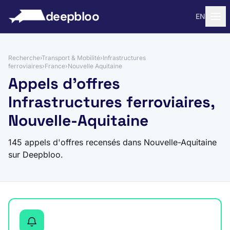
 au contenu
deepbloo
EN
Recherche
›
Transport & Mobilité
›
Infrastructures
ferroviaires
›
France
›
Nouvelle Aquitaine
Appels d'offres
Infrastructures ferroviaires,
Nouvelle-Aquitaine
145 appels d'offres recensés dans Nouvelle-Aquitaine
sur Deepbloo.