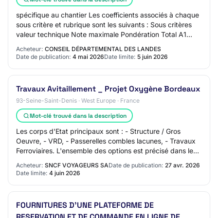
spécifique au chantier Les coefficients associés à chaque
sous critère et rubrique sont les suivants : Sous critères
valeur technique Note maximale Pondération Total A1
Organisation et moyens 2 1 2 p…
Acheteur:
CONSEIL DÉPARTEMENTAL DES LANDES
Date de publication:
4 mai 2026
Date limite:
5 juin 2026
Travaux Avitaillement _ Projet Oxygène Bordeaux
93-Seine-Saint-Denis · West Europe · France
Mot-clé trouvé dans la description
Les corps d'Etat principaux sont : - Structure / Gros
Oeuvre, - VRD, - Passerelles combles lacunes, - Travaux
Ferroviaires. L'ensemble des options est précisé dans les
documents de consultation, et n…
Acheteur:
SNCF VOYAGEURS SA
Date de publication:
27 avr. 2026
Date limite:
4 juin 2026
FOURNITURES D'UNE PLATEFORME DE
RESERVATION ET DE COMMANDE EN LIGNE DE