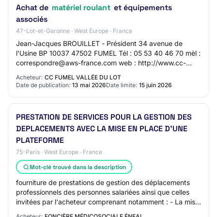
Achat de
matériel roulant
et équipements
associés
47-Lot-et-Garonne · West Europe · France
Jean-Jacques BROUILLET - Président 34 avenue de
l'Usine BP 10037 47502 FUMEL Tél : 05 53 40 46 70 mèl :
correspondre@aws-france.com web : http://www.cc-
dufumelois.com/ SIRET 20006893000094 Type de po…
Acheteur:
CC FUMEL VALLÉE DU LOT
Date de publication:
13 mai 2026
Date limite:
15 juin 2026
PRESTATION DE SERVICES POUR LA GESTION DES
DEPLACEMENTS AVEC LA MISE EN PLACE D'UNE
PLATEFORME
75-Paris · West Europe · France
Mot-clé trouvé dans la description
fourniture de prestations de gestion des déplacements
professionnels des personnes salariées ainsi que celles
invitées par l'acheteur comprenant notamment : - La mise
à disposition et l'exploitation…
Acheteur:
FONCIÈRE MÉDICOSOCIALE ÉNEAL