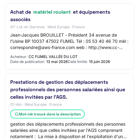
Achat de
matériel roulant
et équipements
associés
47-Lot-et-Garonne · West Europe · France
Jean-Jacques BROUILLET - Président 34 avenue de
l'Usine BP 10037 47502 FUMEL Tél : 05 53 40 46 70 mèl :
correspondre@aws-france.com web : http://www.cc-
dufumelois.com/ SIRET 20006893000094 Type de po…
Acheteur:
CC FUMEL VALLÉE DU LOT
Date de publication:
13 mai 2026
Date limite:
15 juin 2026
Prestations de gestion des déplacements
professionnels des personnes salariées ainsi que
celles invitées par l'AGS.
01-Ain · West Europe · France
Mot-clé trouvé dans la description
gestion des déplacements professionnels des personnes
salariées ainsi que celles invitées par l'AGS comprenant
notamment :  La mise à disposition et l'exploitation d'une