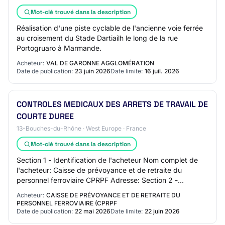
Mot-clé trouvé dans la description
Réalisation d'une piste cyclable de l'ancienne voie ferrée
au croisement du Stade Dartiailh le long de la rue
Portogruaro à Marmande.
Acheteur:
VAL DE GARONNE AGGLOMÉRATION
Date de publication:
23 juin 2026
Date limite:
16 juil. 2026
CONTROLES MEDICAUX DES ARRETS DE TRAVAIL DE
COURTE DUREE
13-Bouches-du-Rhône · West Europe · France
Mot-clé trouvé dans la description
Section 1 - Identification de l'acheteur Nom complet de
l'acheteur: Caisse de prévoyance et de retraite du
personnel ferroviaire CPRPF Adresse: Section 2 -
Communication Nom du contact: N/C Adresse m…
Acheteur:
CAISSE DE PRÉVOYANCE ET DE RETRAITE DU
PERSONNEL FERROVIAIRE (CPRPF
Date de publication:
22 mai 2026
Date limite:
22 juin 2026