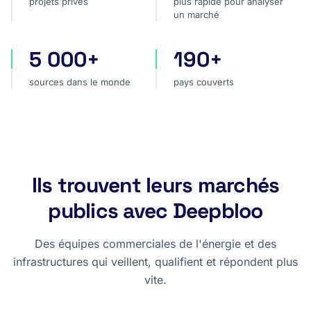
projets privés
plus rapide pour analyser
un marché
5 000+
190+
sources dans le monde
pays couverts
sources dans le monde
pays couverts
Ils trouvent leurs marchés
publics avec Deepbloo
Des équipes commerciales de l'énergie et des
infrastructures qui veillent, qualifient et répondent plus
vite.