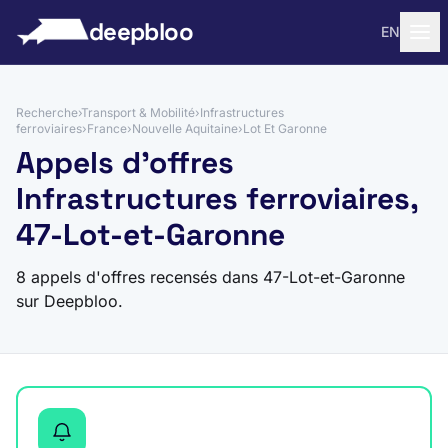
 au contenu
deepbloo
EN
Recherche
›
Transport & Mobilité
›
Infrastructures
ferroviaires
›
France
›
Nouvelle Aquitaine
›
Lot Et Garonne
Appels d'offres
Infrastructures ferroviaires,
47-Lot-et-Garonne
8 appels d'offres recensés dans 47-Lot-et-Garonne
sur Deepbloo.