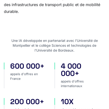
des infrastructures de transport public et de mobilité
durable.
Une IA développée en partenariat avec l'Université de
Montpellier et le collège Sciences et technologies de
l'Université de Bordeaux.
600 000+
4 000
appels d'offres en France
appels d'offres internatio
000+
appels d'offres en
France
appels d'offres
internationaux
200 000+
10X
projets privés
plus rapide pour analyser