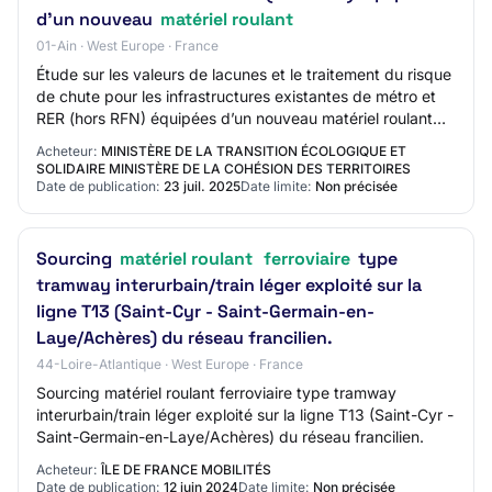
d’un nouveau
matériel roulant
01-Ain · West Europe · France
Étude sur les valeurs de lacunes et le traitement du risque
de chute pour les infrastructures existantes de métro et
RER (hors RFN) équipées d’un nouveau matériel roulant
Montant estimé du marché: 14…
Acheteur:
MINISTÈRE DE LA TRANSITION ÉCOLOGIQUE ET
SOLIDAIRE MINISTÈRE DE LA COHÉSION DES TERRITOIRES
Date de publication:
23 juil. 2025
Date limite:
Non précisée
Sourcing
matériel roulant
ferroviaire
type
tramway interurbain/train léger exploité sur la
ligne T13 (Saint-Cyr - Saint-Germain-en-
Laye/Achères) du réseau francilien.
44-Loire-Atlantique · West Europe · France
Sourcing matériel roulant ferroviaire type tramway
interurbain/train léger exploité sur la ligne T13 (Saint-Cyr -
Saint-Germain-en-Laye/Achères) du réseau francilien.
Acheteur:
ÎLE DE FRANCE MOBILITÉS
Date de publication:
12 juin 2024
Date limite:
Non précisée