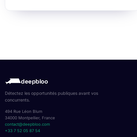
deepbloo
Détectez les opportunités publiques avant vos
concurrents.
494 Rue Léon Blum
34000 Montpellier, France
contact@deepbloo.com
+33 7 52 05 87 54