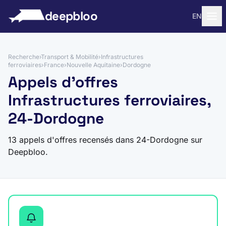
 au contenu
deepbloo
EN
Recherche
›
Transport & Mobilité
›
Infrastructures
ferroviaires
›
France
›
Nouvelle Aquitaine
›
Dordogne
Appels d'offres
Infrastructures ferroviaires,
24-Dordogne
13 appels d'offres recensés dans 24-Dordogne sur
Deepbloo.