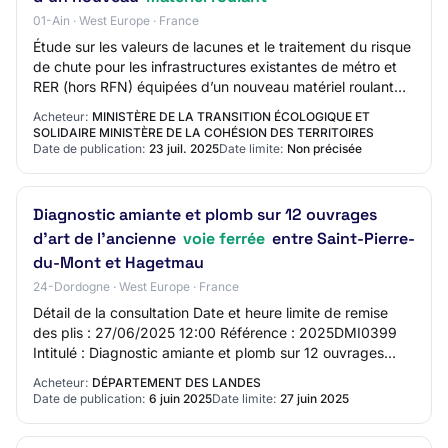
01-Ain · West Europe · France
Étude sur les valeurs de lacunes et le traitement du risque
de chute pour les infrastructures existantes de métro et
RER (hors RFN) équipées d’un nouveau matériel roulant
Montant estimé du marché: 14…
Acheteur:
MINISTÈRE DE LA TRANSITION ÉCOLOGIQUE ET
SOLIDAIRE MINISTÈRE DE LA COHÉSION DES TERRITOIRES
Date de publication:
23 juil. 2025
Date limite:
Non précisée
Diagnostic amiante et plomb sur 12 ouvrages
d'art de l'ancienne
voie ferrée
entre Saint-Pierre-
du-Mont et Hagetmau
24-Dordogne · West Europe · France
Détail de la consultation Date et heure limite de remise
des plis : 27/06/2025 12:00 Référence : 2025DMI0399
Intitulé : Diagnostic amiante et plomb sur 12 ouvrages
d'art de l'ancienne voie ferrée ent…
Acheteur:
DÉPARTEMENT DES LANDES
Date de publication:
6 juin 2025
Date limite:
27 juin 2025