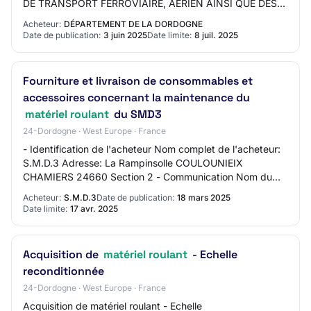
DE TRANSPORT FERROVIAIRE, AERIEN AINSI QUE DES
PRESTATIONS ANNEXESRéference acheteur :
Acheteur:
DÉPARTEMENT DE LA DORDOGNE
2025DRH062Type de marché :…
Date de publication:
3 juin 2025
Date limite:
8 juil. 2025
Fourniture et livraison de consommables et
accessoires concernant la maintenance du
matériel roulant
du SMD3
24-Dordogne · West Europe · France
- Identification de l'acheteur Nom complet de l'acheteur:
S.M.D.3 Adresse: La Rampinsolle COULOUNIEIX
CHAMIERS 24660 Section 2 - Communication Nom du
contact: N/C Adresse mail du contact: contact@SMD…
Acheteur:
S.M.D.3
Date de publication:
18 mars 2025
Date limite:
17 avr. 2025
Acquisition de
matériel roulant
- Echelle
reconditionnée
24-Dordogne · West Europe · France
Acquisition de matériel roulant - Echelle