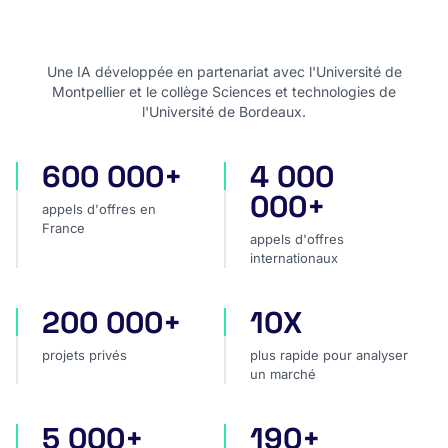
Une IA développée en partenariat avec l'Université de
Montpellier et le collège Sciences et technologies de
l'Université de Bordeaux.
600 000+
4 000
appels d'offres en France
appels d'offres internatio
000+
appels d'offres en
France
appels d'offres
internationaux
200 000+
10X
projets privés
plus rapide pour analyser
projets privés
plus rapide pour analyser
un marché
5 000+
190+
sources dans le monde
pays couverts