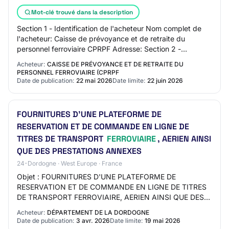
Mot-clé trouvé dans la description
Section 1 - Identification de l'acheteur Nom complet de
l'acheteur: Caisse de prévoyance et de retraite du
personnel ferroviaire CPRPF Adresse: Section 2 -
Communication Nom du contact: N/C Adresse m…
Acheteur:
CAISSE DE PRÉVOYANCE ET DE RETRAITE DU
PERSONNEL FERROVIAIRE (CPRPF
Date de publication:
22 mai 2026
Date limite:
22 juin 2026
FOURNITURES D'UNE PLATEFORME DE
RESERVATION ET DE COMMANDE EN LIGNE DE
TITRES DE TRANSPORT
FERROVIAIRE
, AERIEN AINSI
QUE DES PRESTATIONS ANNEXES
24-Dordogne · West Europe · France
Objet : FOURNITURES D'UNE PLATEFORME DE
RESERVATION ET DE COMMANDE EN LIGNE DE TITRES
DE TRANSPORT FERROVIAIRE, AERIEN AINSI QUE DES
PRESTATIONS ANNEXES Réference acheteur :
Acheteur:
DÉPARTEMENT DE LA DORDOGNE
2026DRH088 Type de marché…
Date de publication:
3 avr. 2026
Date limite:
19 mai 2026