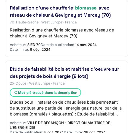
Réalisation d'une chaufferie
biomasse
avec
réseau de chaleur à Gevigney et Mercey (70)
70-Haute-Saône · West Europe · France
Réalisation d'une chaufferie biomasse avec réseau de
chaleur à Gevigney et Mercey (70)
Acheteur:
SIED 70
Date de publication:
14 nov. 2024
Date limite:
9 déc. 2024
Etude de faisabilité bois et maîtrise d'oeuvre sur
des projets de bois énergie (2 lots)
25-Doubs · West Europe · France
Mot-clé trouvé dans la description
Etudes pour l'installation de chaudières bois permettant
de substituer une partie de l'énergie gaz naturel par de la
biomasse (granulés / plaquettes) : Etude de faisabilité
pour lot 2 (tranche ferme)…
Acheteur:
VILLE DE BESANÇON - DIRECTION MAÎTRISE DE
L'ENERGIE (25)
Date de publication:
8 oct. 2024
Date limite:
28 oct. 2024