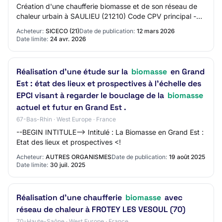
Création d'une chaufferie biomasse et de son réseau de
chaleur urbain à SAULIEU (21210) Code CPV principal -
Descripteur principal : 45251250…
Acheteur:
SICECO (21)
Date de publication:
12 mars 2026
Date limite:
24 avr. 2026
Réalisation d’une étude sur la
biomasse
en Grand
Est : état des lieux et prospectives à l'échelle des
EPCI visant à regarder le bouclage de la
biomasse
actuel et futur en Grand Est .
67-Bas-Rhin · West Europe · France
--BEGIN INTITULE--> Intitulé : La Biomasse en Grand Est :
Etat des lieux et prospectives <!
Acheteur:
AUTRES ORGANISMES
Date de publication:
19 août 2025
Date limite:
30 juil. 2025
Réalisation d'une chaufferie
biomasse
avec
réseau de chaleur à FROTEY LES VESOUL (70)
70-Haute-Saône · West Europe · France