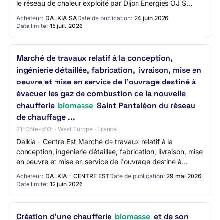
le réseau de chaleur exploité par Dijon Energies OJ S
119/2026 24/06/2026 Avis de…
Acheteur:
DALKIA SA
Date de publication:
24 juin 2026
Date limite:
15 juil. 2026
Marché de travaux relatif à la conception,
ingénierie détaillée, fabrication, livraison, mise en
oeuvre et mise en service de l'ouvrage destiné à
évacuer les gaz de combustion de la nouvelle
chaufferie
biomasse
Saint Pantaléon du réseau
de chauffage ...
21-Côte-d'Or · West Europe · France
Dalkia - Centre Est Marché de travaux relatif à la
conception, ingénierie détaillée, fabrication, livraison, mise
en oeuvre et mise en service de l'ouvrage destiné à
évacuer les gaz de combustion de…
Acheteur:
DALKIA - CENTRE EST
Date de publication:
29 mai 2026
Date limite:
12 juin 2026
Création d'une chaufferie
biomasse
et de son