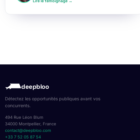
Lire le témoignage →
deepbloo
Détectez les opportunités publiques avant vos
concurrents.
494 Rue Léon Blum
34000 Montpellier, France
contact@deepbloo.com
+33 7 52 05 87 54