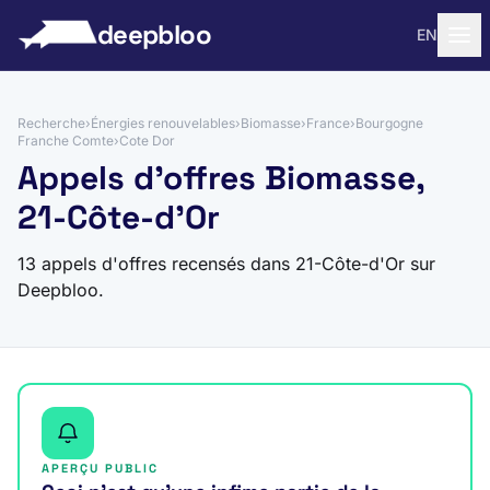
 au contenu
deepbloo
EN
Recherche
›
Énergies renouvelables
›
Biomasse
›
France
›
Bourgogne
Franche Comte
›
Cote Dor
Appels d'offres Biomasse,
21-Côte-d'Or
13 appels d'offres recensés dans 21-Côte-d'Or sur
Deepbloo.
APERÇU PUBLIC