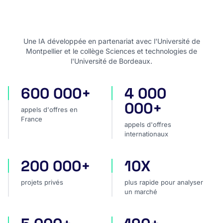
Une IA développée en partenariat avec l'Université de
Montpellier et le collège Sciences et technologies de
l'Université de Bordeaux.
600 000+
4 000
appels d'offres en France
appels d'offres internatio
000+
appels d'offres en
France
appels d'offres
internationaux
200 000+
10X
projets privés
plus rapide pour analyser
projets privés
plus rapide pour analyser
un marché
sources dans le monde
pays couverts