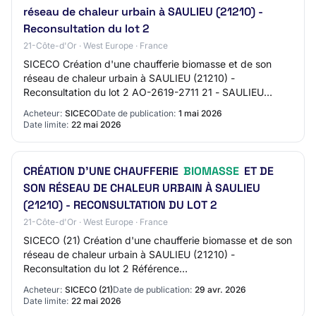
réseau de chaleur urbain à SAULIEU (21210) -
Reconsultation du lot 2
21-Côte-d'Or · West Europe · France
SICECO Création d'une chaufferie biomasse et de son
réseau de chaleur urbain à SAULIEU (21210) -
Reconsultation du lot 2 AO-2619-2711 21 - SAULIEU
Travaux de bâtiment Procédure adaptée Mise en ligne…
Acheteur:
SICECO
Date de publication:
1 mai 2026
Date limite:
22 mai 2026
CRÉATION D'UNE CHAUFFERIE
BIOMASSE
ET DE
SON RÉSEAU DE CHALEUR URBAIN À SAULIEU
(21210) - RECONSULTATION DU LOT 2
21-Côte-d'Or · West Europe · France
SICECO (21) Création d'une chaufferie biomasse et de son
réseau de chaleur urbain à SAULIEU (21210) -
Reconsultation du lot 2 Référence
SICECO_21_A_20260428W2_1 Type de marché / Type de
Acheteur:
SICECO (21)
Date de publication:
29 avr. 2026
prestation Pu…
Date limite:
22 mai 2026