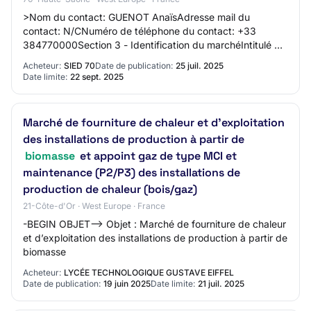
>Nom du contact: GUENOT AnaïsAdresse mail du
contact: N/CNuméro de téléphone du contact: +33
384770000Section 3 - Identification du marchéIntitulé du
marché: Réalisation d'une chaufferie biomasse
Acheteur:
SIED 70
Date de publication:
25 juil. 2025
Date limite:
22 sept. 2025
Marché de fourniture de chaleur et d’exploitation
des installations de production à partir de
biomasse
et appoint gaz de type MCI et
maintenance (P2/P3) des installations de
production de chaleur (bois/gaz)
21-Côte-d'Or · West Europe · France
-BEGIN OBJET--> Objet : Marché de fourniture de chaleur
et d’exploitation des installations de production à partir de
biomasse
Acheteur:
LYCÉE TECHNOLOGIQUE GUSTAVE EIFFEL
Date de publication:
19 juin 2025
Date limite:
21 juil. 2025