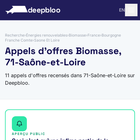
 au contenu
deepbloo
EN
Recherche
›
Énergies renouvelables
›
Biomasse
›
France
›
Bourgogne
Franche Comte
›
Saone Et Loire
Appels d'offres Biomasse,
71-Saône-et-Loire
11 appels d'offres recensés dans 71-Saône-et-Loire sur
Deepbloo.
APERÇU PUBLIC