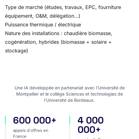
Type de marché (études, travaux, EPC, fourniture
équipement, O&M, délégation…)
Puissance thermique / électrique
Nature des installations : chaudière biomasse,
cogénération, hybrides (biomasse + solaire +
stockage)
Une IA développée en partenariat avec l'Université de
Montpellier et le collège Sciences et technologies de
l'Université de Bordeaux.
600 000+
4 000
appels d'offres en France
appels d'offres internatio
000+
appels d'offres en
France