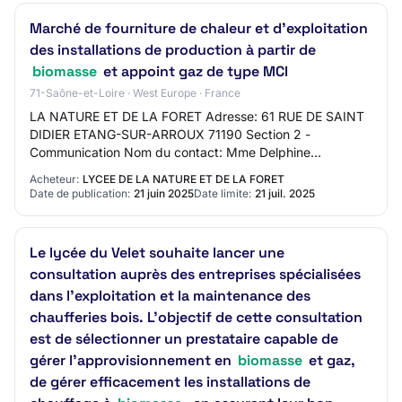
Marché de fourniture de chaleur et d’exploitation
des installations de production à partir de
biomasse
et appoint gaz de type MCI
71-Saône-et-Loire · West Europe · France
LA NATURE ET DE LA FORET Adresse: 61 RUE DE SAINT
DIDIER ETANG-SUR-ARROUX 71190 Section 2 -
Communication Nom du contact: Mme Delphine
LARTIGUE Adresse mail du contact:
Acheteur:
LYCEE DE LA NATURE ET DE LA FORET
delphine.lartigue@educagri.fr…
Date de publication:
21 juin 2025
Date limite:
21 juil. 2025
Le lycée du Velet souhaite lancer une
consultation auprès des entreprises spécialisées
dans l'exploitation et la maintenance des
chaufferies bois. L'objectif de cette consultation
est de sélectionner un prestataire capable de
gérer l’approvisionnement en
biomasse
et gaz,
de gérer efficacement les installations de