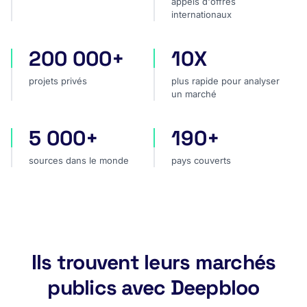
appels d'offres
internationaux
200 000+
10X
projets privés
plus rapide pour analyser
projets privés
plus rapide pour analyser
un marché
5 000+
190+
sources dans le monde
pays couverts
sources dans le monde
pays couverts
Ils trouvent leurs marchés
publics avec Deepbloo