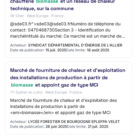
chaufferie
biomasse
et un réseau de chaleur
technique, sur la commune
18-Cher · West Europe · France
@sde03.fr">sde03@sde03.frNuméro de téléphone du
contact: 0470468730Section 3 - Identification du
marchéIntitulé du marché: Ce marché est un marché de
services qui concerne une prestation d'assistance…
Acheteur:
SYNDICAT DÉPARTEMENTAL D'ÉNERGIE DE L'ALLIER
Date de publication:
15 juil. 2025
Date limite:
18 août 2025
Marché de fourniture de chaleur et d'exploitation
des installations de production à partir de
biomasse
et appoint gaz de type MCI
71-Saône-et-Loire · West Europe · France
Marché de fourniture de chaleur et d'exploitation des
installations de production à partir de
<em>biomasse</em> et appoint gaz de type MCI
Acheteur:
LYCÉE FORESTIER DE BOURGOGNE EPLEFPA VELET
Date de publication:
26 juin 2025
Date limite:
21 juil. 2025