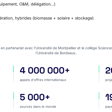
quipement, O&M, délégation…)
ération, hybrides (biomasse + solaire + stockage)
n partenariat avec l'Université de Montpellier et le collège Science
l'Université de Bordeaux.
4 000 000+
2
appels d'offres internationaux
pro
appels d'offres internationaux
proj
5 000+
1
hé
sources dans le monde
pay
sources dans le monde
pays