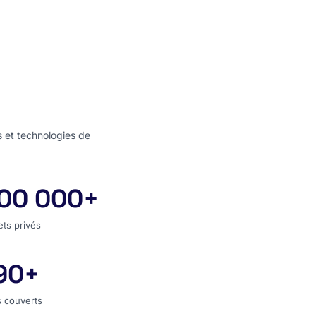
s et technologies de
00 000+
jets privés
ets privés
90+
s couverts
 couverts