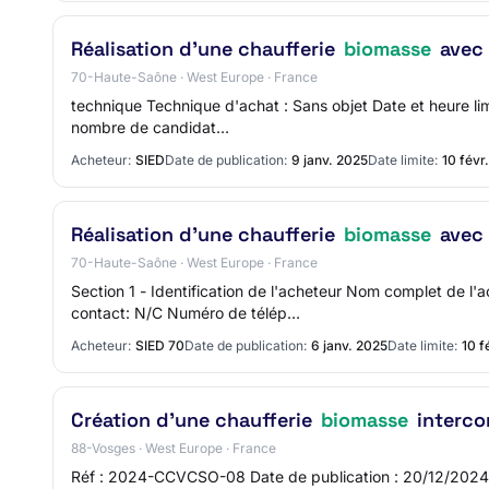
Réalisation d'une chaufferie
biomasse
avec 
70-Haute-Saône · West Europe · France
technique Technique d'achat : Sans objet Date et heure lim
nombre de candidat…
Acheteur:
SIED
Date de publication:
9 janv. 2025
Date limite:
10 févr
Réalisation d'une chaufferie
biomasse
avec 
70-Haute-Saône · West Europe · France
Section 1 - Identification de l'acheteur Nom complet de 
contact: N/C Numéro de télép…
Acheteur:
SIED 70
Date de publication:
6 janv. 2025
Date limite:
10 f
Création d'une chaufferie
biomasse
interco
88-Vosges · West Europe · France
Réf : 2024-CCVCSO-08 Date de publication : 20/12/2024 Dat