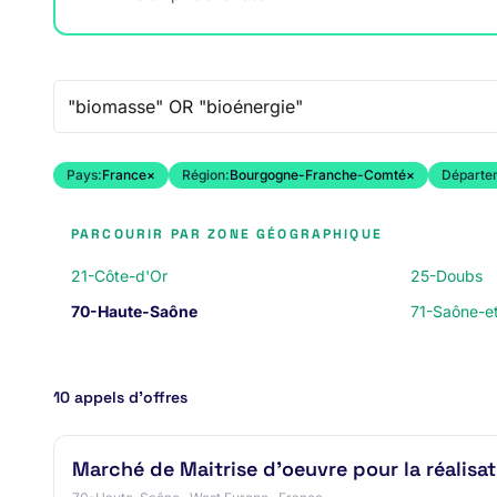
Recherche libre
Pays:
France
×
Région:
Bourgogne-Franche-Comté
×
Départe
PARCOURIR PAR ZONE GÉOGRAPHIQUE
21-Côte-d'Or
25-Doubs
70-Haute-Saône
71-Saône-et
10 appels d’offres
Marché de Maitrise d'oeuvre pour la réalisa