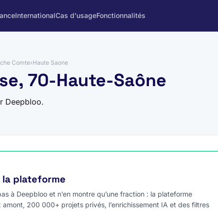
rance
International
Cas d'usage
Fonctionnalités
nche Comte
›
Haute Saone
sse, 70-Haute-Saône
ur Deepbloo.
e la plateforme
s à Deepbloo et n’en montre qu’une fraction : la plateforme
x amont, 200 000+ projets privés, l’enrichissement IA et des filtres