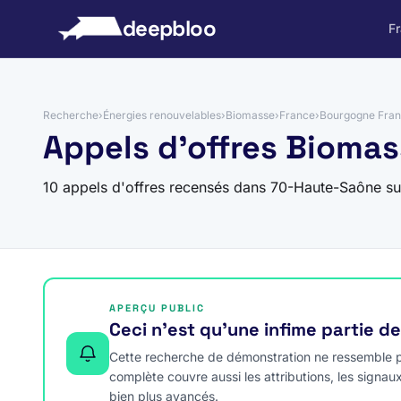
 au contenu
deepbloo
F
Recherche
›
Énergies renouvelables
›
Biomasse
›
France
›
Bourgogne Fra
Appels d'offres Bioma
10 appels d'offres recensés dans 70-Haute-Saône s
APERÇU PUBLIC
Ceci n’est qu’une infime partie d
Cette recherche de démonstration ne ressemble pa
complète couvre aussi les attributions, les signau
bien plus avancés.