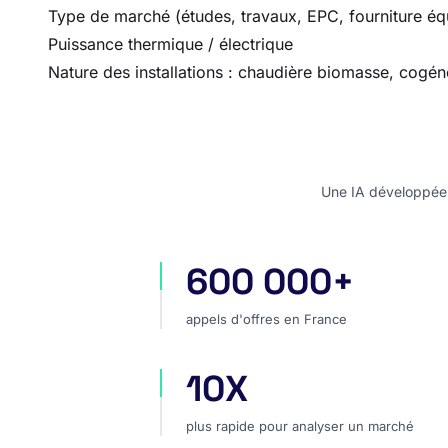
Type de marché (études, travaux, EPC, fourniture é
Puissance thermique / électrique
Nature des installations : chaudière biomasse, cogén
Une IA développée e
600 000+
appels d'offres en France
appels d'offres en France
10X
plus rapide pour analyser un marc
plus rapide pour analyser un marché