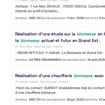
70-Haute-Saône · West Europe · France
Adresse : 1 rue Max DEVAUX , 70000 VESOUL Coordonnées 
internet du profil d'acheteu…
Acheteur:
SIED 70
Date de publication:
3 févr. 2026
Date limite:
6 m
Réalisation d’une étude sur la
biomasse
en G
la
biomasse
actuel et futur en Grand Est .
67-Bas-Rhin · West Europe · France
--BEGIN INTITULE--> Intitulé : La Biomasse en Grand Est : 
Acheteur:
AUTRES ORGANISMES
Date de publication:
19 août 2025
Réalisation d'une chaufferie
biomasse
avec 
70-Haute-Saône · West Europe · France
>Nom du contact: GUENOT AnaïsAdresse mail du contact: 
d'une chaufferie biomasse
Acheteur:
SIED 70
Date de publication:
25 juil. 2025
Date limite:
22 s