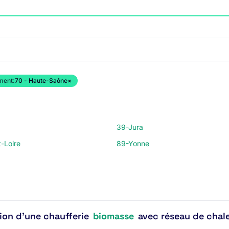
ment:
70 - Haute-Saône
×
39-Jura
-Loire
89-Yonne
tion d'une chaufferie
biomasse
avec réseau de chale