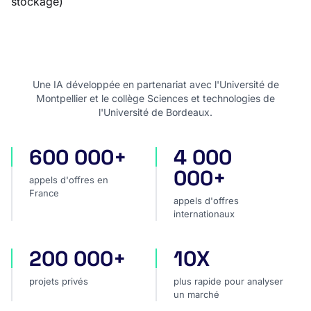
stockage)
Une IA développée en partenariat avec l'Université de
Montpellier et le collège Sciences et technologies de
l'Université de Bordeaux.
600 000+
4 000
appels d'offres en France
appels d'offres internatio
000+
appels d'offres en
France
appels d'offres
internationaux
200 000+
10X
projets privés
plus rapide pour analyser
projets privés
plus rapide pour analyser
un marché