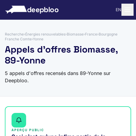
 au contenu
deepbloo
EN
Recherche
›
Énergies renouvelables
›
Biomasse
›
France
›
Bourgogne
Franche Comte
›
Yonne
Appels d'offres Biomasse,
89-Yonne
5 appels d'offres recensés dans 89-Yonne sur
Deepbloo.
APERÇU PUBLIC