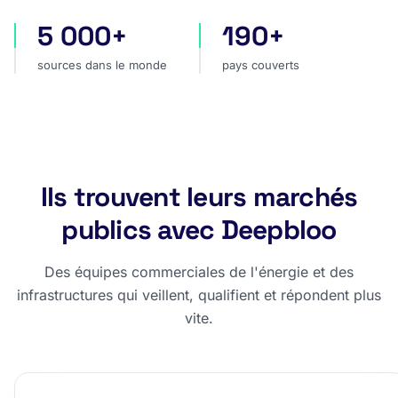
5 000+
190+
sources dans le monde
pays couverts
sources dans le monde
pays couverts
Ils trouvent leurs marchés
publics avec Deepbloo
Des équipes commerciales de l'énergie et des
infrastructures qui veillent, qualifient et répondent plus
vite.