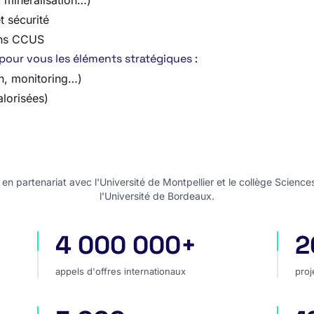
, minéralisation…)
t sécurité
ions CCUS
 pour vous les éléments stratégiques :
on, monitoring…)
lorisées)
n partenariat avec l'Université de Montpellier et le collège Science
l'Université de Bordeaux.
4 000 000+
2
appels d'offres internationaux
pro
appels d'offres internationaux
proj