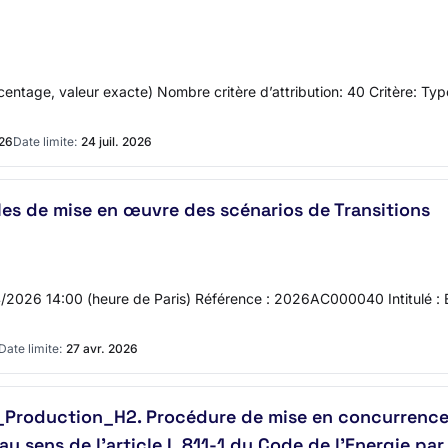
centage, valeur exacte) Nombre critère d’attribution: 40 Critère: Typ
026
Date limite:
24 juil. 2026
les de mise en œuvre des scénarios de Transitions
04/2026 14:00 (heure de Paris) Référence : 2026AC000040 Intitulé : É
Date limite:
27 avr. 2026
Production_H2. Procédure de mise en concurrence p
au sens de l’article L.811-1 du Code de l’Energie par