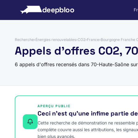
 au contenu
deepbloo
F
Recherche
›
Énergies renouvelables
›
CO2
›
France
›
Bourgogne Franche 
Appels d'offres CO2, 
6 appels d'offres recensés dans 70-Haute-Saône su
APERÇU PUBLIC
Ceci n’est qu’une infime partie d
Cette recherche de démonstration ne ressemble pa
complète couvre aussi les attributions, les signau
bien plus avancés.