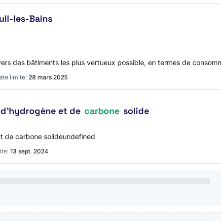
uil-les-Bains
ers des bâtiments les plus vertueux possible, en termes de consom
ate limite:
28 mars 2025
n d’hydrogène et de
carbone
solide
et de carbone solideundefined
ite:
13 sept. 2024