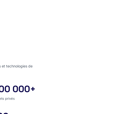
s et technologies de
00 000+
jets privés
ets privés