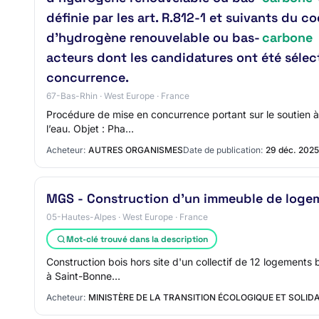
définie par les art. R.812-1 et suivants du c
d’hydrogène renouvelable ou bas-
carbone
acteurs dont les candidatures ont été sélec
concurrence.
67-Bas-Rhin · West Europe · France
Procédure de mise en concurrence portant sur le soutien à
l’eau. Objet : Pha…
Acheteur:
AUTRES ORGANISMES
Date de publication:
29 déc. 2025
MGS - Construction d'un immeuble de loge
05-Hautes-Alpes · West Europe · France
Mot-clé trouvé dans la description
Construction bois hors site d'un collectif de 12 logements
à Saint-Bonne…
Acheteur:
MINISTÈRE DE LA TRANSITION ÉCOLOGIQUE ET SOLIDA