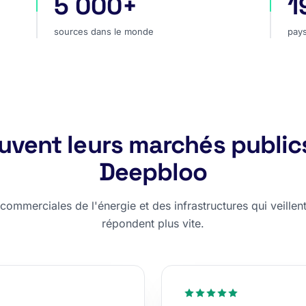
5 000+
1
hé
sources dans le monde
pay
sources dans le monde
pays
rouvent leurs marchés public
Deepbloo
ommerciales de l'énergie et des infrastructures qui veillent,
répondent plus vite.