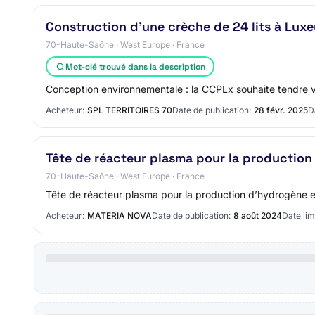
Construction d'une crèche de 24 lits à Luxe
70-Haute-Saône · West Europe · France
Mot-clé trouvé dans la description
Conception environnementale : la CCPLx souhaite tendre v
Acheteur:
SPL TERRITOIRES 70
Date de publication:
28 févr. 2025
D
Tête de réacteur plasma pour la productio
70-Haute-Saône · West Europe · France
Tête de réacteur plasma pour la production d’hydrogène 
Acheteur:
MATERIA NOVA
Date de publication:
8 août 2024
Date lim