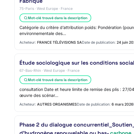
Fabrique
75-Paris · West Europe · France
Mot-clé trouvé dans la description
Catégorie du critère d’attribution poids: Pondération (pour
environnementale des…
Acheteur:
FRANCE TÉLÉVISIONS SA
Date de publication:
24 juin 2
Étude sociologique sur les conditions socia
67-Bas-Rhin · West Europe · France
Mot-clé trouvé dans la description
consultation Date et heure limite de remise des plis : 27/
œuvre des scénar…
Acheteur:
AUTRES ORGANISMES
Date de publication:
6 mars 2026
Phase 2 du dialogue concurrentiel_Soutien_
d’hydrogène renouvelable ou bas-
carbone