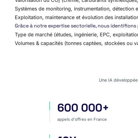
Valorisation du CO₂ (chimie, carburants synthétiques
Systèmes de monitoring, instrumentation, détection e
Exploitation, maintenance et évolution des installat
Grâce à notre expertise sectorielle, nous identifions
Type de marché (études, ingénierie, EPC, exploitati
Volumes & capacités (tonnes captées, stockées ou va
Une IA développée e
600 000+
appels d'offres en France
appels d'offres en France