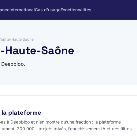
rance
International
Cas d'usage
Fonctionnalités
Comte
›
Haute Saone
70-Haute-Saône
r Deepbloo.
e la plateforme
s à Deepbloo et n’en montre qu’une fraction : la plateforme
x amont, 200 000+ projets privés, l’enrichissement IA et des filtres