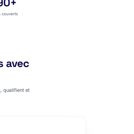
90+
s couverts
 couverts
s avec
 qualifient et