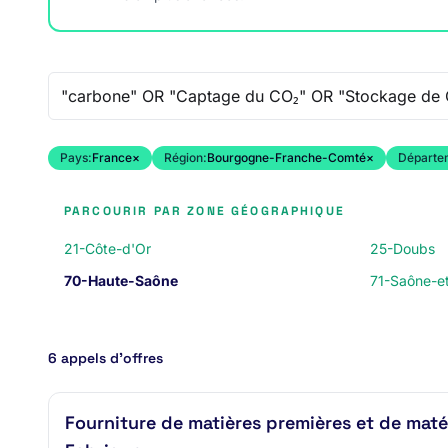
Recherche libre
Pays:
France
×
Région:
Bourgogne-Franche-Comté
×
Départe
PARCOURIR PAR ZONE GÉOGRAPHIQUE
21-Côte-d'Or
25-Doubs
70-Haute-Saône
71-Saône-et
6 appels d’offres
Fourniture de matières premières et de matér